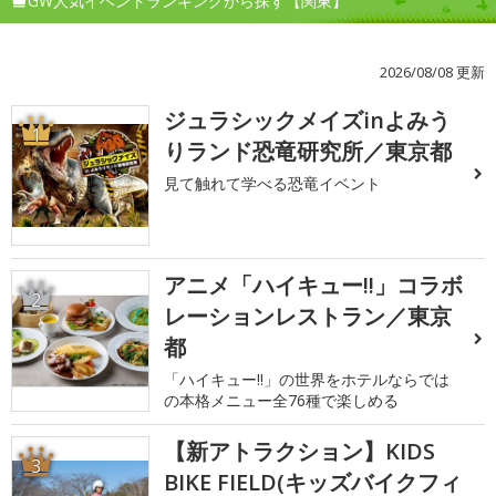
GW人気イベントランキングから探す【関東】
2026/08/08 更新
ジュラシックメイズinよみう
1
りランド恐竜研究所／東京都
見て触れて学べる恐竜イベント
アニメ「ハイキュー!!」コラボ
2
レーションレストラン／東京
都
「ハイキュー!!」の世界をホテルならでは
の本格メニュー全76種で楽しめる
【新アトラクション】KIDS
3
BIKE FIELD(キッズバイクフィ