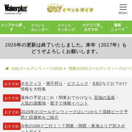
MENU
イベント
イベント
エリアから探
カテゴリ別
最新
カレンダー
ランキング
す
おすすめ
ニュース
2026年の更新は終了いたしました。来年（2027年）も
どうぞよろしくお願いします。
GW(ゴールデンウィーク)2026
関東のGW(ゴールデンウィーク)イ
ネモフィラ
・
潮干狩り
・
ピクニック
・
BBQ
などおでかけ
おすすめ
情報を大特集
連休の予定はこれ！関東おでかけなら
至福の温泉
・
おすすめ
人気の遊園地
・
親子で体験イベント
2026年のゴールデンウィークはいつから？混雑ピーク予
おすすめ
想と回避術をご紹介
今年のGWどこ行く！？関東・関西・東海エリア別スポ
おすすめ
ットガイド