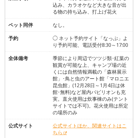
込み、カラオケなど大きな音が出
る物の持ち込み、打上げ花火
ペット同伴
なし。
予約
◯ ネット予約サイト「なっぷ」よ
り予約可能、電話受付8:30～17:00
全体備考
季節により周辺でツツジ類･紅葉の
観賞が可能な上、キャンプ場の近
くには自然情報満載の「森林展示
館」･鳥と虫のアート館「マロニエ
昆虫館」(12月28日～1月4日は休
館･無料)など屋内パビリオンも充
実。直火使用は炊事棟のみ(テント
サイトでは不可)。花火使用は所定
の場所のみ
公式サイト
公式サイトほか、関連サイトはこ
ちら