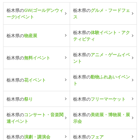
栃木県の
GW(ゴールデンウィ
栃木県の
グルメ・フードフェ
ーク)イベント
ス
栃木県の
体験イベント・アク
栃木県の
物産展
ティビティ
栃木県の
アニメ・ゲームイベ
栃木県の
無料イベント
ント
栃木県の
動物ふれあいイベン
栃木県の
花イベント
ト
栃木県の
祭り
栃木県の
フリーマーケット
栃木県の
コンサート・音楽関
栃木県の
美術展・博物展・展
連イベント
示会
栃木県の
演劇・講演会
栃木県の
フェア