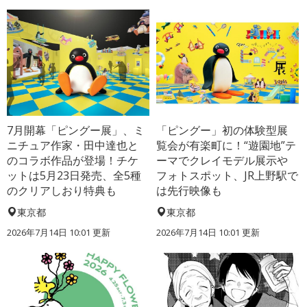
7月開幕「ピングー展」、ミ
「ピングー」初の体験型展
ニチュア作家・田中達也と
覧会が有楽町に！“遊園地”テ
のコラボ作品が登場！チケ
ーマでクレイモデル展示や
ットは5月23日発売、全5種
フォトスポット、JR上野駅で
のクリアしおり特典も
は先行映像も
東京都
東京都
2026年7月14日 10:01 更新
2026年7月14日 10:01 更新