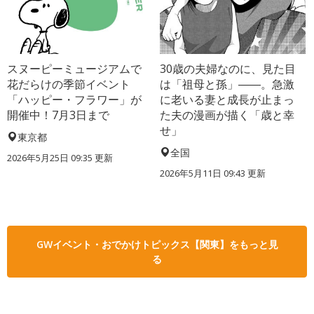
スヌーピーミュージアムで
30歳の夫婦なのに、見た目
花だらけの季節イベント
は「祖母と孫」――。急激
「ハッピー・フラワー」が
に老いる妻と成長が止まっ
開催中！7月3日まで
た夫の漫画が描く「歳と幸
せ」
東京都
全国
2026年5月25日 09:35 更新
2026年5月11日 09:43 更新
GWイベント・おでかけトピックス【関東】をもっと見
る