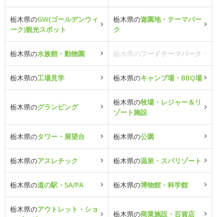
栃木県の
GW(ゴールデンウィ
栃木県の
遊園地・テーマパー
ーク)観光スポット
ク
栃木県の
水族館・動物園
栃木県の
フードテーマパーク
栃木県の
工場見学
栃木県の
キャンプ場・BBQ場
栃木県の
牧場・レジャー＆リ
栃木県の
グランピング
ゾート施設
栃木県の
タワー・展望台
栃木県の
公園
栃木県の
アスレチック
栃木県の
温泉・スパリゾート
栃木県の
道の駅・SA/PA
栃木県の
博物館・科学館
栃木県の
アウトレット・ショ
栃木県の
商業施設・百貨店