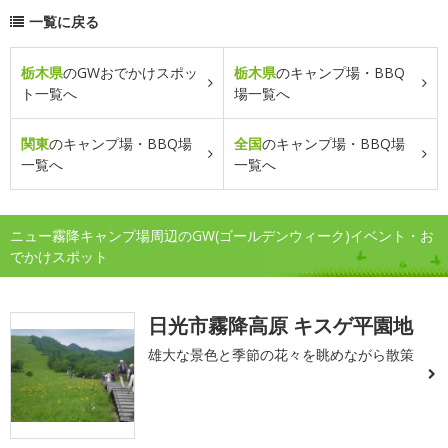
一覧に戻る
栃木県
のGWおでかけスポッ
栃木県
のキャンプ場・BBQ
ト一覧へ
場一覧へ
関東
のキャンプ場・BBQ場
全国
のキャンプ場・BBQ場
一覧へ
一覧へ
ニュー霧降キャンプ場周辺のGW(ゴールデンウィーク)イベント・お
でかけスポット
日光市霧降高原 キスゲ平園地
雄大な景色と季節の花々を眺めながら散策