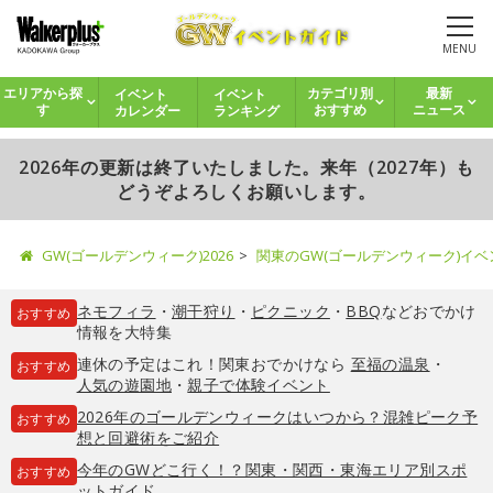
MENU
イベント
イベント
エリアから探
カテゴリ別
最新
カレンダー
ランキング
す
おすすめ
ニュース
2026年の更新は終了いたしました。来年（2027年）も
どうぞよろしくお願いします。
GW(ゴールデンウィーク)2026
関東のGW(ゴールデンウィーク)イ
ネモフィラ
・
潮干狩り
・
ピクニック
・
BBQ
などおでかけ
おすすめ
情報を大特集
連休の予定はこれ！関東おでかけなら
至福の温泉
・
おすすめ
人気の遊園地
・
親子で体験イベント
2026年のゴールデンウィークはいつから？混雑ピーク予
おすすめ
想と回避術をご紹介
今年のGWどこ行く！？関東・関西・東海エリア別スポ
おすすめ
ットガイド