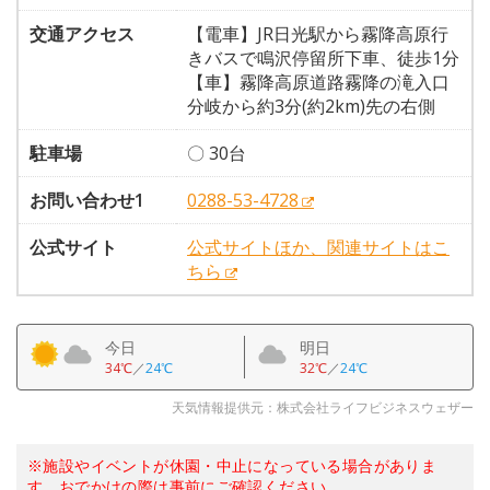
交通アクセス
【電車】JR日光駅から霧降高原行
きバスで鳴沢停留所下車、徒歩1分
【車】霧降高原道路霧降の滝入口
分岐から約3分(約2km)先の右側
駐車場
〇 30台
お問い合わせ1
0288-53-4728
公式サイト
公式サイトほか、関連サイトはこ
ちら
今日
明日
34℃
／
24℃
32℃
／
24℃
天気情報提供元：株式会社ライフビジネスウェザー
※施設やイベントが休園・中止になっている場合がありま
す。おでかけの際は事前にご確認ください。