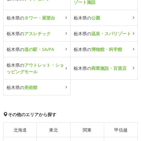
ゾート施設
栃木県の
タワー・展望台
栃木県の
公園
栃木県の
アスレチック
栃木県の
温泉・スパリゾート
栃木県の
道の駅・SA/PA
栃木県の
博物館・科学館
栃木県の
アウトレット・ショ
栃木県の
商業施設・百貨店
ッピングモール
栃木県の
美術館
その他のエリアから探す
北海道
東北
関東
甲信越