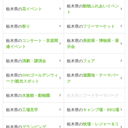
栃木県の
動物ふれあいイベン
栃木県の
花イベント
ト
栃木県の
祭り
栃木県の
フリーマーケット
栃木県の
コンサート・音楽関
栃木県の
美術展・博物展・展
連イベント
示会
栃木県の
演劇・講演会
栃木県の
フェア
栃木県の
GW(ゴールデンウィ
栃木県の
遊園地・テーマパー
ーク)観光スポット
ク
栃木県の
水族館・動物園
栃木県の
フードテーマパーク
栃木県の
工場見学
栃木県の
キャンプ場・BBQ場
栃木県の
牧場・レジャー＆リ
栃木県の
グランピング