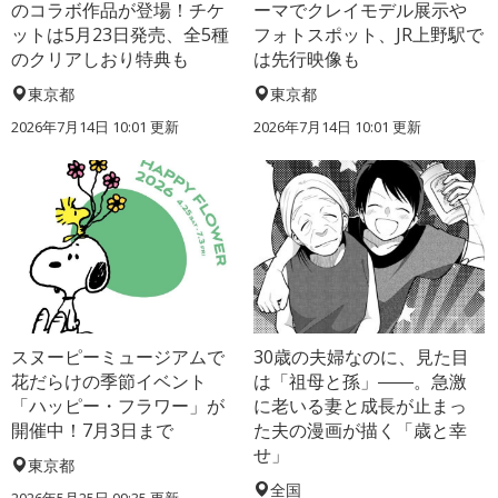
のコラボ作品が登場！チケ
ーマでクレイモデル展示や
ットは5月23日発売、全5種
フォトスポット、JR上野駅で
のクリアしおり特典も
は先行映像も
東京都
東京都
2026年7月14日 10:01 更新
2026年7月14日 10:01 更新
スヌーピーミュージアムで
30歳の夫婦なのに、見た目
花だらけの季節イベント
は「祖母と孫」――。急激
「ハッピー・フラワー」が
に老いる妻と成長が止まっ
開催中！7月3日まで
た夫の漫画が描く「歳と幸
せ」
東京都
全国