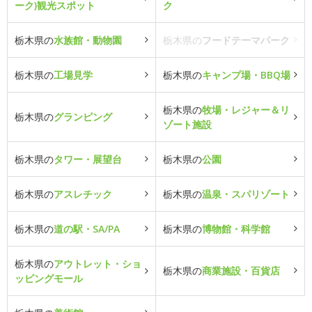
ーク)観光スポット
ク
栃木県の
水族館・動物園
栃木県の
フードテーマパーク
栃木県の
工場見学
栃木県の
キャンプ場・BBQ場
栃木県の
牧場・レジャー＆リ
栃木県の
グランピング
ゾート施設
栃木県の
タワー・展望台
栃木県の
公園
栃木県の
アスレチック
栃木県の
温泉・スパリゾート
栃木県の
道の駅・SA/PA
栃木県の
博物館・科学館
栃木県の
アウトレット・ショ
栃木県の
商業施設・百貨店
ッピングモール