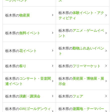
ーク)イベント
ス
栃木県の
体験イベント・アク
栃木県の
物産展
ティビティ
栃木県の
アニメ・ゲームイベ
栃木県の
無料イベント
ント
栃木県の
動物ふれあいイベン
栃木県の
花イベント
ト
栃木県の
祭り
栃木県の
フリーマーケット
栃木県の
コンサート・音楽関
栃木県の
美術展・博物展・展
連イベント
示会
栃木県の
演劇・講演会
栃木県の
フェア
栃木県の
GW(ゴールデンウィ
栃木県の
遊園地・テーマパー