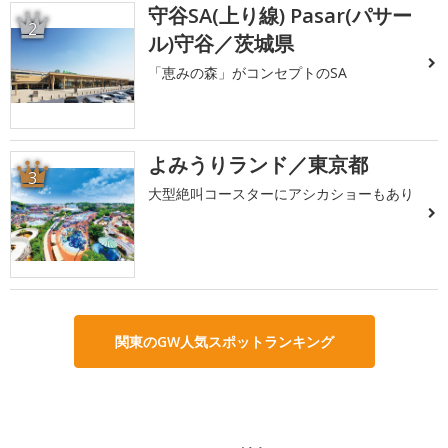
守谷SA(上り線) Pasar(パサー
2
ル)守谷／茨城県
「恵みの森」がコンセプトのSA
よみうりランド／東京都
3
大型絶叫コースターにアシカショーもあり
関東のGW人気スポットランキング