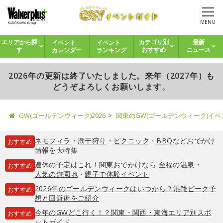
MENU
イベント
イベント
エリアから探
カテゴリ別
最新
カレンダー
ランキング
す
おすすめ
ニュース
2026年の更新は終了いたしました。来年（2027年）も
どうぞよろしくお願いします。
GW(ゴールデンウィーク)2026
関東のGW(ゴールデンウィーク)イ
ネモフィラ
・
潮干狩り
・
ピクニック
・
BBQ
などおでかけ
おすすめ
情報を大特集
連休の予定はこれ！関東おでかけなら
至福の温泉
・
おすすめ
人気の遊園地
・
親子で体験イベント
2026年のゴールデンウィークはいつから？混雑ピーク予
おすすめ
想と回避術をご紹介
今年のGWどこ行く！？関東・関西・東海エリア別スポ
おすすめ
ットガイド