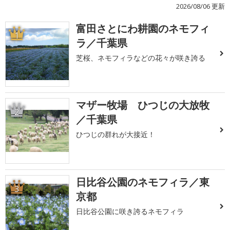
2026/08/06 更新
富田さとにわ耕園のネモフィ
1
ラ／千葉県
芝桜、ネモフィラなどの花々が咲き誇る
マザー牧場 ひつじの大放牧
2
／千葉県
ひつじの群れが大接近！
日比谷公園のネモフィラ／東
3
京都
日比谷公園に咲き誇るネモフィラ