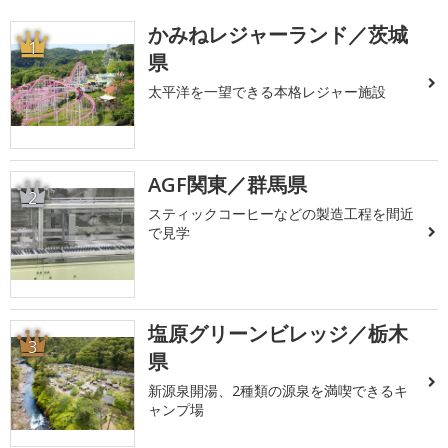
かみねレジャーランド／茨城
1
県
太平洋を一望できる本格レジャー施設
AGF関東／群馬県
2
スティックコーヒーなどの製造工程を間近
で見学
塩原グリーンビレッジ／栃木
3
県
新源泉開湯、2種類の源泉を満喫できるキ
ャンプ場