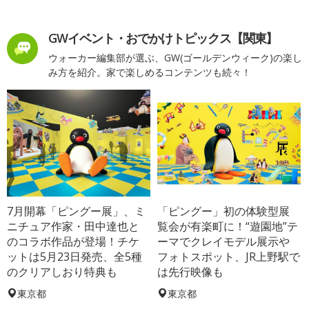
GWイベント・おでかけトピックス【関東】
ウォーカー編集部が選ぶ、GW(ゴールデンウィーク)の楽し
み方を紹介。家で楽しめるコンテンツも続々！
7月開幕「ピングー展」、ミ
「ピングー」初の体験型展
ニチュア作家・田中達也と
覧会が有楽町に！“遊園地”テ
のコラボ作品が登場！チケ
ーマでクレイモデル展示や
ットは5月23日発売、全5種
フォトスポット、JR上野駅で
のクリアしおり特典も
は先行映像も
東京都
東京都