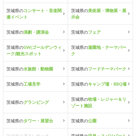
茨城県の
コンサート・音楽関
茨城県の
美術展・博物展・展
連イベント
示会
茨城県の
演劇・講演会
茨城県の
フェア
茨城県の
GW(ゴールデンウィ
茨城県の
遊園地・テーマパー
ーク)観光スポット
ク
茨城県の
水族館・動物園
茨城県の
フードテーマパーク
茨城県の
工場見学
茨城県の
キャンプ場・BBQ場
茨城県の
牧場・レジャー＆リ
茨城県の
グランピング
ゾート施設
茨城県の
タワー・展望台
茨城県の
公園
茨城県の
アスレチック
茨城県の
温泉・スパリゾート