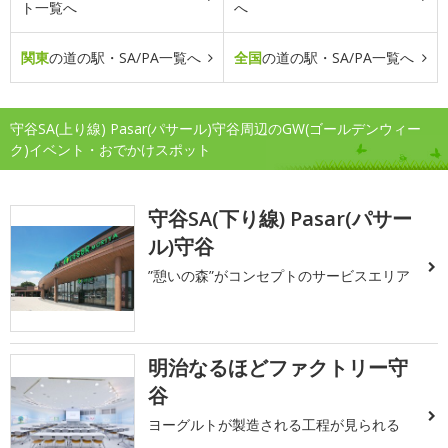
ト一覧へ
へ
関東
の道の駅・SA/PA一覧へ
全国
の道の駅・SA/PA一覧へ
守谷SA(上り線) Pasar(パサール)守谷周辺のGW(ゴールデンウィー
ク)イベント・おでかけスポット
守谷SA(下り線) Pasar(パサー
ル)守谷
”憩いの森”がコンセプトのサービスエリア
明治なるほどファクトリー守
谷
ヨーグルトが製造される工程が見られる