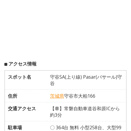
アクセス情報
スポット名
守谷SA(上り線) Pasar(パサール)守
谷
住所
茨城県
守谷市大柏166
交通アクセス
【車】常磐自動車道谷和原ICから
約3分
駐車場
〇 364台 無料 小型258台、大型99