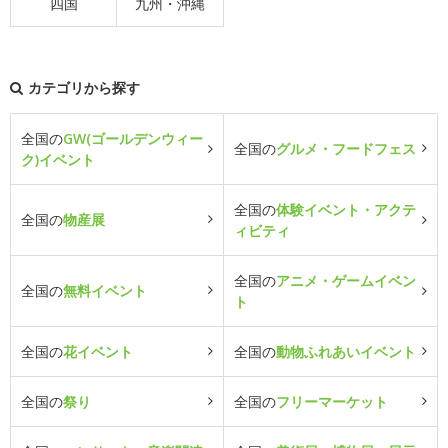
四国
九州・沖縄
カテゴリから探す
全国の
GW(ゴールデンウィー
全国の
グルメ・フードフェス
ク)イベント
全国の
体験イベント・アクテ
全国の
物産展
ィビティ
全国の
アニメ・ゲームイベン
全国の
無料イベント
ト
全国の
花イベント
全国の
動物ふれあいイベント
全国の
祭り
全国の
フリーマーケット