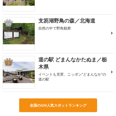
支笏湖野鳥の森／北海道
2
自然の中で野鳥観察
道の駅 どまんなかたぬま／栃
3
木県
イベントも充実、ニッポン“どまんなか”の
道の駅
全国のGW人気スポットランキング