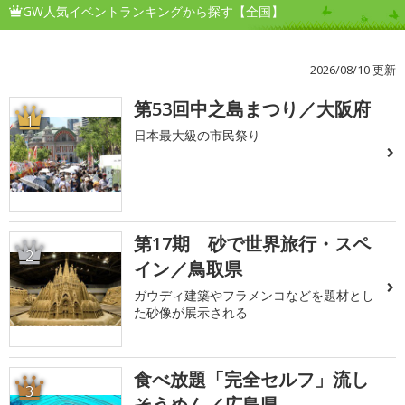
GW人気イベントランキングから探す【全国】
2026/08/10 更新
第53回中之島まつり／大阪府
1
日本最大級の市民祭り
第17期 砂で世界旅行・スペ
2
イン／鳥取県
ガウディ建築やフラメンコなどを題材とし
た砂像が展示される
食べ放題「完全セルフ」流し
3
そうめん／広島県