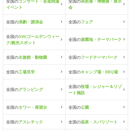
全国の
コンサート・音楽関連
全国の
美術展・博物展・展示
イベント
会
全国の
演劇・講演会
全国の
フェア
全国の
GW(ゴールデンウィー
全国の
遊園地・テーマパーク
ク)観光スポット
全国の
水族館・動物園
全国の
フードテーマパーク
全国の
工場見学
全国の
キャンプ場・BBQ場
全国の
牧場・レジャー＆リゾ
全国の
グランピング
ート施設
全国の
タワー・展望台
全国の
公園
全国の
アスレチック
全国の
温泉・スパリゾート