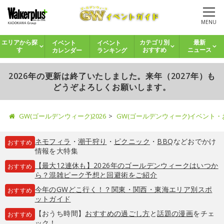
MENU
イベント
イベント
エリアから探
カテゴリ別
最新
カレンダー
ランキング
す
おすすめ
ニュース
2026年の更新は終了いたしました。来年（2027年）も
どうぞよろしくお願いします。
GW(ゴールデンウィーク)2026
GW(ゴールデンウィーク)イベント
ネモフィラ
・
潮干狩り
・
ピクニック
・
BBQ
などおでかけ
おすすめ
情報を大特集
【最大12連休も】2026年のゴールデンウィークはいつか
おすすめ
ら？混雑ピーク予想と回避術をご紹介
今年のGWどこ行く！？関東・関西・東海エリア別スポ
おすすめ
ットガイド
【おうち時間】
おすすめの過ごし方
と
話題の漫画
をチェ
おすすめ
ック！