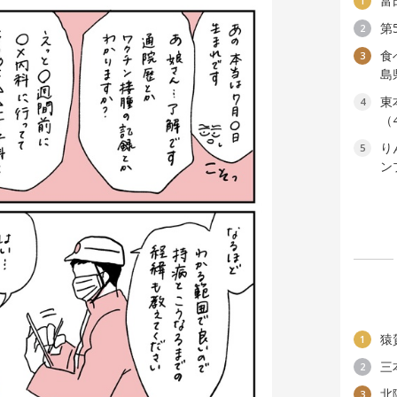
富
1
第
2
食
3
島
東
4
（
り
5
ン
猿
1
三
2
北
3