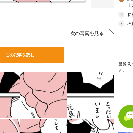
山
長
4
衣
5
次の写真を見る
この記事を読む
最近見
ん。