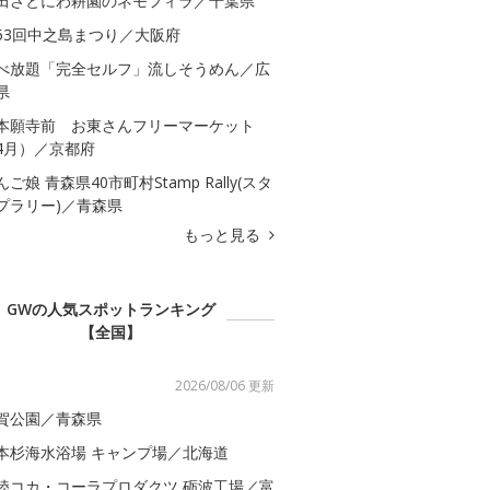
田さとにわ耕園のネモフィラ／千葉県
53回中之島まつり／大阪府
べ放題「完全セルフ」流しそうめん／広
県
本願寺前 お東さんフリーマーケット
4月）／京都府
んご娘 青森県40市町村Stamp Rally(スタ
プラリー)／青森県
もっと見る
GWの人気スポットランキング
【全国】
2026/08/06 更新
賀公園／青森県
本杉海水浴場 キャンプ場／北海道
陸コカ・コーラプロダクツ 砺波工場／富