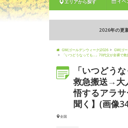
イベ
エリアから探す
2026年の
GW(ゴールデンウィーク)2026
GW(ゴ
「いつどうなっても…」70代父が全裸で
「いつどうな
救急搬送→大
悟するアラサ
聞く】(画像34/
全国