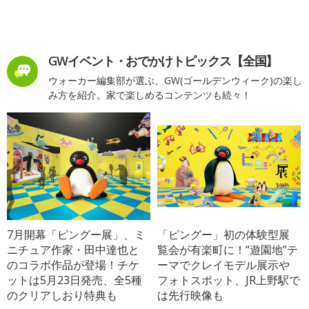
GWイベント・おでかけトピックス【全国】
ウォーカー編集部が選ぶ、GW(ゴールデンウィーク)の楽し
み方を紹介。家で楽しめるコンテンツも続々！
7月開幕「ピングー展」、ミ
「ピングー」初の体験型展
ニチュア作家・田中達也と
覧会が有楽町に！“遊園地”テ
のコラボ作品が登場！チケ
ーマでクレイモデル展示や
ットは5月23日発売、全5種
フォトスポット、JR上野駅で
のクリアしおり特典も
は先行映像も