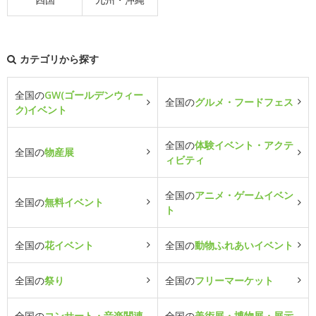
カテゴリから探す
全国の
GW(ゴールデンウィー
全国の
グルメ・フードフェス
ク)イベント
全国の
体験イベント・アクテ
全国の
物産展
ィビティ
全国の
アニメ・ゲームイベン
全国の
無料イベント
ト
全国の
花イベント
全国の
動物ふれあいイベント
全国の
祭り
全国の
フリーマーケット
全国の
コンサート・音楽関連
全国の
美術展・博物展・展示