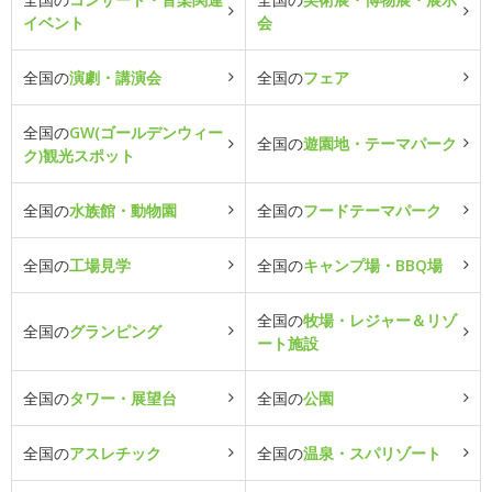
イベント
会
全国の
演劇・講演会
全国の
フェア
全国の
GW(ゴールデンウィー
全国の
遊園地・テーマパーク
ク)観光スポット
全国の
水族館・動物園
全国の
フードテーマパーク
全国の
工場見学
全国の
キャンプ場・BBQ場
全国の
牧場・レジャー＆リゾ
全国の
グランピング
ート施設
全国の
タワー・展望台
全国の
公園
全国の
アスレチック
全国の
温泉・スパリゾート