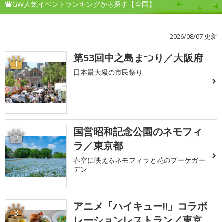
GW人気イベントランキングから探す【全国】
2026/08/07 更新
第53回中之島まつり／大阪府
1
日本最大級の市民祭り
国営昭和記念公園のネモフィ
2
ラ／東京都
春空に映えるネモフィラと花のブーケガー
デン
アニメ「ハイキュー!!」コラボ
3
レーションレストラン／東京