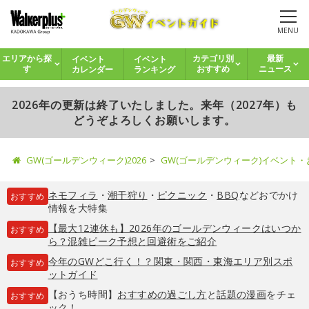
MENU
イベント
イベント
エリアから探
カテゴリ別
最新
カレンダー
ランキング
す
おすすめ
ニュース
2026年の更新は終了いたしました。来年（2027年）も
どうぞよろしくお願いします。
GW(ゴールデンウィーク)2026
GW(ゴールデンウィーク)イベント
ネモフィラ
・
潮干狩り
・
ピクニック
・
BBQ
などおでかけ
おすすめ
情報を大特集
【最大12連休も】2026年のゴールデンウィークはいつか
おすすめ
ら？混雑ピーク予想と回避術をご紹介
今年のGWどこ行く！？関東・関西・東海エリア別スポ
おすすめ
ットガイド
【おうち時間】
おすすめの過ごし方
と
話題の漫画
をチェ
おすすめ
ック！