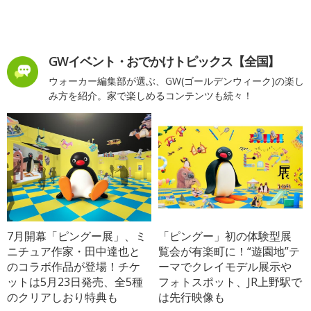
GWイベント・おでかけトピックス【全国】
ウォーカー編集部が選ぶ、GW(ゴールデンウィーク)の楽し
み方を紹介。家で楽しめるコンテンツも続々！
7月開幕「ピングー展」、ミ
「ピングー」初の体験型展
ニチュア作家・田中達也と
覧会が有楽町に！“遊園地”テ
のコラボ作品が登場！チケ
ーマでクレイモデル展示や
ットは5月23日発売、全5種
フォトスポット、JR上野駅で
のクリアしおり特典も
は先行映像も