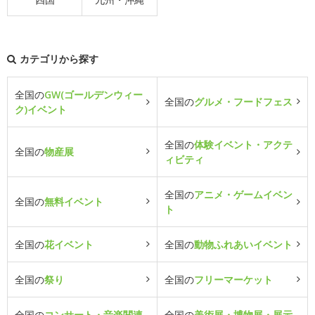
カテゴリから探す
全国の
GW(ゴールデンウィー
全国の
グルメ・フードフェス
ク)イベント
全国の
体験イベント・アクテ
全国の
物産展
ィビティ
全国の
アニメ・ゲームイベン
全国の
無料イベント
ト
全国の
花イベント
全国の
動物ふれあいイベント
全国の
祭り
全国の
フリーマーケット
全国の
コンサート・音楽関連
全国の
美術展・博物展・展示