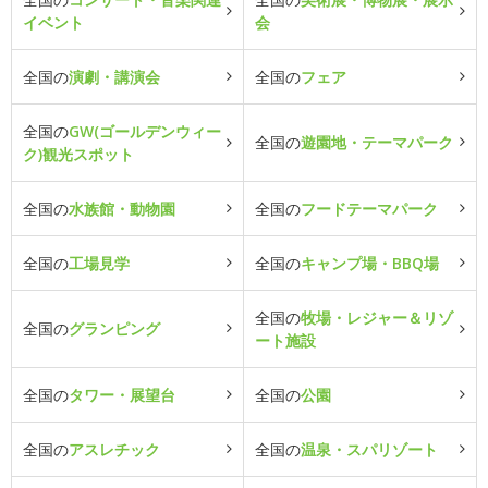
イベント
会
全国の
演劇・講演会
全国の
フェア
全国の
GW(ゴールデンウィー
全国の
遊園地・テーマパーク
ク)観光スポット
全国の
水族館・動物園
全国の
フードテーマパーク
全国の
工場見学
全国の
キャンプ場・BBQ場
全国の
牧場・レジャー＆リゾ
全国の
グランピング
ート施設
全国の
タワー・展望台
全国の
公園
全国の
アスレチック
全国の
温泉・スパリゾート