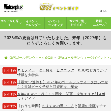
MENU
イベント
イベント
エリアから探
カテゴリ別
最新
カレンダー
ランキング
す
おすすめ
ニュース
2026年の更新は終了いたしました。来年（2027年）も
どうぞよろしくお願いします。
GW(ゴールデンウィーク)2026
GW(ゴールデンウィーク)イベント
ネモフィラ
・
潮干狩り
・
ピクニック
・
BBQ
などおでかけ
おすすめ
情報を大特集
【最大12連休も】2026年のゴールデンウィークはいつか
おすすめ
ら？混雑ピーク予想と回避術をご紹介
今年のGWどこ行く！？関東・関西・東海エリア別スポ
おすすめ
ットガイド
【おうち時間】
おすすめの過ごし方
と
話題の漫画
をチェ
おすすめ
ック！