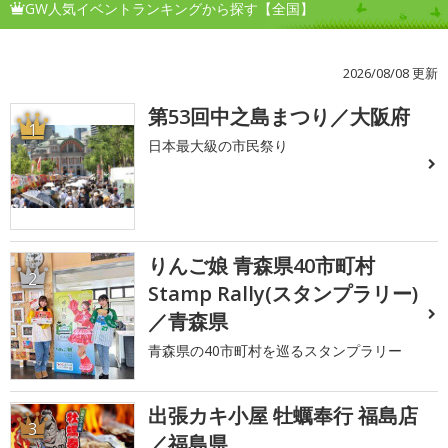
GW人気イベントランキングから探す【全国】
2026/08/08 更新
第53回中之島まつり／大阪府
1
日本最大級の市民祭り
りんご娘 青森県40市町村
2
Stamp Rally(スタンプラリー)
／青森県
青森県の40市町村を巡るスタンプラリー
出張カキ小屋 牡蠣奉行 福島店
3
／福島県