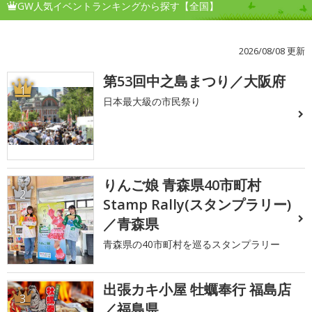
GW人気イベントランキングから探す【全国】
2026/08/08 更新
第53回中之島まつり／大阪府
1
日本最大級の市民祭り
りんご娘 青森県40市町村
2
Stamp Rally(スタンプラリー)
／青森県
青森県の40市町村を巡るスタンプラリー
出張カキ小屋 牡蠣奉行 福島店
3
／福島県