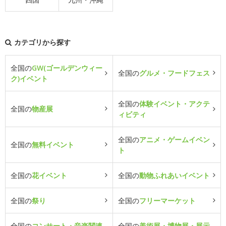
カテゴリから探す
全国の
GW(ゴールデンウィー
全国の
グルメ・フードフェス
ク)イベント
全国の
体験イベント・アクテ
全国の
物産展
ィビティ
全国の
アニメ・ゲームイベン
全国の
無料イベント
ト
全国の
花イベント
全国の
動物ふれあいイベント
全国の
祭り
全国の
フリーマーケット
全国の
コンサート・音楽関連
全国の
美術展・博物展・展示