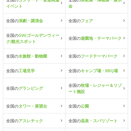
イベント
会
全国の
演劇・講演会
全国の
フェア
全国の
GW(ゴールデンウィー
全国の
遊園地・テーマパーク
ク)観光スポット
全国の
水族館・動物園
全国の
フードテーマパーク
全国の
工場見学
全国の
キャンプ場・BBQ場
全国の
牧場・レジャー＆リゾ
全国の
グランピング
ート施設
全国の
タワー・展望台
全国の
公園
全国の
アスレチック
全国の
温泉・スパリゾート