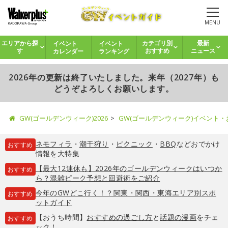
MENU
イベント
イベント
エリアから探
カテゴリ別
最新
カレンダー
ランキング
す
おすすめ
ニュース
2026年の更新は終了いたしました。来年（2027年）も
どうぞよろしくお願いします。
GW(ゴールデンウィーク)2026
GW(ゴールデンウィーク)イベント
ネモフィラ
・
潮干狩り
・
ピクニック
・
BBQ
などおでかけ
おすすめ
情報を大特集
【最大12連休も】2026年のゴールデンウィークはいつか
おすすめ
ら？混雑ピーク予想と回避術をご紹介
今年のGWどこ行く！？関東・関西・東海エリア別スポ
おすすめ
ットガイド
【おうち時間】
おすすめの過ごし方
と
話題の漫画
をチェ
おすすめ
ック！