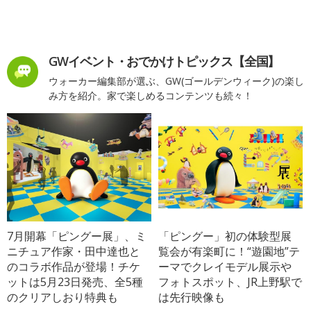
GWイベント・おでかけトピックス【全国】
ウォーカー編集部が選ぶ、GW(ゴールデンウィーク)の楽し
み方を紹介。家で楽しめるコンテンツも続々！
7月開幕「ピングー展」、ミ
「ピングー」初の体験型展
ニチュア作家・田中達也と
覧会が有楽町に！“遊園地”テ
のコラボ作品が登場！チケ
ーマでクレイモデル展示や
ットは5月23日発売、全5種
フォトスポット、JR上野駅で
のクリアしおり特典も
は先行映像も