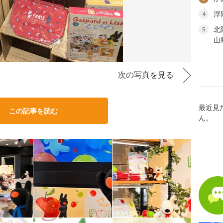
浮
4
北
5
山
次の写真を見る
最近見
この記事を読む
ん。