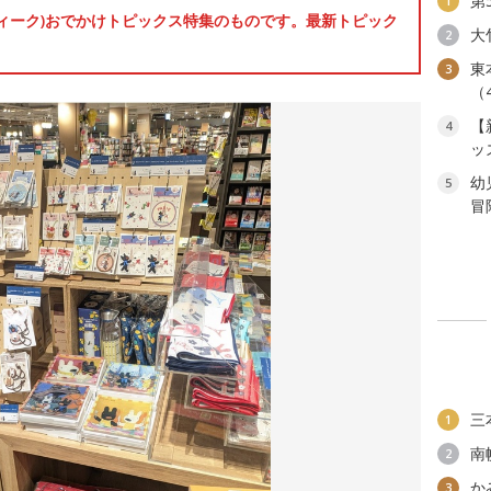
第
1
ンウィーク)おでかけトピックス特集のものです。最新トピック
大
2
東
3
（
【
4
ッ
幼
5
冒
三
1
南
2
か
3