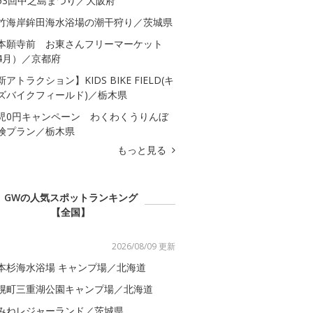
53回中之島まつり／大阪府
竹海岸鉾田海水浴場の潮干狩り／茨城県
本願寺前 お東さんフリーマーケット
4月）／京都府
新アトラクション】KIDS BIKE FIELD(キ
ズバイクフィールド)／栃木県
児0円キャンペーン わくわくうりんぼ
険プラン／栃木県
もっと見る
GWの人気スポットランキング
【全国】
2026/08/09 更新
本杉海水浴場 キャンプ場／北海道
幌町三重湖公園キャンプ場／北海道
みねレジャーランド／茨城県