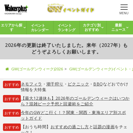
MENU
イベント
イベント
エリアから探
カテゴリ別
最新
カレンダー
ランキング
す
おすすめ
ニュース
2026年の更新は終了いたしました。来年（2027年）も
どうぞよろしくお願いします。
GW(ゴールデンウィーク)2026
GW(ゴールデンウィーク)イベント
ネモフィラ
・
潮干狩り
・
ピクニック
・
BBQ
などおでかけ
おすすめ
情報を大特集
【最大12連休も】2026年のゴールデンウィークはいつか
おすすめ
ら？混雑ピーク予想と回避術をご紹介
今年のGWどこ行く！？関東・関西・東海エリア別スポ
おすすめ
ットガイド
【おうち時間】
おすすめの過ごし方
と
話題の漫画
をチェ
おすすめ
ック！