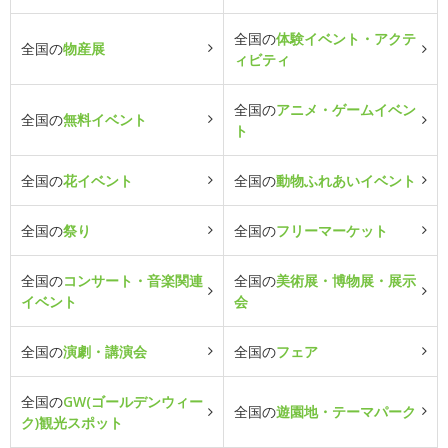
全国の
体験イベント・アクテ
全国の
物産展
ィビティ
全国の
アニメ・ゲームイベン
全国の
無料イベント
ト
全国の
花イベント
全国の
動物ふれあいイベント
全国の
祭り
全国の
フリーマーケット
全国の
コンサート・音楽関連
全国の
美術展・博物展・展示
イベント
会
全国の
演劇・講演会
全国の
フェア
全国の
GW(ゴールデンウィー
全国の
遊園地・テーマパーク
ク)観光スポット