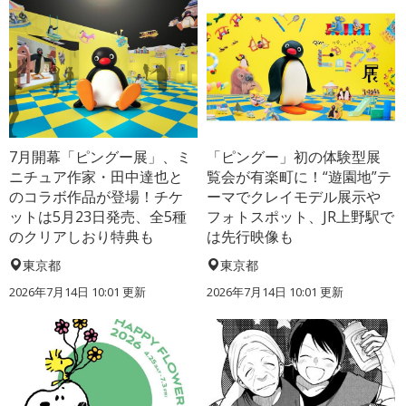
7月開幕「ピングー展」、ミ
「ピングー」初の体験型展
ニチュア作家・田中達也と
覧会が有楽町に！“遊園地”テ
のコラボ作品が登場！チケ
ーマでクレイモデル展示や
ットは5月23日発売、全5種
フォトスポット、JR上野駅で
のクリアしおり特典も
は先行映像も
東京都
東京都
2026年7月14日 10:01 更新
2026年7月14日 10:01 更新