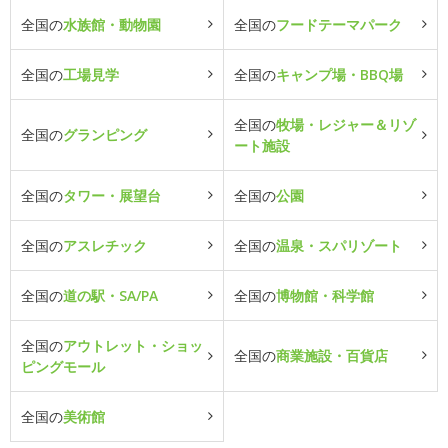
全国の
水族館・動物園
全国の
フードテーマパーク
全国の
工場見学
全国の
キャンプ場・BBQ場
全国の
牧場・レジャー＆リゾ
全国の
グランピング
ート施設
全国の
タワー・展望台
全国の
公園
全国の
アスレチック
全国の
温泉・スパリゾート
全国の
道の駅・SA/PA
全国の
博物館・科学館
全国の
アウトレット・ショッ
全国の
商業施設・百貨店
ピングモール
全国の
美術館