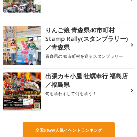
りんご娘 青森県40市町村
2
Stamp Rally(スタンプラリー)
／青森県
青森県の40市町村を巡るスタンプラリー
出張カキ小屋 牡蠣奉行 福島店
3
／福島県
旬を喰わずして何を喰う！
全国のGW人気イベントランキング