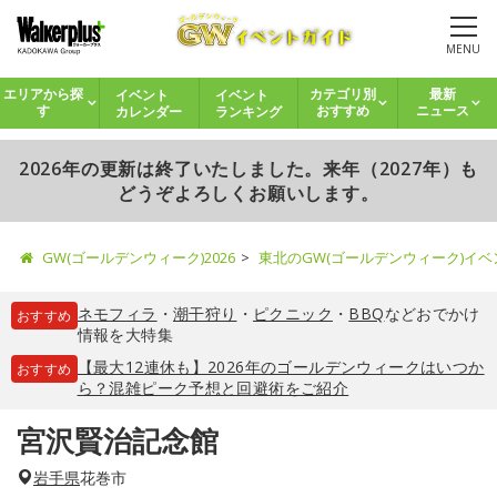
MENU
イベント
イベント
エリアから探
カテゴリ別
最新
カレンダー
ランキング
す
おすすめ
ニュース
2026年の更新は終了いたしました。来年（2027年）も
どうぞよろしくお願いします。
GW(ゴールデンウィーク)2026
東北のGW(ゴールデンウィーク)イ
ネモフィラ
・
潮干狩り
・
ピクニック
・
BBQ
などおでかけ
おすすめ
情報を大特集
【最大12連休も】2026年のゴールデンウィークはいつか
おすすめ
ら？混雑ピーク予想と回避術をご紹介
宮沢賢治記念館
岩手県
花巻市