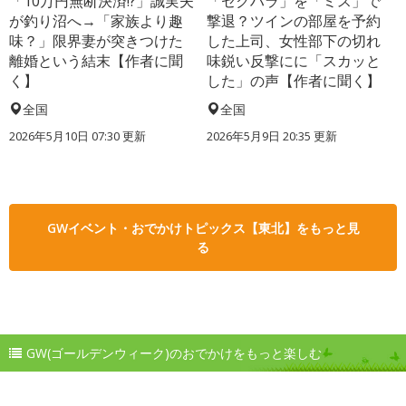
「10万円無断決済!?」誠実夫
「セクハラ」を「ミス」で
が釣り沼へ→「家族より趣
撃退？ツインの部屋を予約
味？」限界妻が突きつけた
した上司、女性部下の切れ
離婚という結末【作者に聞
味鋭い反撃にに「スカッと
く】
した」の声【作者に聞く】
全国
全国
2026年5月10日 07:30 更新
2026年5月9日 20:35 更新
GWイベント・おでかけトピックス【東北】をもっと見
る
GW(ゴールデンウィーク)のおでかけをもっと楽しむ