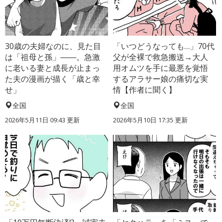
30歳の夫婦なのに、見た目
「いつどうなっても…」70代
は「祖母と孫」――。急激
父が全裸で救急搬送→大人
に老いる妻と成長が止まっ
用オムツを手に最悪を覚悟
た夫の漫画が描く「歳と幸
するアラサー娘の痛切な実
せ」
情【作者に聞く】
全国
全国
2026年5月11日 09:43 更新
2026年5月10日 17:35 更新