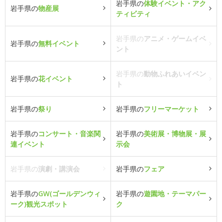
岩手県の
体験イベント・アク
岩手県の
物産展
ティビティ
岩手県の
アニメ・ゲームイベ
岩手県の
無料イベント
ント
岩手県の
動物ふれあいイベン
岩手県の
花イベント
ト
岩手県の
祭り
岩手県の
フリーマーケット
岩手県の
コンサート・音楽関
岩手県の
美術展・博物展・展
連イベント
示会
岩手県の
演劇・講演会
岩手県の
フェア
岩手県の
GW(ゴールデンウィ
岩手県の
遊園地・テーマパー
ーク)観光スポット
ク