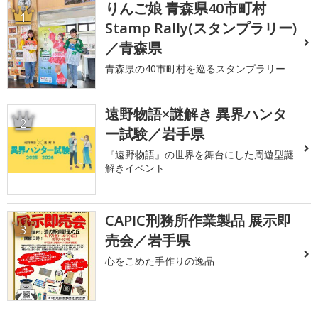
りんご娘 青森県40市町村
1
Stamp Rally(スタンプラリー)
／青森県
青森県の40市町村を巡るスタンプラリー
遠野物語×謎解き 異界ハンタ
2
ー試験／岩手県
『遠野物語』の世界を舞台にした周遊型謎
解きイベント
CAPIC刑務所作業製品 展示即
3
売会／岩手県
心をこめた手作りの逸品