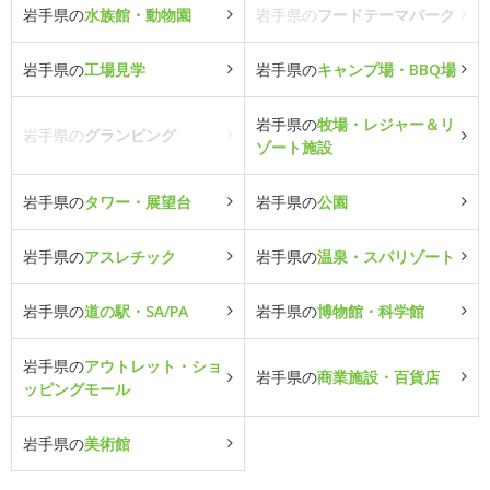
岩手県の
水族館・動物園
岩手県の
フードテーマパーク
岩手県の
工場見学
岩手県の
キャンプ場・BBQ場
岩手県の
牧場・レジャー＆リ
岩手県の
グランピング
ゾート施設
岩手県の
タワー・展望台
岩手県の
公園
岩手県の
アスレチック
岩手県の
温泉・スパリゾート
岩手県の
道の駅・SA/PA
岩手県の
博物館・科学館
岩手県の
アウトレット・ショ
岩手県の
商業施設・百貨店
ッピングモール
岩手県の
美術館