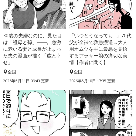
30歳の夫婦なのに、見た目
「いつどうなっても…」70代
は「祖母と孫」――。急激
父が全裸で救急搬送→大人
に老いる妻と成長が止まっ
用オムツを手に最悪を覚悟
た夫の漫画が描く「歳と幸
するアラサー娘の痛切な実
せ」
情【作者に聞く】
全国
全国
2026年5月11日 09:43 更新
2026年5月10日 17:35 更新