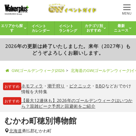
MENU
イベント
イベント
エリアから探
カテゴリ別
最新
カレンダー
ランキング
す
おすすめ
ニュース
2026年の更新は終了いたしました。来年（2027年）も
どうぞよろしくお願いします。
GW(ゴールデンウィーク)2026
北海道のGW(ゴールデンウィーク)
ネモフィラ
・
潮干狩り
・
ピクニック
・
BBQ
などおでかけ
おすすめ
情報を大特集
【最大12連休も】2026年のゴールデンウィークはいつか
おすすめ
ら？混雑ピーク予想と回避術をご紹介
むかわ町穂別博物館
北海道
勇払郡むかわ町