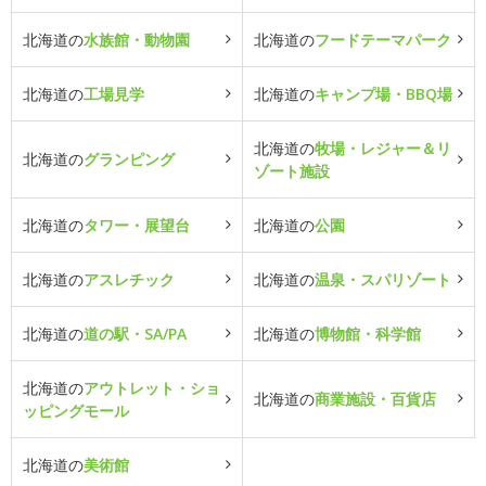
北海道の
水族館・動物園
北海道の
フードテーマパーク
北海道の
工場見学
北海道の
キャンプ場・BBQ場
北海道の
牧場・レジャー＆リ
北海道の
グランピング
ゾート施設
北海道の
タワー・展望台
北海道の
公園
北海道の
アスレチック
北海道の
温泉・スパリゾート
北海道の
道の駅・SA/PA
北海道の
博物館・科学館
北海道の
アウトレット・ショ
北海道の
商業施設・百貨店
ッピングモール
北海道の
美術館