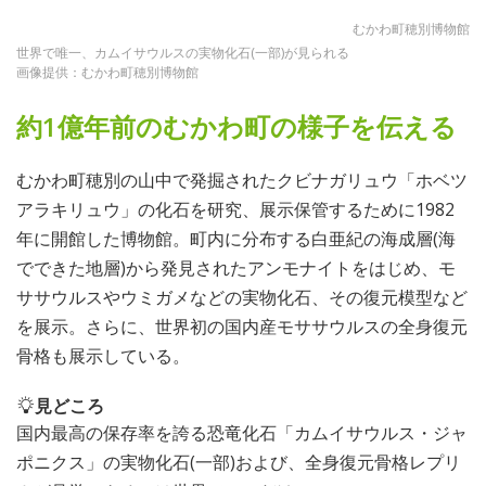
むかわ町穂別博物館
世界で唯一、カムイサウルスの実物化石(一部)が見られる
画像提供：むかわ町穂別博物館
約1億年前のむかわ町の様子を伝える
むかわ町穂別の山中で発掘されたクビナガリュウ「ホベツ
アラキリュウ」の化石を研究、展示保管するために1982
年に開館した博物館。町内に分布する白亜紀の海成層(海
でできた地層)から発見されたアンモナイトをはじめ、モ
ササウルスやウミガメなどの実物化石、その復元模型など
を展示。さらに、世界初の国内産モササウルスの全身復元
骨格も展示している。
見どころ
国内最高の保存率を誇る恐竜化石「カムイサウルス・ジャ
ポニクス」の実物化石(一部)および、全身復元骨格レプリ