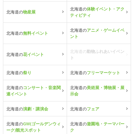
北海道の
体験イベント・アク
北海道の
物産展
ティビティ
北海道の
アニメ・ゲームイベ
北海道の
無料イベント
ント
北海道の
動物ふれあいイベン
北海道の
花イベント
ト
北海道の
祭り
北海道の
フリーマーケット
北海道の
コンサート・音楽関
北海道の
美術展・博物展・展
連イベント
示会
北海道の
演劇・講演会
北海道の
フェア
北海道の
GW(ゴールデンウィ
北海道の
遊園地・テーマパー
ーク)観光スポット
ク