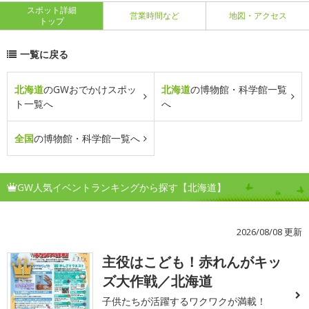
スポット詳細
営業時間など
地図・アクセス
トップ
一覧に戻る
北海道
のGWおでかけスポッ
北海道
の博物館・科学館一覧
ト一覧へ
へ
全国
の博物館・科学館一覧へ
GW人気イベントランキングから探す【北海道】
2026/08/08 更新
主役はこども！赤れんがキッ
1
ズ大作戦／北海道
子供たちが活躍するワクワクが満載！