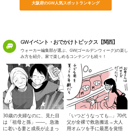
大阪府のGW人気スポットランキング
GWイベント・おでかけトピックス【関西】
ウォーカー編集部が選ぶ、GW(ゴールデンウィーク)の楽し
み方を紹介。家で楽しめるコンテンツも続々！
30歳の夫婦なのに、見た目
「いつどうなっても…」70代
は「祖母と孫」――。急激
父が全裸で救急搬送→大人
に老いる妻と成長が止まっ
用オムツを手に最悪を覚悟