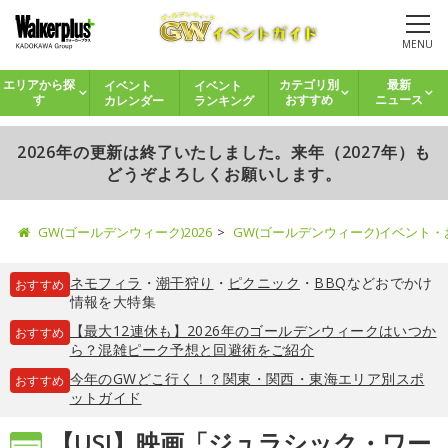
MENU
イベント
イベント
エリアから探
カテゴリ別
最新
カレンダー
ランキング
す
おすすめ
ニュース
2026年の更新は終了いたしました。来年（2027年）も
どうぞよろしくお願いします。
GW(ゴールデンウィーク)2026
GW(ゴールデンウィーク)イベント
ネモフィラ
・
潮干狩り
・
ピクニック
・
BBQ
などおでかけ
おすすめ
情報を大特集
【最大12連休も】2026年のゴールデンウィークはいつか
おすすめ
ら？混雑ピーク予想と回避術をご紹介
今年のGWどこ行く！？関東・関西・東海エリア別スポ
おすすめ
ットガイド
【USJ】映画「ジュラシック・ワー