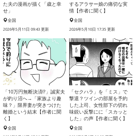
た夫の漫画が描く「歳と幸
するアラサー娘の痛切な実
せ」
情【作者に聞く】
全国
全国
2026年5月11日 09:43 更新
2026年5月10日 17:35 更新
「10万円無断決済!?」誠実夫
「セクハラ」を「ミス」で
が釣り沼へ→「家族より趣
撃退？ツインの部屋を予約
味？」限界妻が突きつけた
した上司、女性部下の切れ
離婚という結末【作者に聞
味鋭い反撃にに「スカッと
く】
した」の声【作者に聞く】
全国
全国