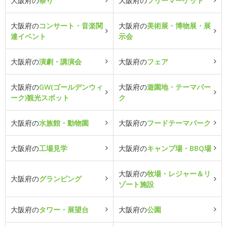
大阪府の
祭り
大阪府の
フリーマーケット
大阪府の
コンサート・音楽関
大阪府の
美術展・博物展・展
連イベント
示会
大阪府の
演劇・講演会
大阪府の
フェア
大阪府の
GW(ゴールデンウィ
大阪府の
遊園地・テーマパー
ーク)観光スポット
ク
大阪府の
水族館・動物園
大阪府の
フードテーマパーク
大阪府の
工場見学
大阪府の
キャンプ場・BBQ場
大阪府の
牧場・レジャー＆リ
大阪府の
グランピング
ゾート施設
大阪府の
タワー・展望台
大阪府の
公園