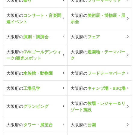
大阪府の
祭り
大阪府の
フリーマーケット
大阪府の
コンサート・音楽関
大阪府の
美術展・博物展・展
連イベント
示会
大阪府の
演劇・講演会
大阪府の
フェア
大阪府の
GW(ゴールデンウィ
大阪府の
遊園地・テーマパー
ーク)観光スポット
ク
大阪府の
水族館・動物園
大阪府の
フードテーマパーク
大阪府の
工場見学
大阪府の
キャンプ場・BBQ場
大阪府の
牧場・レジャー＆リ
大阪府の
グランピング
ゾート施設
大阪府の
タワー・展望台
大阪府の
公園