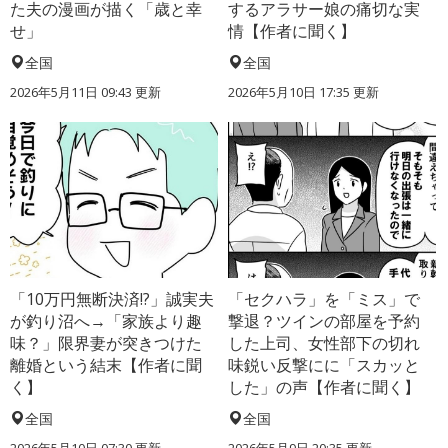
た夫の漫画が描く「歳と幸
するアラサー娘の痛切な実
せ」
情【作者に聞く】
全国
全国
2026年5月11日 09:43 更新
2026年5月10日 17:35 更新
「10万円無断決済!?」誠実夫
「セクハラ」を「ミス」で
が釣り沼へ→「家族より趣
撃退？ツインの部屋を予約
味？」限界妻が突きつけた
した上司、女性部下の切れ
離婚という結末【作者に聞
味鋭い反撃にに「スカッと
く】
した」の声【作者に聞く】
全国
全国
2026年5月10日 07:30 更新
2026年5月9日 20:35 更新