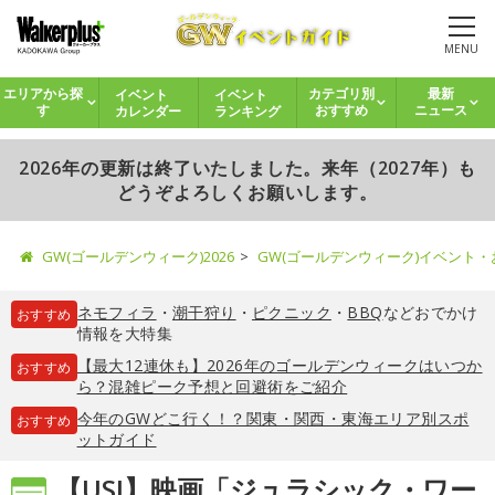
MENU
イベント
イベント
エリアから探
カテゴリ別
最新
カレンダー
ランキング
す
おすすめ
ニュース
2026年の更新は終了いたしました。来年（2027年）も
どうぞよろしくお願いします。
GW(ゴールデンウィーク)2026
GW(ゴールデンウィーク)イベント
ネモフィラ
・
潮干狩り
・
ピクニック
・
BBQ
などおでかけ
おすすめ
情報を大特集
【最大12連休も】2026年のゴールデンウィークはいつか
おすすめ
ら？混雑ピーク予想と回避術をご紹介
今年のGWどこ行く！？関東・関西・東海エリア別スポ
おすすめ
ットガイド
【USJ】映画「ジュラシック・ワー