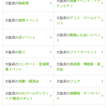
大阪府の
体験イベント・アク
大阪府の
物産展
ティビティ
大阪府の
アニメ・ゲームイベ
大阪府の
無料イベント
ント
大阪府の
動物ふれあいイベン
大阪府の
花イベント
ト
大阪府の
祭り
大阪府の
フリーマーケット
大阪府の
コンサート・音楽関
大阪府の
美術展・博物展・展
連イベント
示会
大阪府の
演劇・講演会
大阪府の
フェア
大阪府の
GW(ゴールデンウィ
大阪府の
遊園地・テーマパー
ーク)観光スポット
ク