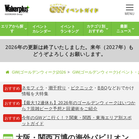
MENU
イベント
イベント
エリアから探
カテゴリ別
最新
カレンダー
ランキング
す
おすすめ
ニュース
2026年の更新は終了いたしました。来年（2027年）も
どうぞよろしくお願いします。
GW(ゴールデンウィーク)2026
GW(ゴールデンウィーク)イベント
ネモフィラ
・
潮干狩り
・
ピクニック
・
BBQ
などおでかけ
おすすめ
情報を大特集
【最大12連休も】2026年のゴールデンウィークはいつか
おすすめ
ら？混雑ピーク予想と回避術をご紹介
今年のGWどこ行く！？関東・関西・東海エリア別スポ
おすすめ
ットガイド
大阪・関西万博の海外パビリオン