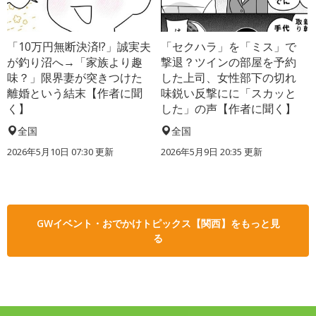
「10万円無断決済!?」誠実夫
「セクハラ」を「ミス」で
が釣り沼へ→「家族より趣
撃退？ツインの部屋を予約
味？」限界妻が突きつけた
した上司、女性部下の切れ
離婚という結末【作者に聞
味鋭い反撃にに「スカッと
く】
した」の声【作者に聞く】
全国
全国
2026年5月10日 07:30 更新
2026年5月9日 20:35 更新
GWイベント・おでかけトピックス【関西】をもっと見
る