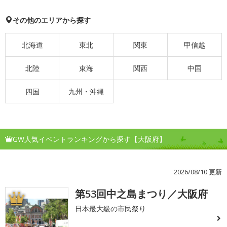
その他のエリアから探す
北海道
東北
関東
甲信越
北陸
東海
関西
中国
四国
九州・沖縄
GW人気イベントランキングから探す【大阪府】
2026/08/10 更新
第53回中之島まつり／大阪府
1
日本最大級の市民祭り