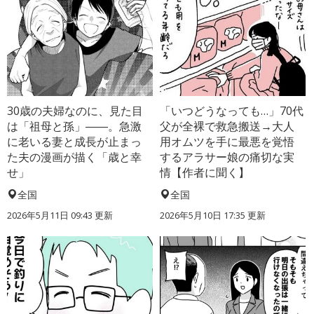
30歳の夫婦なのに、見た目
「いつどうなっても…」70代
は「祖母と孫」――。急激
父が全裸で救急搬送→大人
に老いる妻と成長が止まっ
用オムツを手に最悪を覚悟
た夫の漫画が描く「歳と幸
するアラサー娘の痛切な実
せ」
情【作者に聞く】
全国
全国
2026年5月11日 09:43 更新
2026年5月10日 17:35 更新