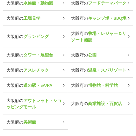
大阪府の
水族館・動物園
大阪府の
フードテーマパーク
大阪府の
工場見学
大阪府の
キャンプ場・BBQ場
大阪府の
牧場・レジャー＆リ
大阪府の
グランピング
ゾート施設
大阪府の
タワー・展望台
大阪府の
公園
大阪府の
アスレチック
大阪府の
温泉・スパリゾート
大阪府の
道の駅・SA/PA
大阪府の
博物館・科学館
大阪府の
アウトレット・ショ
大阪府の
商業施設・百貨店
ッピングモール
大阪府の
美術館