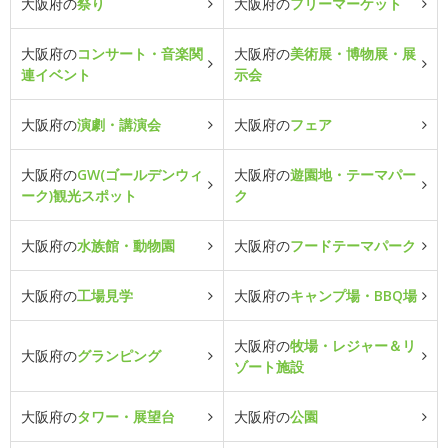
大阪府の
祭り
大阪府の
フリーマーケット
大阪府の
コンサート・音楽関
大阪府の
美術展・博物展・展
連イベント
示会
大阪府の
演劇・講演会
大阪府の
フェア
大阪府の
GW(ゴールデンウィ
大阪府の
遊園地・テーマパー
ーク)観光スポット
ク
大阪府の
水族館・動物園
大阪府の
フードテーマパーク
大阪府の
工場見学
大阪府の
キャンプ場・BBQ場
大阪府の
牧場・レジャー＆リ
大阪府の
グランピング
ゾート施設
大阪府の
タワー・展望台
大阪府の
公園