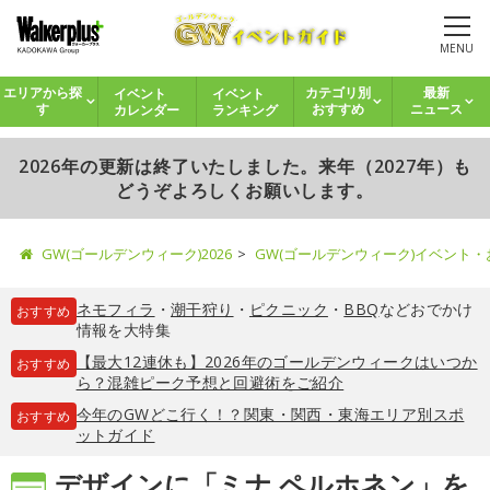
MENU
イベント
イベント
エリアから探
カテゴリ別
最新
カレンダー
ランキング
す
おすすめ
ニュース
2026年の更新は終了いたしました。来年（2027年）も
どうぞよろしくお願いします。
GW(ゴールデンウィーク)2026
GW(ゴールデンウィーク)イベント
ネモフィラ
・
潮干狩り
・
ピクニック
・
BBQ
などおでかけ
おすすめ
情報を大特集
【最大12連休も】2026年のゴールデンウィークはいつか
おすすめ
ら？混雑ピーク予想と回避術をご紹介
今年のGWどこ行く！？関東・関西・東海エリア別スポ
おすすめ
ットガイド
デザインに「ミナ ペルホネン」を