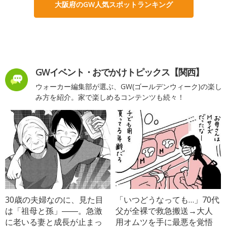
大阪府のGW人気スポットランキング
GWイベント・おでかけトピックス【関西】
ウォーカー編集部が選ぶ、GW(ゴールデンウィーク)の楽し
み方を紹介。家で楽しめるコンテンツも続々！
30歳の夫婦なのに、見た目
「いつどうなっても…」70代
は「祖母と孫」――。急激
父が全裸で救急搬送→大人
に老いる妻と成長が止まっ
用オムツを手に最悪を覚悟