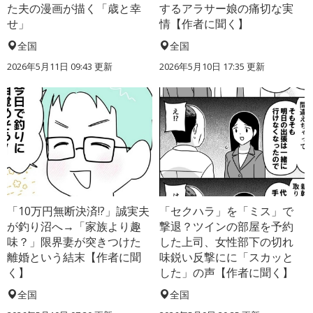
た夫の漫画が描く「歳と幸
するアラサー娘の痛切な実
せ」
情【作者に聞く】
全国
全国
2026年5月11日 09:43 更新
2026年5月10日 17:35 更新
「10万円無断決済!?」誠実夫
「セクハラ」を「ミス」で
が釣り沼へ→「家族より趣
撃退？ツインの部屋を予約
味？」限界妻が突きつけた
した上司、女性部下の切れ
離婚という結末【作者に聞
味鋭い反撃にに「スカッと
く】
した」の声【作者に聞く】
全国
全国