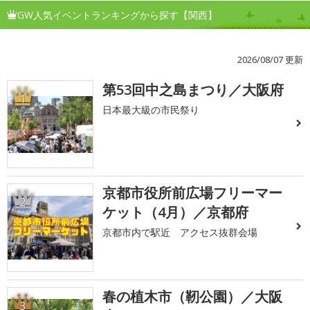
GW人気イベントランキングから探す【関西】
2026/08/07 更新
第53回中之島まつり／大阪府
1
日本最大級の市民祭り
京都市役所前広場フリーマー
2
ケット（4月）／京都府
京都市内で駅近 アクセス抜群会場
春の植木市（靭公園）／大阪
3