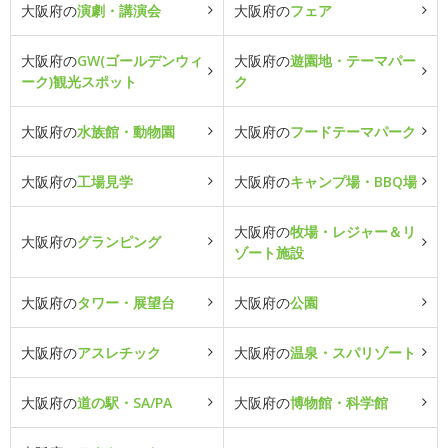
大阪府の
演劇・講演会
大阪府の
フェア
大阪府の
GW(ゴールデンウィ
大阪府の
遊園地・テーマパー
ーク)観光スポット
ク
大阪府の
水族館・動物園
大阪府の
フードテーマパーク
大阪府の
工場見学
大阪府の
キャンプ場・BBQ場
大阪府の
牧場・レジャー＆リ
大阪府の
グランピング
ゾート施設
大阪府の
タワー・展望台
大阪府の
公園
大阪府の
アスレチック
大阪府の
温泉・スパリゾート
大阪府の
道の駅・SA/PA
大阪府の
博物館・科学館