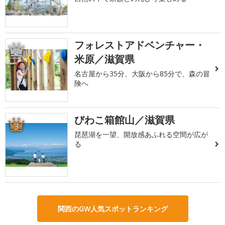
フォレストアドベンチャー・
2
米原／滋賀県
名古屋から35分、大阪から85分で、森の冒
険へ
びわこ箱館山／滋賀県
3
琵琶湖を一望、開放感あふれる空間が広が
る
関西のGW人気スポットランキング