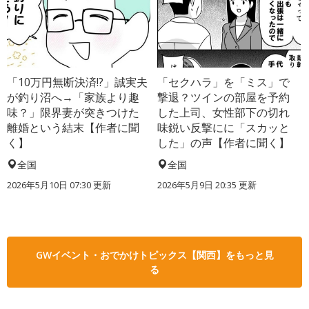
「10万円無断決済!?」誠実夫
「セクハラ」を「ミス」で
が釣り沼へ→「家族より趣
撃退？ツインの部屋を予約
味？」限界妻が突きつけた
した上司、女性部下の切れ
離婚という結末【作者に聞
味鋭い反撃にに「スカッと
く】
した」の声【作者に聞く】
全国
全国
2026年5月10日 07:30 更新
2026年5月9日 20:35 更新
GWイベント・おでかけトピックス【関西】をもっと見
る