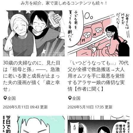
み方を紹介。家で楽しめるコンテンツも続々！
30歳の夫婦なのに、見た目
「いつどうなっても…」70代
は「祖母と孫」――。急激
父が全裸で救急搬送→大人
に老いる妻と成長が止まっ
用オムツを手に最悪を覚悟
た夫の漫画が描く「歳と幸
するアラサー娘の痛切な実
せ」
情【作者に聞く】
全国
全国
2026年5月11日 09:43 更新
2026年5月10日 17:35 更新