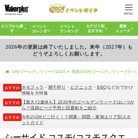
MENU
イベント
イベント
エリアから探
カテゴリ別
最新
カレンダー
ランキング
す
おすすめ
ニュース
2026年の更新は終了いたしました。来年（2027年）も
どうぞよろしくお願いします。
GW(ゴールデンウィーク)2026
関西のGW(ゴールデンウィーク)イ
ネモフィラ
・
潮干狩り
・
ピクニック
・
BBQ
などおでかけ
おすすめ
情報を大特集
【最大12連休も】2026年のゴールデンウィークはいつか
おすすめ
ら？混雑ピーク予想と回避術をご紹介
今年のGWどこ行く！？関東・関西・東海エリア別スポ
おすすめ
ットガイド
シーサイド コスモ(コスモスクエ