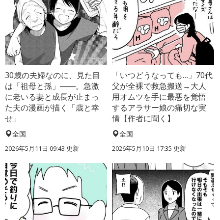
30歳の夫婦なのに、見た目
「いつどうなっても…」70代
は「祖母と孫」――。急激
父が全裸で救急搬送→大人
に老いる妻と成長が止まっ
用オムツを手に最悪を覚悟
た夫の漫画が描く「歳と幸
するアラサー娘の痛切な実
せ」
情【作者に聞く】
全国
全国
2026年5月11日 09:43 更新
2026年5月10日 17:35 更新