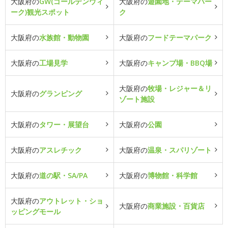
大阪府の
GW(ゴールデンウィ
大阪府の
遊園地・テーマパー
ーク)観光スポット
ク
大阪府の
水族館・動物園
大阪府の
フードテーマパーク
大阪府の
工場見学
大阪府の
キャンプ場・BBQ場
大阪府の
牧場・レジャー＆リ
大阪府の
グランピング
ゾート施設
大阪府の
タワー・展望台
大阪府の
公園
大阪府の
アスレチック
大阪府の
温泉・スパリゾート
大阪府の
道の駅・SA/PA
大阪府の
博物館・科学館
大阪府の
アウトレット・ショ
大阪府の
商業施設・百貨店
ッピングモール