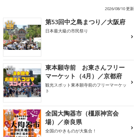
2026/08/10 更新
第53回中之島まつり／大阪府
1
日本最大級の市民祭り
東本願寺前 お東さんフリー
2
マーケット（4月）／京都府
観光スポット東本願寺前のフリーマーケッ
ト
全国大陶器市（橿原神宮会
3
場）／奈良県
全国のやきものが大集合！