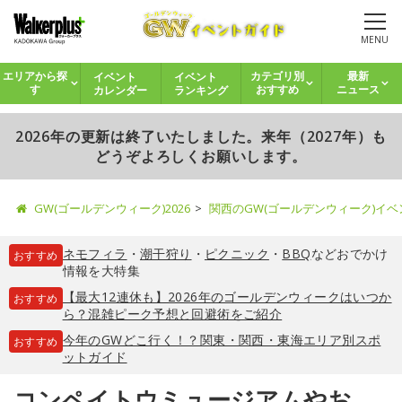
MENU
イベント
イベント
エリアから探
カテゴリ別
最新
カレンダー
ランキング
す
おすすめ
ニュース
2026年の更新は終了いたしました。来年（2027年）も
どうぞよろしくお願いします。
GW(ゴールデンウィーク)2026
関西のGW(ゴールデンウィーク)イ
ネモフィラ
・
潮干狩り
・
ピクニック
・
BBQ
などおでかけ
おすすめ
情報を大特集
【最大12連休も】2026年のゴールデンウィークはいつか
おすすめ
ら？混雑ピーク予想と回避術をご紹介
今年のGWどこ行く！？関東・関西・東海エリア別スポ
おすすめ
ットガイド
コンペイトウミュージアムやお