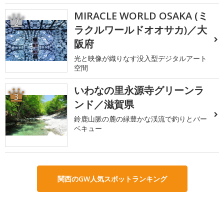
MIRACLE WORLD OSAKA (ミ
2
ラクルワールドオオサカ)／大
阪府
光と映像が織りなす没入型デジタルアート
空間
いわなの里永源寺グリーンラ
3
ンド／滋賀県
鈴鹿山脈の麓の緑豊かな渓流で釣りとバー
ベキュー
関西のGW人気スポットランキング