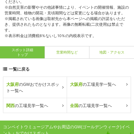
ください。
※自然災害の影響やその他諸事情により、イベントの開催情報、施設の
営業時間、植物の開花・見頃期間などは変更になる場合があります。
※掲載されている画像は取材先から本ページへの掲載の許諾をいただ
き、提供されたものとなります。画像の無断転載(二次使用)は禁止で
す。
※表示料金は消費税8％ないし10％の内税表示です。
スポット詳細
営業時間など
地図・アクセス
トップ
一覧に戻る
大阪府
のGWおでかけスポッ
大阪府
の工場見学一覧へ
ト一覧へ
関西
の工場見学一覧へ
全国
の工場見学一覧へ
コンペイトウミュージアムやお周辺のGW(ゴールデンウィーク)イベ
ント・おでかけスポット