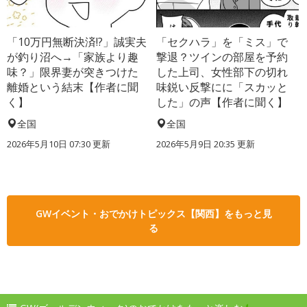
「10万円無断決済!?」誠実夫
「セクハラ」を「ミス」で
が釣り沼へ→「家族より趣
撃退？ツインの部屋を予約
味？」限界妻が突きつけた
した上司、女性部下の切れ
離婚という結末【作者に聞
味鋭い反撃にに「スカッと
く】
した」の声【作者に聞く】
全国
全国
2026年5月10日 07:30 更新
2026年5月9日 20:35 更新
GWイベント・おでかけトピックス【関西】をもっと見
る