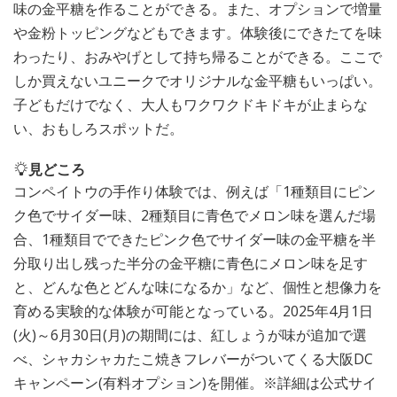
味の金平糖を作ることができる。また、オプションで増量
や金粉トッピングなどもできます。体験後にできたてを味
わったり、おみやげとして持ち帰ることができる。ここで
しか買えないユニークでオリジナルな金平糖もいっぱい。
子どもだけでなく、大人もワクワクドキドキが止まらな
い、おもしろスポットだ。
見どころ
コンペイトウの手作り体験では、例えば「1種類目にピン
ク色でサイダー味、2種類目に青色でメロン味を選んだ場
合、1種類目でできたピンク色でサイダー味の金平糖を半
分取り出し残った半分の金平糖に青色にメロン味を足す
と、どんな色とどんな味になるか」など、個性と想像力を
育める実験的な体験が可能となっている。2025年4月1日
(火)～6月30日(月)の期間には、紅しょうが味が追加で選
べ、シャカシャカたこ焼きフレバーがついてくる大阪DC
キャンペーン(有料オプション)を開催。※詳細は公式サイ