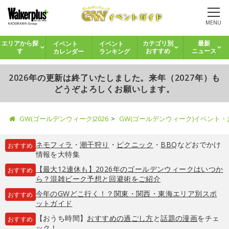
MENU
イベント
イベント
エリアから探
カテゴリ別
最新
カレンダー
ランキング
す
おすすめ
ニュース
2026年の更新は終了いたしました。来年（2027年）も
どうぞよろしくお願いします。
GW(ゴールデンウィーク)2026
GW(ゴールデンウィーク)イベント
ネモフィラ
・
潮干狩り
・
ピクニック
・
BBQ
などおでかけ
おすすめ
情報を大特集
【最大12連休も】2026年のゴールデンウィークはいつか
おすすめ
ら？混雑ピーク予想と回避術をご紹介
今年のGWどこ行く！？関東・関西・東海エリア別スポ
おすすめ
ットガイド
【おうち時間】
おすすめの過ごし方
と
話題の漫画
をチェ
おすすめ
ック！