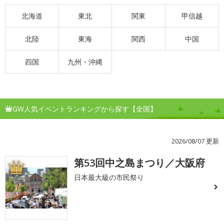
北海道
東北
関東
甲信越
北陸
東海
関西
中国
四国
九州・沖縄
GW人気イベントランキングから探す【全国】
2026/08/07 更新
第53回中之島まつり／大阪府
1
日本最大級の市民祭り