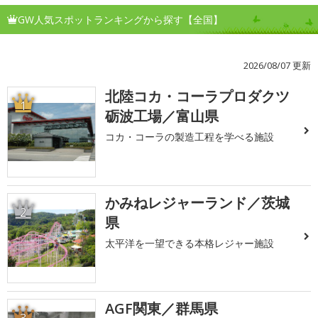
GW人気スポットランキングから探す【全国】
2026/08/07 更新
北陸コカ・コーラプロダクツ
1
砺波工場／富山県
コカ・コーラの製造工程を学べる施設
かみねレジャーランド／茨城
2
県
太平洋を一望できる本格レジャー施設
AGF関東／群馬県