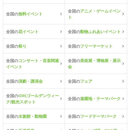
全国の
アニメ・ゲームイベン
全国の
無料イベント
ト
全国の
花イベント
全国の
動物ふれあいイベント
全国の
祭り
全国の
フリーマーケット
全国の
コンサート・音楽関連
全国の
美術展・博物展・展示
イベント
会
全国の
演劇・講演会
全国の
フェア
全国の
GW(ゴールデンウィー
全国の
遊園地・テーマパーク
ク)観光スポット
全国の
水族館・動物園
全国の
フードテーマパーク