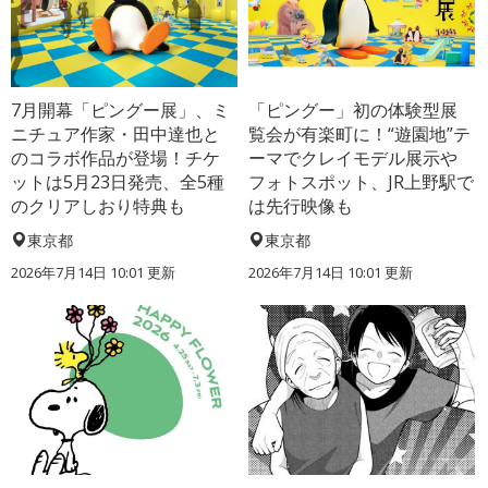
7月開幕「ピングー展」、ミ
「ピングー」初の体験型展
ニチュア作家・田中達也と
覧会が有楽町に！“遊園地”テ
のコラボ作品が登場！チケ
ーマでクレイモデル展示や
ットは5月23日発売、全5種
フォトスポット、JR上野駅で
のクリアしおり特典も
は先行映像も
東京都
東京都
2026年7月14日 10:01 更新
2026年7月14日 10:01 更新