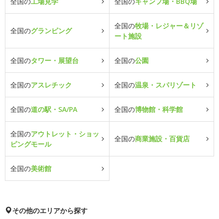
全国の
工場見学
全国の
キャンプ場・BBQ場
全国の
牧場・レジャー＆リゾ
全国の
グランピング
ート施設
全国の
タワー・展望台
全国の
公園
全国の
アスレチック
全国の
温泉・スパリゾート
全国の
道の駅・SA/PA
全国の
博物館・科学館
全国の
アウトレット・ショッ
全国の
商業施設・百貨店
ピングモール
全国の
美術館
その他のエリアから探す