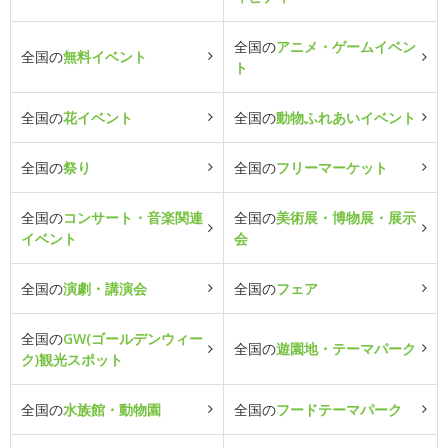
全国の
アニメ・ゲームイベン
全国の
無料イベント
ト
全国の
花イベント
全国の
動物ふれあいイベント
全国の
祭り
全国の
フリーマーケット
全国の
コンサート・音楽関連
全国の
美術展・博物展・展示
イベント
会
全国の
演劇・講演会
全国の
フェア
全国の
GW(ゴールデンウィー
全国の
遊園地・テーマパーク
ク)観光スポット
全国の
水族館・動物園
全国の
フードテーマパーク