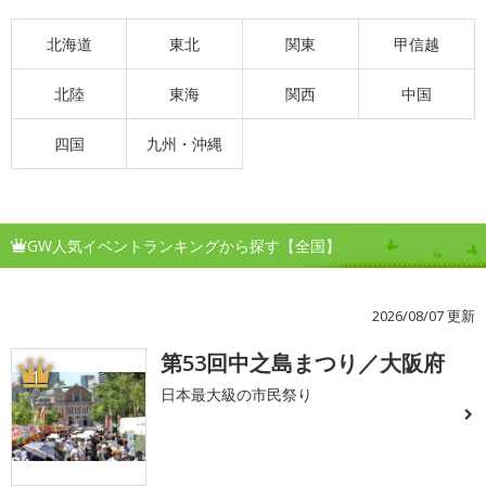
北海道
東北
関東
甲信越
北陸
東海
関西
中国
四国
九州・沖縄
GW人気イベントランキングから探す【全国】
2026/08/07 更新
第53回中之島まつり／大阪府
1
日本最大級の市民祭り