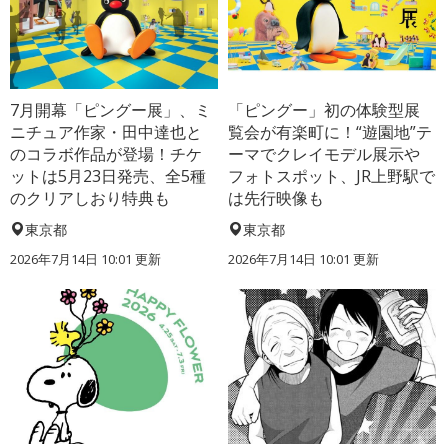
7月開幕「ピングー展」、ミ
「ピングー」初の体験型展
ニチュア作家・田中達也と
覧会が有楽町に！“遊園地”テ
のコラボ作品が登場！チケ
ーマでクレイモデル展示や
ットは5月23日発売、全5種
フォトスポット、JR上野駅で
のクリアしおり特典も
は先行映像も
東京都
東京都
2026年7月14日 10:01 更新
2026年7月14日 10:01 更新