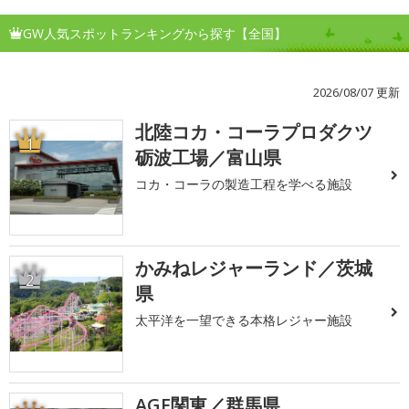
GW人気スポットランキングから探す【全国】
2026/08/07 更新
北陸コカ・コーラプロダクツ
1
砺波工場／富山県
コカ・コーラの製造工程を学べる施設
かみねレジャーランド／茨城
2
県
太平洋を一望できる本格レジャー施設
AGF関東／群馬県