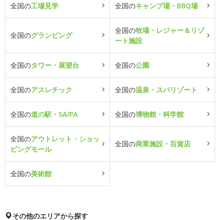
全国の
工場見学
全国の
キャンプ場・BBQ場
全国の
牧場・レジャー＆リゾ
全国の
グランピング
ート施設
全国の
タワー・展望台
全国の
公園
全国の
アスレチック
全国の
温泉・スパリゾート
全国の
道の駅・SA/PA
全国の
博物館・科学館
全国の
アウトレット・ショッ
全国の
商業施設・百貨店
ピングモール
全国の
美術館
その他のエリアから探す