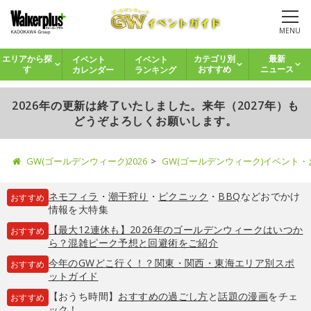
MENU
イベント
イベント
エリアから探
カテゴリ別
最新
カレンダー
ランキング
す
おすすめ
ニュース
2026年の更新は終了いたしました。来年（2027年）も
どうぞよろしくお願いします。
GW(ゴールデンウィーク)2026
GW(ゴールデンウィーク)イベント
ネモフィラ
・
潮干狩り
・
ピクニック
・
BBQ
などおでかけ
おすすめ
情報を大特集
【最大12連休も】2026年のゴールデンウィークはいつか
おすすめ
ら？混雑ピーク予想と回避術をご紹介
今年のGWどこ行く！？関東・関西・東海エリア別スポ
おすすめ
ットガイド
【おうち時間】
おすすめの過ごし方
と
話題の漫画
をチェ
おすすめ
ック！