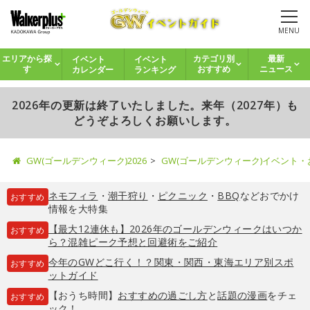
MENU
イベント
イベント
エリアから探
カテゴリ別
最新
カレンダー
ランキング
す
おすすめ
ニュース
2026年の更新は終了いたしました。来年（2027年）も
どうぞよろしくお願いします。
GW(ゴールデンウィーク)2026
GW(ゴールデンウィーク)イベント
ネモフィラ
・
潮干狩り
・
ピクニック
・
BBQ
などおでかけ
おすすめ
情報を大特集
【最大12連休も】2026年のゴールデンウィークはいつか
おすすめ
ら？混雑ピーク予想と回避術をご紹介
今年のGWどこ行く！？関東・関西・東海エリア別スポ
おすすめ
ットガイド
【おうち時間】
おすすめの過ごし方
と
話題の漫画
をチェ
おすすめ
ック！