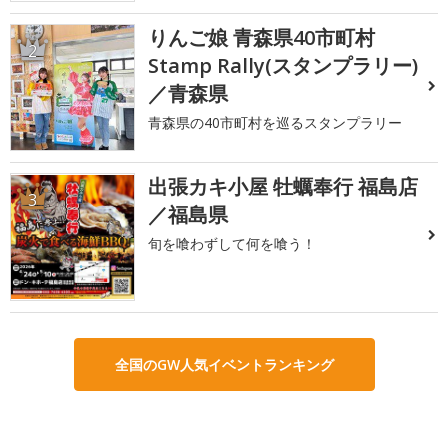
りんご娘 青森県40市町村
2
Stamp Rally(スタンプラリー)
／青森県
青森県の40市町村を巡るスタンプラリー
出張カキ小屋 牡蠣奉行 福島店
3
／福島県
旬を喰わずして何を喰う！
全国のGW人気イベントランキング