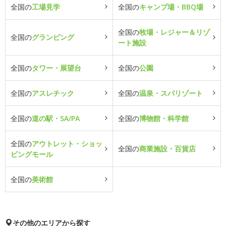
全国の
工場見学
全国の
キャンプ場・BBQ場
全国の
牧場・レジャー＆リゾ
全国の
グランピング
ート施設
全国の
タワー・展望台
全国の
公園
全国の
アスレチック
全国の
温泉・スパリゾート
全国の
道の駅・SA/PA
全国の
博物館・科学館
全国の
アウトレット・ショッ
全国の
商業施設・百貨店
ピングモール
全国の
美術館
その他のエリアから探す