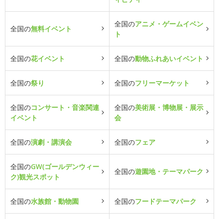
全国の
アニメ・ゲームイベン
全国の
無料イベント
ト
全国の
花イベント
全国の
動物ふれあいイベント
全国の
祭り
全国の
フリーマーケット
全国の
コンサート・音楽関連
全国の
美術展・博物展・展示
イベント
会
全国の
演劇・講演会
全国の
フェア
全国の
GW(ゴールデンウィー
全国の
遊園地・テーマパーク
ク)観光スポット
全国の
水族館・動物園
全国の
フードテーマパーク