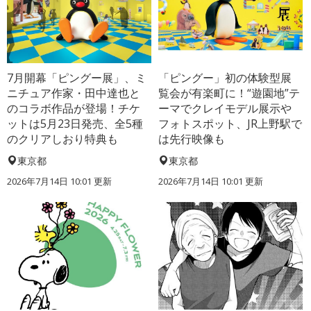
7月開幕「ピングー展」、ミ
「ピングー」初の体験型展
ニチュア作家・田中達也と
覧会が有楽町に！“遊園地”テ
のコラボ作品が登場！チケ
ーマでクレイモデル展示や
ットは5月23日発売、全5種
フォトスポット、JR上野駅で
のクリアしおり特典も
は先行映像も
東京都
東京都
2026年7月14日 10:01 更新
2026年7月14日 10:01 更新