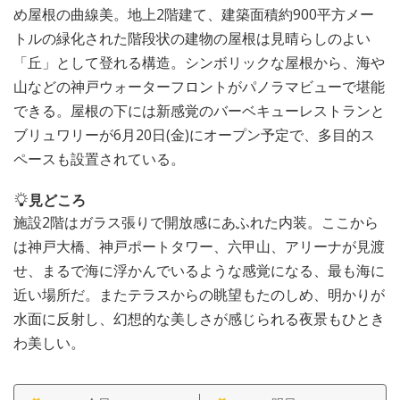
め屋根の曲線美。地上2階建て、建築面積約900平方メー
トルの緑化された階段状の建物の屋根は見晴らしのよい
「丘」として登れる構造。シンボリックな屋根から、海や
山などの神戸ウォーターフロントがパノラマビューで堪能
できる。屋根の下には新感覚のバーベキューレストランと
ブリュワリーが6月20日(金)にオープン予定で、多目的ス
ペースも設置されている。
見どころ
施設2階はガラス張りで開放感にあふれた内装。ここから
は神戸大橋、神戸ポートタワー、六甲山、アリーナが見渡
せ、まるで海に浮かんでいるような感覚になる、最も海に
近い場所だ。またテラスからの眺望もたのしめ、明かりが
水面に反射し、幻想的な美しさが感じられる夜景もひとき
わ美しい。