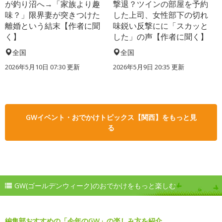
が釣り沼へ→「家族より趣
撃退？ツインの部屋を予約
味？」限界妻が突きつけた
した上司、女性部下の切れ
離婚という結末【作者に聞
味鋭い反撃にに「スカッと
く】
した」の声【作者に聞く】
全国
全国
2026年5月10日 07:30 更新
2026年5月9日 20:35 更新
GWイベント・おでかけトピックス【関西】をもっと見
る
GW(ゴールデンウィーク)のおでかけをもっと楽しむ
編集部おすすめの「今年のGW」の楽しみ方を紹介