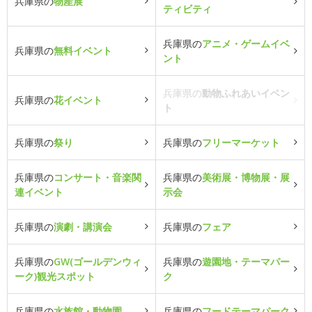
兵庫県の
物産展
ティビティ
兵庫県の
アニメ・ゲームイベ
兵庫県の
無料イベント
ント
兵庫県の
動物ふれあいイベン
兵庫県の
花イベント
ト
兵庫県の
祭り
兵庫県の
フリーマーケット
兵庫県の
コンサート・音楽関
兵庫県の
美術展・博物展・展
連イベント
示会
兵庫県の
演劇・講演会
兵庫県の
フェア
兵庫県の
GW(ゴールデンウィ
兵庫県の
遊園地・テーマパー
ーク)観光スポット
ク
兵庫県の
水族館・動物園
兵庫県の
フードテーマパーク