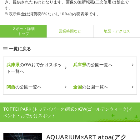
き、提供されたものとなります。画像の無断転載(二次使用)は禁止で
す。
※表示料金は消費税8％ないし10％の内税表示です。
スポット詳細
営業時間など
地図・アクセス
トップ
一覧に戻る
兵庫県
のGWおでかけスポッ
兵庫県
の公園一覧へ
ト一覧へ
関西
の公園一覧へ
全国
の公園一覧へ
TOTTEI PARK (トッテイパーク)周辺のGW(ゴールデンウィーク)イ
ベント・おでかけスポット
AQUARIUM×ART atoa(アク