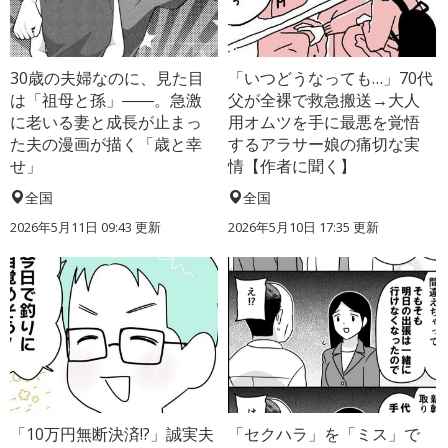
30歳の夫婦なのに、見た目
「いつどうなっても…」70代
は「祖母と孫」――。急激
父が全裸で救急搬送→大人
に老いる妻と成長が止まっ
用オムツを手に最悪を覚悟
た夫の漫画が描く「歳と幸
するアラサー娘の痛切な実
せ」
情【作者に聞く】
全国
全国
2026年5月11日 09:43 更新
2026年5月10日 17:35 更新
「10万円無断決済!?」誠実夫
「セクハラ」を「ミス」で