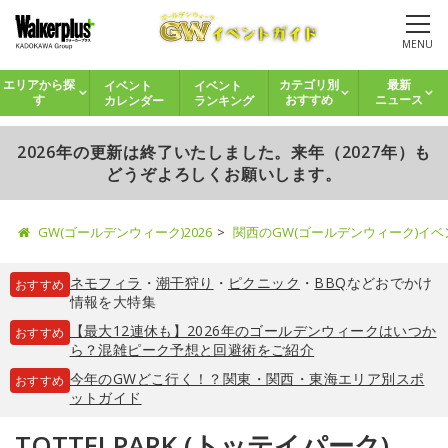
MENU
イベント
イベント
エリアから探
カテゴリ別
最新
カレンダー
ランキング
す
おすすめ
ニュース
2026年の更新は終了いたしました。来年（2027年）も
どうぞよろしくお願いします。
GW(ゴールデンウィーク)2026
関西のGW(ゴールデンウィーク)イ
ネモフィラ
・
潮干狩り
・
ピクニック
・
BBQ
などおでかけ
おすすめ
情報を大特集
【最大12連休も】2026年のゴールデンウィークはいつか
おすすめ
ら？混雑ピーク予想と回避術をご紹介
今年のGWどこ行く！？関東・関西・東海エリア別スポ
おすすめ
ットガイド
TOTTEI PARK (トッテイパーク)