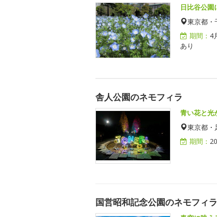
日比谷公園
東京都・
期間：
4
あり
舎人公園のネモフィラ
青い花と光
東京都・
期間：
2
国営昭和記念公園のネモフィ