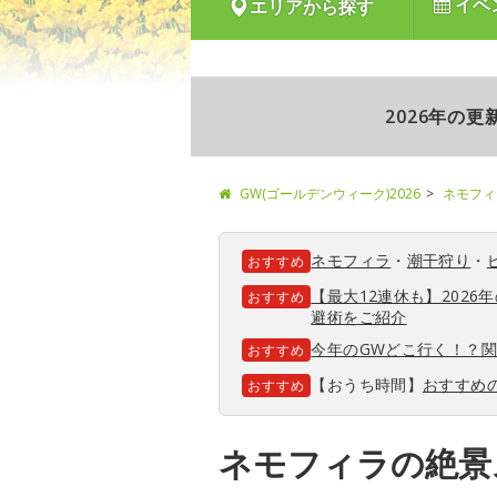
イベ
エリアから探す
2026年の
GW(ゴールデンウィーク)2026
ネモフィ
ネモフィラ
・
潮干狩り
・
おすすめ
【最大12連休も】202
おすすめ
避術をご紹介
今年のGWどこ行く！？
おすすめ
【おうち時間】
おすすめ
おすすめ
ネモフィラの絶景