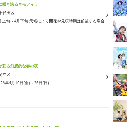
に咲き誇るネモフィラ
千代田区
月上旬～4月下旬 天候により開花や見頃時期は前後する場合
が彩る幻想的な春の夜
足立区
026年4月10日(金)～26日(日)
ラ