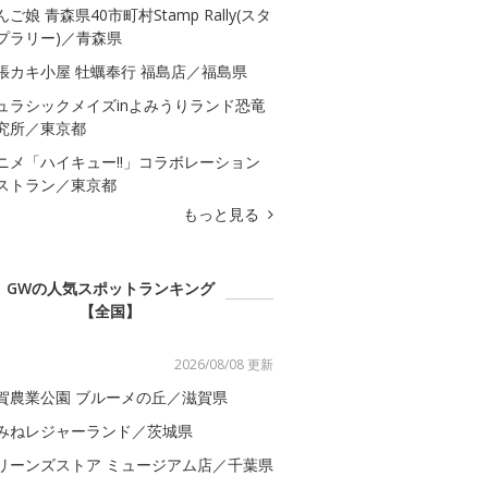
んご娘 青森県40市町村Stamp Rally(スタ
プラリー)／青森県
張カキ小屋 牡蠣奉行 福島店／福島県
ュラシックメイズinよみうりランド恐竜
究所／東京都
ニメ「ハイキュー!!」コラボレーション
ストラン／東京都
もっと見る
GWの人気スポットランキング
【全国】
2026/08/08 更新
賀農業公園 ブルーメの丘／滋賀県
みねレジャーランド／茨城県
リーンズストア ミュージアム店／千葉県