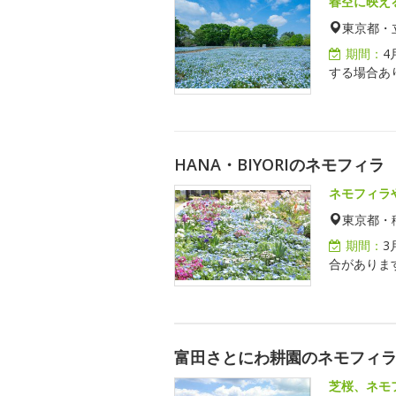
春空に映え
東京都・
期間：
4
する場合あ
HANA・BIYORIのネモフィラ
ネモフィラ
東京都・
期間：
3
合があります)
富田さとにわ耕園のネモフィ
芝桜、ネモ