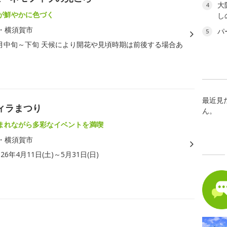
大
4
が鮮やかに色づく
し
・横須賀市
パ
5
月中旬～下旬 天候により開花や見頃時期は前後する場合あ
最近見
ィラまつり
ん。
まれながら多彩なイベントを満喫
・横須賀市
026年4月11日(土)～5月31日(日)