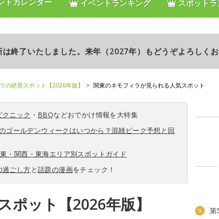
ントカレンダー
イベントランキング
スポットラ
更新は終了いたしました。来年（2027年）もどうぞよろしく
ラの絶景スポット【2026年版】
関東のネモフィラが見られる人気スポット
ピクニック
・
BBQ
などおでかけ情報を大特集
6年のゴールデンウィークはいつから？混雑ピーク予想と回
関東・関西・東海エリア別スポットガイド
の過ごし方
と
話題の漫画
をチェック！
スポット【2026年版】
第
1