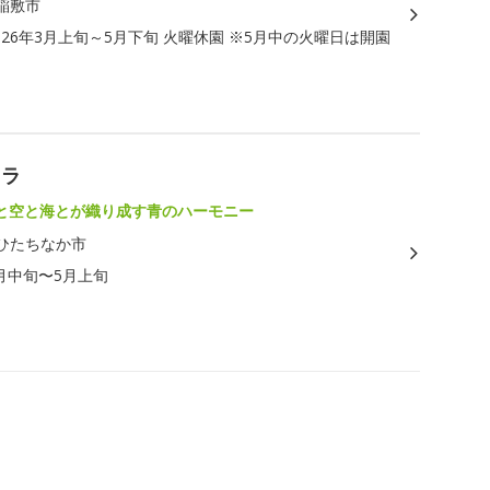
稲敷市
026年3月上旬～5月下旬 火曜休園 ※5月中の火曜日は開園
ィラ
と空と海とが織り成す青のハーモニー
ひたちなか市
月中旬〜5月上旬