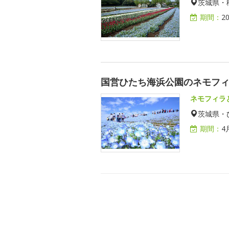
茨城県・
期間：
2
国営ひたち海浜公園のネモフ
ネモフィラ
茨城県・
期間：
4