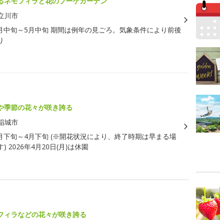
るネモフィラと花のブーケガーデン
立川市
月中旬～5月中旬 期間は例年の見ごろ。気象条件により前後
り
や季節の花々が咲き誇る
稲城市
月下旬～4月下旬 (※開花状況により、終了時期は早まる場
 2026年4月20日(月)は休園
ラ
フィラなどの花々が咲き誇る