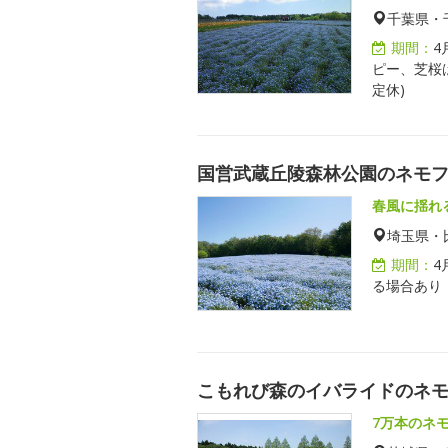
千葉県・
期間：
4
ピー、芝桜
定休)
国営武蔵丘陵森林公園のネモ
春風に揺れ
埼玉県・
期間：
4
る場合あり
こもれび森のイバライドのネ
7万本のネ