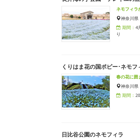
ネモフィラ
神奈川県
期間：
4
り
くりはま花の国ポピー･ネモフ
春の花に囲
神奈川県
期間：
2
日比谷公園のネモフィラ