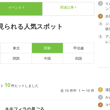
り
2
イベント
関連記事
ン
出
3
ジ
見られる人気スポット
4
研
ア
5
レ
東北
関東
甲信越
関西
中国
四国
10
ット
件ヒットしました
滋
1
全 10 件中 1 〜 10 件
か
2
マ
3
丘 ネモフィラの見ごろ