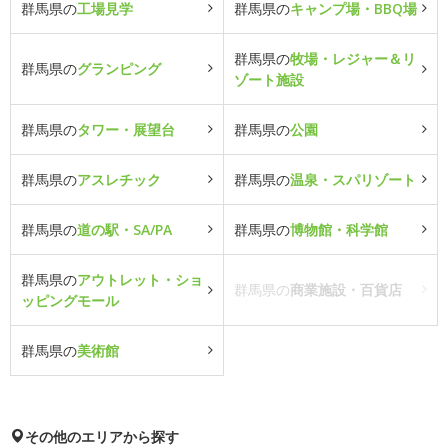
群馬県の
工場見学
群馬県の
キャンプ場・BBQ場
群馬県の
牧場・レジャー＆リ
群馬県の
グランピング
ゾート施設
群馬県の
タワー・展望台
群馬県の
公園
群馬県の
アスレチック
群馬県の
温泉・スパリゾート
群馬県の
道の駅・SA/PA
群馬県の
博物館・科学館
群馬県の
アウトレット・ショ
群馬県の
商業施設・百貨店
ッピングモール
群馬県の
美術館
その他のエリアから探す