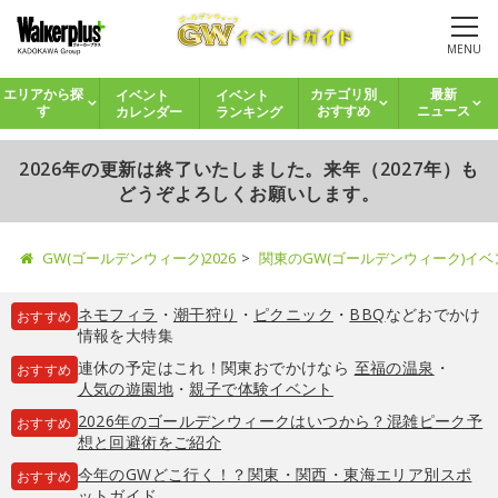
MENU
イベント
イベント
エリアから探
カテゴリ別
最新
カレンダー
ランキング
す
おすすめ
ニュース
2026年の更新は終了いたしました。来年（2027年）も
どうぞよろしくお願いします。
GW(ゴールデンウィーク)2026
関東のGW(ゴールデンウィーク)イ
ネモフィラ
・
潮干狩り
・
ピクニック
・
BBQ
などおでかけ
おすすめ
情報を大特集
連休の予定はこれ！関東おでかけなら
至福の温泉
・
おすすめ
人気の遊園地
・
親子で体験イベント
2026年のゴールデンウィークはいつから？混雑ピーク予
おすすめ
想と回避術をご紹介
今年のGWどこ行く！？関東・関西・東海エリア別スポ
おすすめ
ットガイド