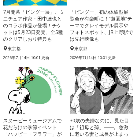
7月開幕「ピングー展」、ミ
「ピングー」初の体験型展
ニチュア作家・田中達也と
覧会が有楽町に！“遊園地”テ
のコラボ作品が登場！チケ
ーマでクレイモデル展示や
ットは5月23日発売、全5種
フォトスポット、JR上野駅で
のクリアしおり特典も
は先行映像も
東京都
東京都
2026年7月14日 10:01 更新
2026年7月14日 10:01 更新
スヌーピーミュージアムで
30歳の夫婦なのに、見た目
花だらけの季節イベント
は「祖母と孫」――。急激
「ハッピー・フラワー」が
に老いる妻と成長が止まっ