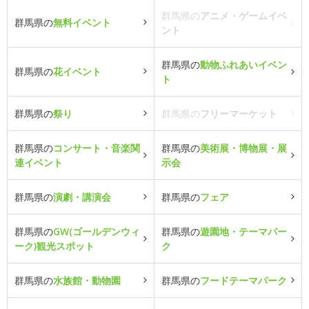
群馬県の
アニメ・ゲームイベ
群馬県の
無料イベント
ント
群馬県の
動物ふれあいイベン
群馬県の
花イベント
ト
群馬県の
祭り
群馬県の
フリーマーケット
群馬県の
コンサート・音楽関
群馬県の
美術展・博物展・展
連イベント
示会
群馬県の
演劇・講演会
群馬県の
フェア
群馬県の
GW(ゴールデンウィ
群馬県の
遊園地・テーマパー
ーク)観光スポット
ク
群馬県の
水族館・動物園
群馬県の
フードテーマパーク