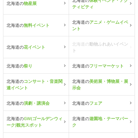
北海道の
体験イベント・アク
北海道の
物産展
ティビティ
北海道の
アニメ・ゲームイベ
北海道の
無料イベント
ント
北海道の
動物ふれあいイベン
北海道の
花イベント
ト
北海道の
祭り
北海道の
フリーマーケット
北海道の
コンサート・音楽関
北海道の
美術展・博物展・展
連イベント
示会
北海道の
演劇・講演会
北海道の
フェア
北海道の
GW(ゴールデンウィ
北海道の
遊園地・テーマパー
ーク)観光スポット
ク