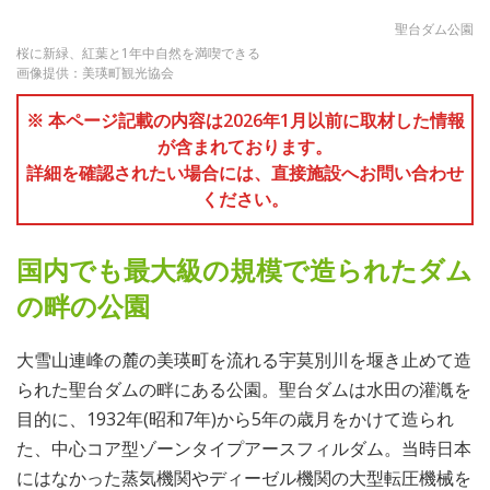
聖台ダム公園
桜に新緑、紅葉と1年中自然を満喫できる
画像提供：美瑛町観光協会
※ 本ページ記載の内容は2026年1月以前に取材した情報
が含まれております。
詳細を確認されたい場合には、直接施設へお問い合わせ
ください。
国内でも最大級の規模で造られたダム
の畔の公園
大雪山連峰の麓の美瑛町を流れる宇莫別川を堰き止めて造
られた聖台ダムの畔にある公園。聖台ダムは水田の灌漑を
目的に、1932年(昭和7年)から5年の歳月をかけて造られ
た、中心コア型ゾーンタイプアースフィルダム。当時日本
にはなかった蒸気機関やディーゼル機関の大型転圧機械を