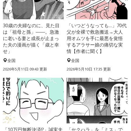
30歳の夫婦なのに、見た目
「いつどうなっても…」70代
は「祖母と孫」――。急激
父が全裸で救急搬送→大人
に老いる妻と成長が止まっ
用オムツを手に最悪を覚悟
た夫の漫画が描く「歳と幸
するアラサー娘の痛切な実
せ」
情【作者に聞く】
全国
全国
2026年5月11日 09:43 更新
2026年5月10日 17:35 更新
「10万円無断決済!?」誠実夫
「セクハラ」を「ミス」で