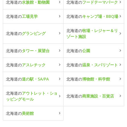
北海道の
水族館・動物園
北海道の
フードテーマパーク
北海道の
工場見学
北海道の
キャンプ場・BBQ場
北海道の
牧場・レジャー＆リ
北海道の
グランピング
ゾート施設
北海道の
タワー・展望台
北海道の
公園
北海道の
アスレチック
北海道の
温泉・スパリゾート
北海道の
道の駅・SA/PA
北海道の
博物館・科学館
北海道の
アウトレット・ショ
北海道の
商業施設・百貨店
ッピングモール
北海道の
美術館