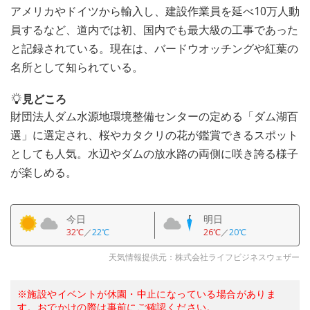
アメリカやドイツから輸入し、建設作業員を延べ10万人動
員するなど、道内では初、国内でも最大級の工事であった
と記録されている。現在は、バードウオッチングや紅葉の
名所として知られている。
見どころ
財団法人ダム水源地環境整備センターの定める「ダム湖百
選」に選定され、桜やカタクリの花が鑑賞できるスポット
としても人気。水辺やダムの放水路の両側に咲き誇る様子
が楽しめる。
今日
明日
32℃
／
22℃
26℃
／
20℃
天気情報提供元：株式会社ライフビジネスウェザー
※施設やイベントが休園・中止になっている場合がありま
す。おでかけの際は事前にご確認ください。