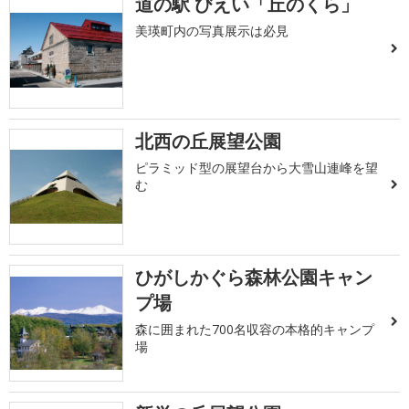
道の駅 びえい「丘のくら」
美瑛町内の写真展示は必見
北西の丘展望公園
ピラミッド型の展望台から大雪山連峰を望
む
ひがしかぐら森林公園キャン
プ場
森に囲まれた700名収容の本格的キャンプ
場