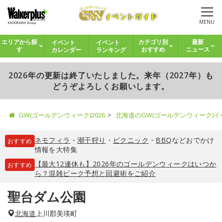
MENU
イベント
イベント
エリアから探
カテゴリ別
最新
カレンダー
ランキング
す
おすすめ
ニュース
2026年の更新は終了いたしました。来年（2027年）も
どうぞよろしくお願いします。
GW(ゴールデンウィーク)2026
北海道のGW(ゴールデンウィーク)
ネモフィラ
・
潮干狩り
・
ピクニック
・
BBQ
などおでかけ
おすすめ
情報を大特集
【最大12連休も】2026年のゴールデンウィークはいつか
おすすめ
ら？混雑ピーク予想と回避術をご紹介
聖台ダム公園
北海道
上川郡美瑛町