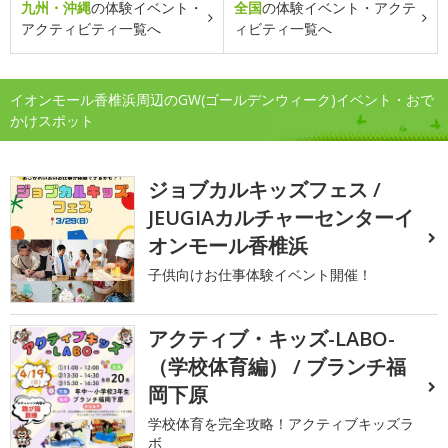
九州・沖縄
の体験イベント・
全国
の体験イベント・アクテ
アクティビティ一覧へ
ィビティ一覧へ
イオンモール香椎浜周辺のGW(ゴールデンウィーク)イベント・おで
かけスポット
ジョブカルキッズフェス /
JEUGIAカルチャーセンターイ
オンモール香椎浜
子供向けお仕事体験イベント開催！
アクティブ・キッズ-LABO-
（学校体育編） / ブランチ福
岡下原
学校体育を完全攻略！アクティブキッズラ
ボ