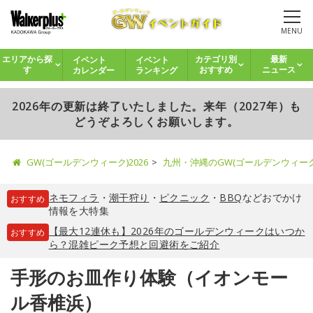
MENU
イベント
イベント
エリアから探
カテゴリ別
最新
カレンダー
ランキング
す
おすすめ
ニュース
2026年の更新は終了いたしました。来年（2027年）も
どうぞよろしくお願いします。
GW(ゴールデンウィーク)2026
九州・沖縄のGW(ゴールデンウィー
ネモフィラ
・
潮干狩り
・
ピクニック
・
BBQ
などおでかけ
おすすめ
情報を大特集
【最大12連休も】2026年のゴールデンウィークはいつか
おすすめ
ら？混雑ピーク予想と回避術をご紹介
手形のお皿作り体験（イオンモー
ル香椎浜）