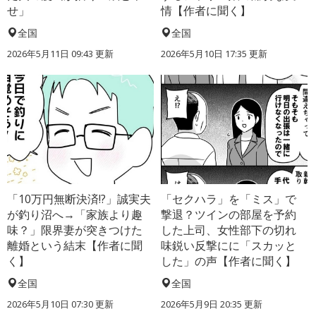
せ」
情【作者に聞く】
全国
全国
2026年5月11日 09:43 更新
2026年5月10日 17:35 更新
「10万円無断決済!?」誠実夫
「セクハラ」を「ミス」で
が釣り沼へ→「家族より趣
撃退？ツインの部屋を予約
味？」限界妻が突きつけた
した上司、女性部下の切れ
離婚という結末【作者に聞
味鋭い反撃にに「スカッと
く】
した」の声【作者に聞く】
全国
全国
2026年5月10日 07:30 更新
2026年5月9日 20:35 更新