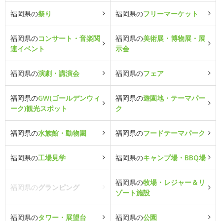
福岡県の
祭り
福岡県の
フリーマーケット
福岡県の
コンサート・音楽関
福岡県の
美術展・博物展・展
連イベント
示会
福岡県の
演劇・講演会
福岡県の
フェア
福岡県の
GW(ゴールデンウィ
福岡県の
遊園地・テーマパー
ーク)観光スポット
ク
福岡県の
水族館・動物園
福岡県の
フードテーマパーク
福岡県の
工場見学
福岡県の
キャンプ場・BBQ場
福岡県の
牧場・レジャー＆リ
福岡県の
グランピング
ゾート施設
福岡県の
タワー・展望台
福岡県の
公園