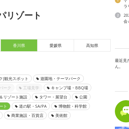
ヤ
1
ラ
パリゾート
2
2
会
香川県
愛媛県
高知県
最近見
ん。
ク)観光スポット
遊園地・テーマパーク
パーク
工場見学
キャンプ場・BBQ場
＆リゾート施設
タワー・展望台
公園
ート
道の駅・SA/PA
博物館・科学館
商業施設・百貨店
美術館