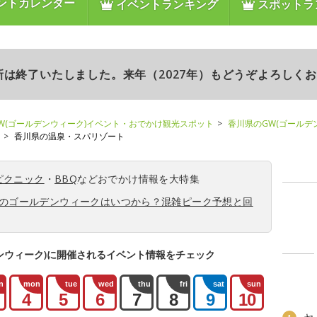
ントカレンダー
イベントランキング
スポットラ
更新は終了いたしました。来年（2027年）もどうぞよろしく
W(ゴールデンウィーク)イベント・おでかけ観光スポット
香川県のGW(ゴールデ
香川県の温泉・スパリゾート
ピクニック
・
BBQ
などおでかけ情報を大特集
6年のゴールデンウィークはいつから？混雑ピーク予想と回
ンウィーク)に開催されるイベント情報をチェック
n
mon
tue
wed
thu
fri
sat
sun
4
5
6
7
8
9
10