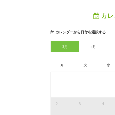
カレ
カレンダーから日付を選択する
3月
4月
月
火
水
2
3
4