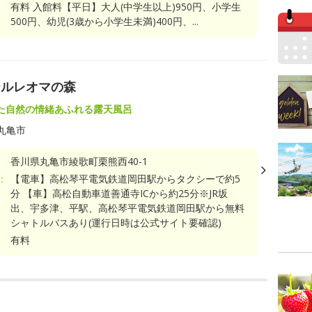
有料 入館料【平日】大人(中学生以上)950円、小学生
500円、幼児(3歳から小学生未満)400円、...
テルレオマの森
た自然の情緒あふれる露天風呂
丸亀市
香川県丸亀市綾歌町栗熊西40-1
：
【電車】高松琴平電気鉄道岡田駅からタクシーで約5
分 【車】高松自動車道善通寺ICから約25分※JR坂
出、宇多津、平駅、高松琴平電気鉄道岡田駅から無料
シャトルバスあり(運行日時は公式サイト要確認)
有料