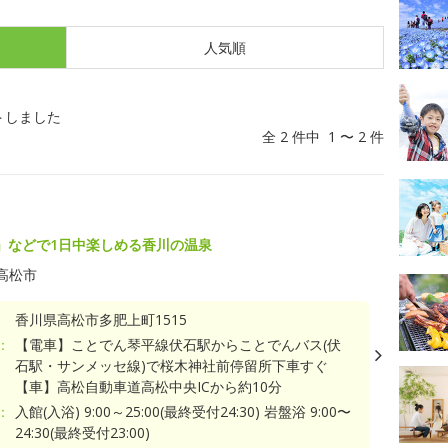
人気順
トしました
全 2 件中 1 〜 2 件
」などで1日中楽しめる香川の温泉
高松市
香川県高松市多肥上町1515
：
【電車】ことでん琴平線伏石駅からことでんバス(伏
石駅・サンメッセ線)で桜木神社前停留所下車すぐ
【車】高松自動車道高松中央ICから約10分
：
入館(入浴) 9:00～25:00(最終受付24:30) 岩盤浴 9:00〜
24:30(最終受付23:00)