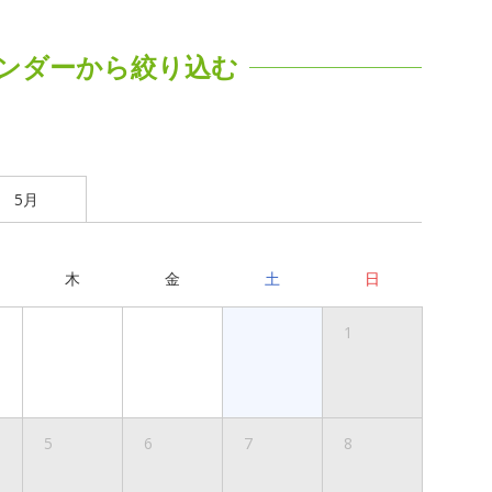
ンダーから絞り込む
5月
木
金
土
日
1
5
6
7
8