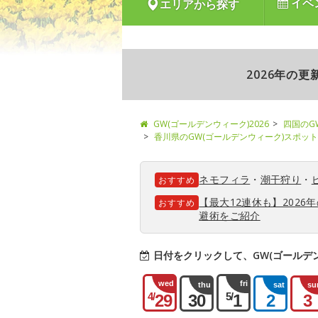
イベ
エリアから探す
2026年の
GW(ゴールデンウィーク)2026
四国のG
香川県のGW(ゴールデンウィーク)スポット
ネモフィラ
・
潮干狩り
・
おすすめ
【最大12連休も】202
おすすめ
避術をご紹介
日付をクリックして、GW(ゴールデ
wed
fri
thu
sat
su
4/
5/
29
30
1
2
3