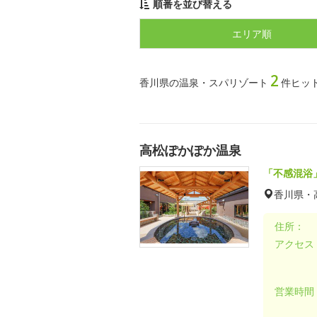
順番を並び替える
エリア順
2
香川県の温泉・スパリゾート
件ヒッ
高松ぽかぽか温泉
「不感混浴
香川県・
住所：
アクセス
営業時間