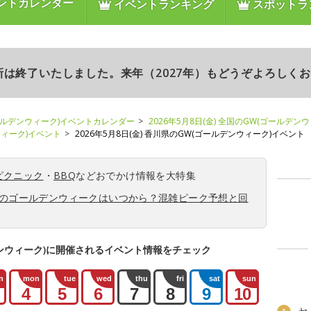
ントカレンダー
イベントランキング
スポットラ
更新は終了いたしました。来年（2027年）もどうぞよろしく
ールデンウィーク)イベントカレンダー
2026年5月8日(金) 全国のGW(ゴールデン
ンウィーク)イベント
2026年5月8日(金) 香川県のGW(ゴールデンウィーク)イベント
ピクニック
・
BBQ
などおでかけ情報を大特集
6年のゴールデンウィークはいつから？混雑ピーク予想と回
ンウィーク)に開催されるイベント情報をチェック
n
mon
tue
wed
thu
fri
sat
sun
4
5
6
7
8
9
10