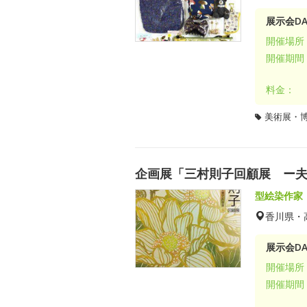
展示会DA
開催場所
開催期間
料金：
美術展・
企画展「三村則子回顧展 ー
型絵染作家
香川県・
展示会DA
開催場所
開催期間