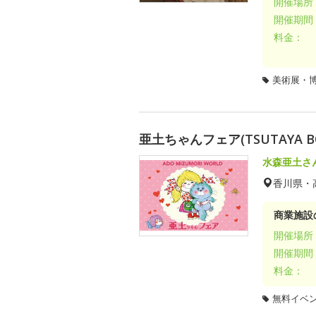
開催場所
開催期間
料金：
美術展・
亜土ちゃんフェア(TSUTAYA BOO
水森亜土さ
香川県・
商業施設
開催場所
開催期間
料金：
無料イベ