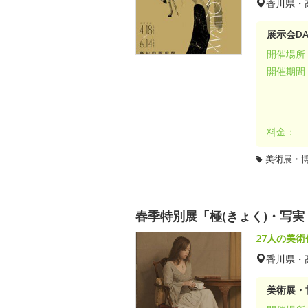
香川県・
展示会DA
開催場所
開催期間
料金：
美術展・
春季特別展「極(きょく)・写
27人の美
香川県・
美術展・