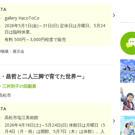
TA
：
gallery HacoToCo
：
2026年5月1日(金)～31日(日) 定休日は月曜日。5月24
日は臨時休業。
有料 500円～3,000円程度で販売
博物展・展示会
夫・昌哲と二人三脚で育てた世界ー」
・三村則子の回顧展
高松市
TA
：
高松市塩江美術館
：
2026年4月18日(土)～5月24日(日) 休館日は月曜日（5
月4日（月・祝）は開館、5月7日（木）は休館）。入