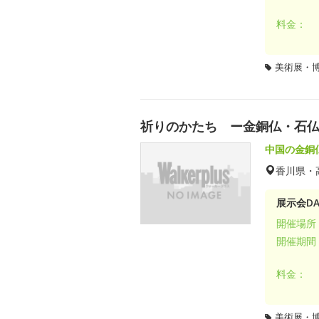
料金：
美術展・
祈りのかたち ー金銅仏・石
中国の金銅
香川県・
展示会DA
開催場所
開催期間
料金：
美術展・