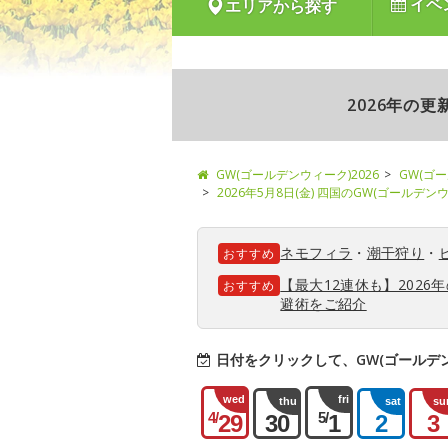
イベ
エリアから探す
2026年の
GW(ゴールデンウィーク)2026
GW(ゴ
2026年5月8日(金) 四国のGW(ゴールデ
ネモフィラ
・
潮干狩り
・
おすすめ
【最大12連休も】202
おすすめ
避術をご紹介
日付をクリックして、GW(ゴールデ
wed
fri
thu
sat
su
4/
5/
29
30
1
2
3