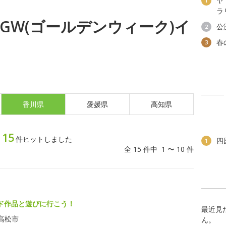
ヤ
1
ラ
金) GW(ゴールデンウィーク)イ
公
2
春
3
香川県
愛媛県
高知県
15
ト
件ヒットしました
四
1
全 15 件中 1 〜 10 件
ド作品と遊びに行こう！
最近見
高松市
ん。