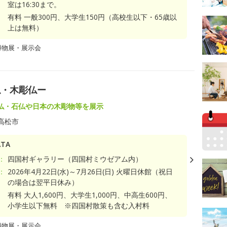
室は16:30まで。
有料 一般300円、大学生150円（高校生以下・65歳以
上は無料）
博物展・展示会
仏・木彫仏ー
仏・石仏や日本の木彫物等を展示
高松市
TA
：
四国村ギャラリー（四国村ミウゼアム内）
：
2026年4月22日(水)～7月26日(日) 火曜日休館（祝日
の場合は翌平日休み）
有料 大人1,600円、大学生1,000円、中高生600円、
小学生以下無料 ※四国村散策も含む入村料
博物展・展示会