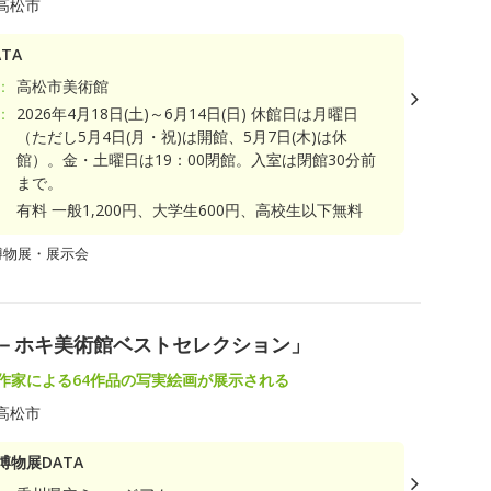
高松市
TA
：
高松市美術館
：
2026年4月18日(土)～6月14日(日) 休館日は月曜日
（ただし5月4日(月・祝)は開館、5月7日(木)は休
館）。金・土曜日は19：00閉館。入室は閉館30分前
まで。
有料 一般1,200円、大学生600円、高校生以下無料
博物展・展示会
実－ホキ美術館ベストセレクション」
術作家による64作品の写実絵画が展示される
高松市
博物展DATA