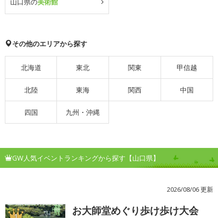
山口県の
美術館
その他のエリアから探す
北海道
東北
関東
甲信越
北陸
東海
関西
中国
四国
九州・沖縄
GW人気イベントランキングから探す【山口県】
2026/08/06 更新
お大師堂めぐり歩け歩け大会
1