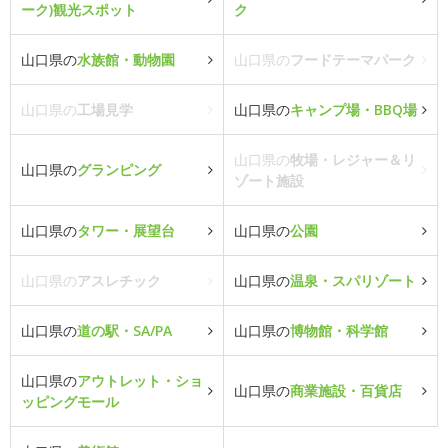
ーク)観光スポット
ク
山口県の
水族館・動物園
山口県の
フードテーマパーク
山口県の
工場見学
山口県の
キャンプ場・BBQ場
山口県の
牧場・レジャー＆リ
山口県の
グランピング
ゾート施設
山口県の
タワー・展望台
山口県の
公園
山口県の
アスレチック
山口県の
温泉・スパリゾート
山口県の
道の駅・SA/PA
山口県の
博物館・科学館
山口県の
アウトレット・ショ
山口県の
商業施設・百貨店
ッピングモール