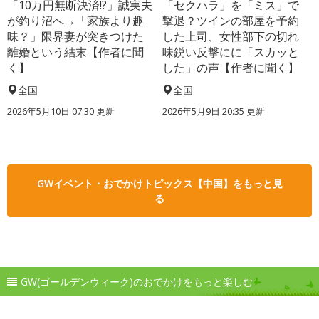
「10万円無断決済!?」誠実夫
「セクハラ」を「ミス」で
が釣り沼へ→「家族より趣
撃退？ツインの部屋を予約
味？」限界妻が突きつけた
した上司、女性部下の切れ
離婚という結末【作者に聞
味鋭い反撃にに「スカッと
く】
した」の声【作者に聞く】
全国
全国
2026年5月10日 07:30 更新
2026年5月9日 20:35 更新
GWイベント・おでかけトピックス【中国】をもっと見
る
GW(ゴールデンウィーク)のおでかけをもっと楽しむ