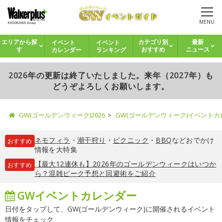
MENU
イベント
イベント
エリアから探
カテゴリ別
最新
カレンダー
ランキング
す
おすすめ
ニュース
2026年の更新は終了いたしました。来年（2027年）も
どうぞよろしくお願いします。
GW(ゴールデンウィーク)2026
GW(ゴールデンウィーク)イベント
ネモフィラ
・
潮干狩り
・
ピクニック
・
BBQ
などおでかけ
おすすめ
情報を大特集
【最大12連休も】2026年のゴールデンウィークはいつか
おすすめ
ら？混雑ピーク予想と回避術をご紹介
GWイベントカレンダー
日付をタップして、GW(ゴールデンウィーク)に開催されるイベント
情報をチェック