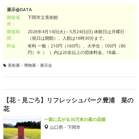
展示会DATA
開催場
下関市立美術館
所：
開催期
2026年4月14日(火)～5月24日(日) 休館日は月曜日
間：
（祝日は開館）。入館は16時30分まで。
料金:
有料 一般：210円（160円）、大学生：100円（80
円）※（ ）内は20名以上の団体料金。18歳...
美術展・博物展・展示会
【花・見ごろ】リフレッシュパーク豊浦 菜の
花
一面に広がる30万本の菜の花畑
山口県・下関市