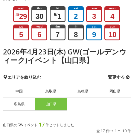
wed
thu
fri
sat
sun
mon
4/
29
30
5/
1
2
3
4
tue
wed
thu
fri
sat
sun
5
6
7
8
9
10
2026年4月23日(木) GW(ゴールデンウ
ィーク)イベント【山口県】
エリアを絞り込む
変更する
中国
鳥取県
島根県
岡山県
広島県
山口県
17
山口県のGWイベント
件ヒットしました
全 17 件中 1 〜 10 件