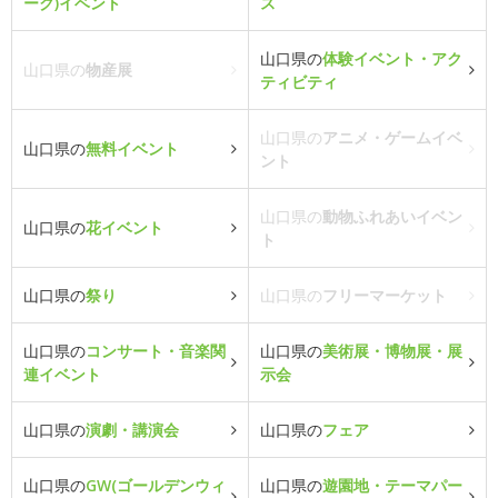
ーク)イベント
ス
山口県の
体験イベント・アク
山口県の
物産展
ティビティ
山口県の
アニメ・ゲームイベ
山口県の
無料イベント
ント
山口県の
動物ふれあいイベン
山口県の
花イベント
ト
山口県の
祭り
山口県の
フリーマーケット
山口県の
コンサート・音楽関
山口県の
美術展・博物展・展
連イベント
示会
山口県の
演劇・講演会
山口県の
フェア
山口県の
GW(ゴールデンウィ
山口県の
遊園地・テーマパー