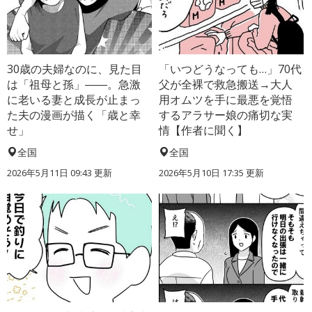
30歳の夫婦なのに、見た目
「いつどうなっても…」70代
は「祖母と孫」――。急激
父が全裸で救急搬送→大人
に老いる妻と成長が止まっ
用オムツを手に最悪を覚悟
た夫の漫画が描く「歳と幸
するアラサー娘の痛切な実
せ」
情【作者に聞く】
全国
全国
2026年5月11日 09:43 更新
2026年5月10日 17:35 更新