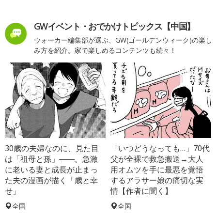
GWイベント・おでかけトピックス【中国】
ウォーカー編集部が選ぶ、GW(ゴールデンウィーク)の楽し
み方を紹介。家で楽しめるコンテンツも続々！
30歳の夫婦なのに、見た目
「いつどうなっても…」70代
は「祖母と孫」――。急激
父が全裸で救急搬送→大人
に老いる妻と成長が止まっ
用オムツを手に最悪を覚悟
た夫の漫画が描く「歳と幸
するアラサー娘の痛切な実
せ」
情【作者に聞く】
全国
全国