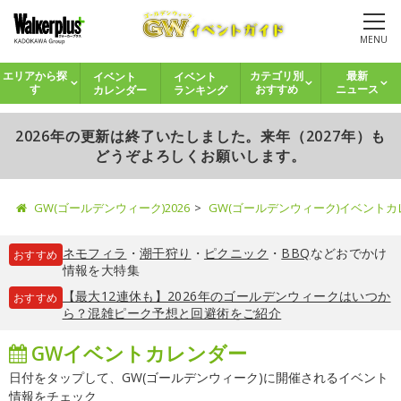
MENU
イベント
イベント
エリアから探
カテゴリ別
最新
カレンダー
ランキング
す
おすすめ
ニュース
2026年の更新は終了いたしました。来年（2027年）も
どうぞよろしくお願いします。
GW(ゴールデンウィーク)2026
GW(ゴールデンウィーク)イベント
ネモフィラ
・
潮干狩り
・
ピクニック
・
BBQ
などおでかけ
おすすめ
情報を大特集
【最大12連休も】2026年のゴールデンウィークはいつか
おすすめ
ら？混雑ピーク予想と回避術をご紹介
GWイベントカレンダー
日付をタップして、GW(ゴールデンウィーク)に開催されるイベント
情報をチェック