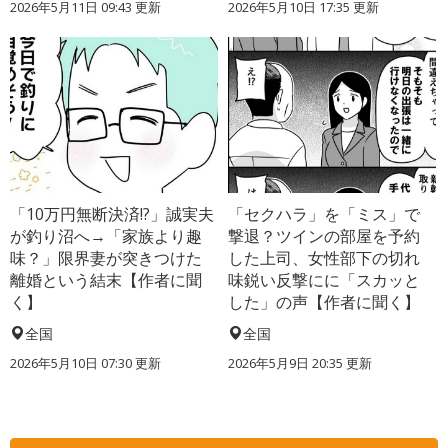
2026年5月11日 09:43 更新
2026年5月10日 17:35 更新
「10万円無断決済!?」誠実夫
「セクハラ」を「ミス」で
が釣り沼へ→「家族より趣
撃退？ツインの部屋を予約
味？」限界妻が突きつけた
した上司、女性部下の切れ
離婚という結末【作者に聞
味鋭い反撃にに「スカッと
く】
した」の声【作者に聞く】
全国
全国
2026年5月10日 07:30 更新
2026年5月9日 20:35 更新