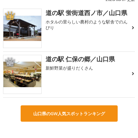
道の駅 蛍街道西ノ市／山口県
1
ホタルの里らしい農村のような駅舎でのん
びり
道の駅 仁保の郷／山口県
2
新鮮野菜が盛りだくさん
山口県のGW人気スポットランキング