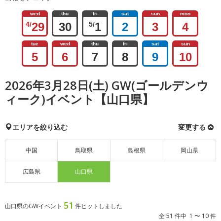
wed
thu
fri
sat
sun
mon
4/
29
30
5/
1
2
3
4
tue
wed
thu
fri
sat
sun
5
6
7
8
9
10
2026年3月28日(土) GW(ゴールデンウ
ィーク)イベント【山口県】
エリアを絞り込む
変更する
中国
鳥取県
島根県
岡山県
広島県
山口県
51
山口県のGWイベント
件ヒットしました
全 51 件中 1 〜 10 件