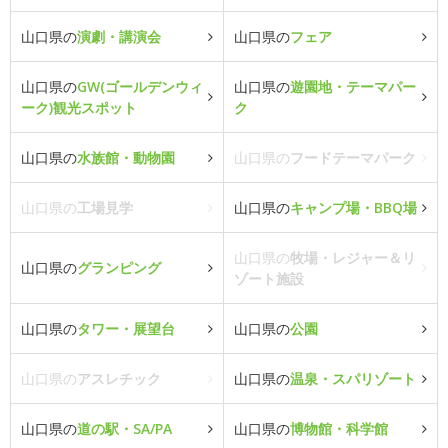
山口県の
演劇・講演会
山口県の
フェア
山口県の
GW(ゴールデンウィ
山口県の
遊園地・テーマパー
ーク)観光スポット
ク
山口県の
水族館・動物園
山口県の
フードテーマパーク
山口県の
工場見学
山口県の
キャンプ場・BBQ場
山口県の
牧場・レジャー＆リ
山口県の
グランピング
ゾート施設
山口県の
タワー・展望台
山口県の
公園
山口県の
アスレチック
山口県の
温泉・スパリゾート
山口県の
道の駅・SA/PA
山口県の
博物館・科学館