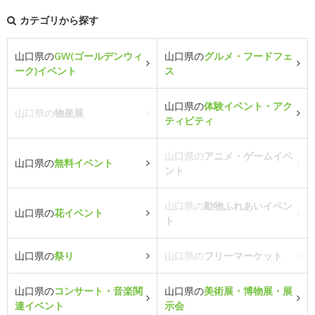
カテゴリから探す
山口県の
GW(ゴールデンウィ
山口県の
グルメ・フードフェ
ーク)イベント
ス
山口県の
体験イベント・アク
山口県の
物産展
ティビティ
山口県の
アニメ・ゲームイベ
山口県の
無料イベント
ント
山口県の
動物ふれあいイベン
山口県の
花イベント
ト
山口県の
祭り
山口県の
フリーマーケット
山口県の
コンサート・音楽関
山口県の
美術展・博物展・展
連イベント
示会