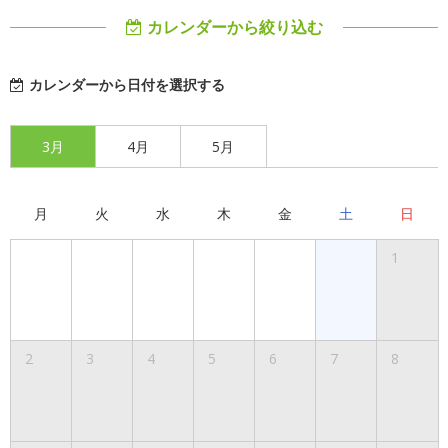
カレンダーから絞り込む
カレンダーから日付を選択する
3月
4月
5月
月
火
水
木
金
土
日
1
2
3
4
5
6
7
8