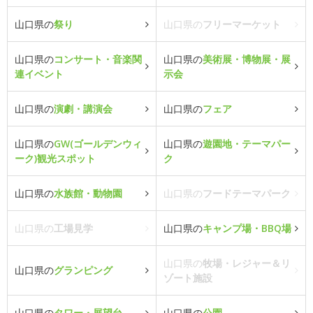
山口県の
祭り
山口県の
フリーマーケット
山口県の
コンサート・音楽関
山口県の
美術展・博物展・展
連イベント
示会
山口県の
演劇・講演会
山口県の
フェア
山口県の
GW(ゴールデンウィ
山口県の
遊園地・テーマパー
ーク)観光スポット
ク
山口県の
水族館・動物園
山口県の
フードテーマパーク
山口県の
工場見学
山口県の
キャンプ場・BBQ場
山口県の
牧場・レジャー＆リ
山口県の
グランピング
ゾート施設
山口県の
タワー・展望台
山口県の
公園