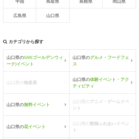
中国
鳥取県
島根県
岡山県
広島県
山口県
カテゴリから探す
山口県の
GW(ゴールデンウィ
山口県の
グルメ・フードフェ
ーク)イベント
ス
山口県の
体験イベント・アク
山口県の
物産展
ティビティ
山口県の
アニメ・ゲームイベ
山口県の
無料イベント
ント
山口県の
動物ふれあいイベン
山口県の
花イベント
ト