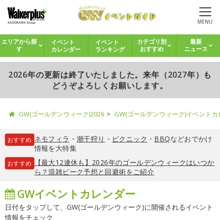
MENU
イベント
イベント
エリアから探
カテゴリ別
最新
カレンダー
ランキング
す
おすすめ
ニュース
2026年の更新は終了いたしました。来年（2027年）も
どうぞよろしくお願いします。
GW(ゴールデンウィーク)2026
GW(ゴールデンウィーク)イベント
ネモフィラ
・
潮干狩り
・
ピクニック
・
BBQ
などおでかけ
おすすめ
情報を大特集
【最大12連休も】2026年のゴールデンウィークはいつか
おすすめ
ら？混雑ピーク予想と回避術をご紹介
GWイベントカレンダー
日付をタップして、GW(ゴールデンウィーク)に開催されるイベント
情報をチェック