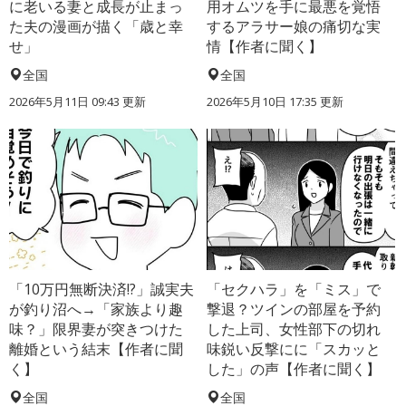
に老いる妻と成長が止まっ
用オムツを手に最悪を覚悟
た夫の漫画が描く「歳と幸
するアラサー娘の痛切な実
せ」
情【作者に聞く】
全国
全国
2026年5月11日 09:43 更新
2026年5月10日 17:35 更新
「10万円無断決済!?」誠実夫
「セクハラ」を「ミス」で
が釣り沼へ→「家族より趣
撃退？ツインの部屋を予約
味？」限界妻が突きつけた
した上司、女性部下の切れ
離婚という結末【作者に聞
味鋭い反撃にに「スカッと
く】
した」の声【作者に聞く】
全国
全国