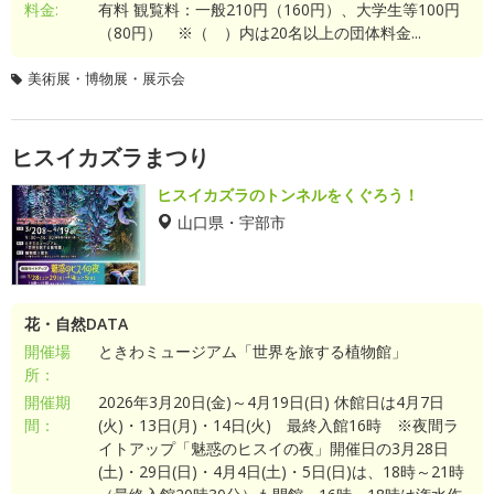
料金:
有料 観覧料：一般210円（160円）、大学生等100円
（80円） ※（ ）内は20名以上の団体料金...
美術展・博物展・展示会
ヒスイカズラまつり
ヒスイカズラのトンネルをくぐろう！
山口県・宇部市
花・自然DATA
開催場
ときわミュージアム「世界を旅する植物館」
所：
開催期
2026年3月20日(金)～4月19日(日) 休館日は4月7日
間：
(火)・13日(月)・14日(火) 最終入館16時 ※夜間ラ
イトアップ「魅惑のヒスイの夜」開催日の3月28日
(土)・29日(日)・4月4日(土)・5日(日)は、18時～21時