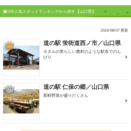
GW人気スポットランキングから探す【山口県】
2026/08/07 更新
道の駅 蛍街道西ノ市／山口県
1
ホタルの里らしい農村のような駅舎でのん
びり
道の駅 仁保の郷／山口県
2
新鮮野菜が盛りだくさん