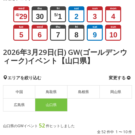
wed
thu
fri
sat
sun
mon
4/
29
30
5/
1
2
3
4
tue
wed
thu
fri
sat
sun
5
6
7
8
9
10
2026年3月29日(日) GW(ゴールデンウ
ィーク)イベント【山口県】
エリアを絞り込む
変更する
中国
鳥取県
島根県
岡山県
広島県
山口県
52
山口県のGWイベント
件ヒットしました
全 52 件中 1 〜 10 件