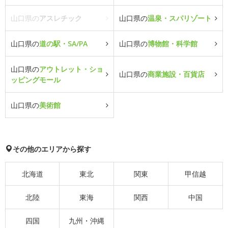
山口県の
アスレチック
山口県の
温泉・スパリゾート
山口県の
道の駅・SA/PA
山口県の
博物館・科学館
山口県の
アウトレット・ショ
山口県の
商業施設・百貨店
ッピングモール
山口県の
美術館
その他のエリアから探す
北海道
東北
関東
甲信越
北陸
東海
関西
中国
四国
九州・沖縄