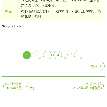
（最終入館20時30分）も開館。16時～18時は潅水作
業等のため、入館不可。
料金:
有料 植物館入館料：一般300円、70歳以上200円、高
校生以下無料
花イベント
1
2
3
4
5
6
次へ
前の日を見る
次の日を見る
2026年3月28日(土)
2026年3月30日(月)