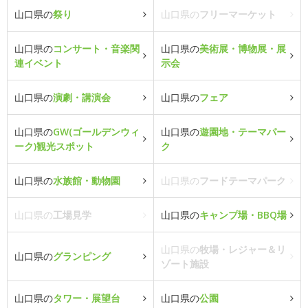
山口県の
祭り
山口県の
フリーマーケット
山口県の
コンサート・音楽関
山口県の
美術展・博物展・展
連イベント
示会
山口県の
演劇・講演会
山口県の
フェア
山口県の
GW(ゴールデンウィ
山口県の
遊園地・テーマパー
ーク)観光スポット
ク
山口県の
水族館・動物園
山口県の
フードテーマパーク
山口県の
工場見学
山口県の
キャンプ場・BBQ場
山口県の
牧場・レジャー＆リ
山口県の
グランピング
ゾート施設
山口県の
タワー・展望台
山口県の
公園