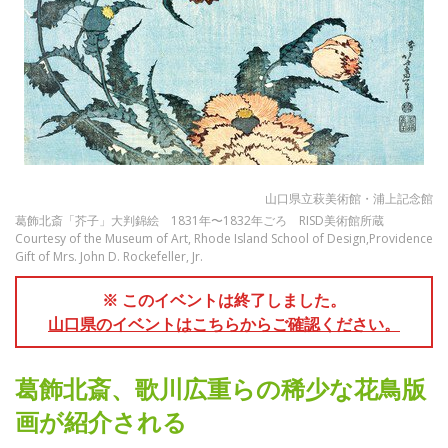
山口県立萩美術館・浦上記念館
葛飾北斎「芥子」大判錦絵 1831年〜1832年ごろ RISD美術館所蔵
Courtesy of the Museum of Art, Rhode Island School of Design,Providence
Gift of Mrs. John D. Rockefeller, Jr.
※ このイベントは終了しました。
山口県のイベントはこちらからご確認ください。
葛飾北斎、歌川広重らの稀少な花鳥版
画が紹介される