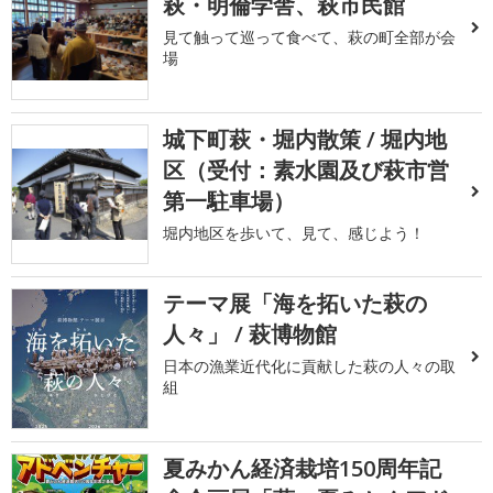
萩・明倫学舎、萩市民館
見て触って巡って食べて、萩の町全部が会
場
城下町萩・堀内散策 / 堀内地
区（受付：素水園及び萩市営
第一駐車場）
堀内地区を歩いて、見て、感じよう！
テーマ展「海を拓いた萩の
人々」 / 萩博物館
日本の漁業近代化に貢献した萩の人々の取
組
夏みかん経済栽培150周年記