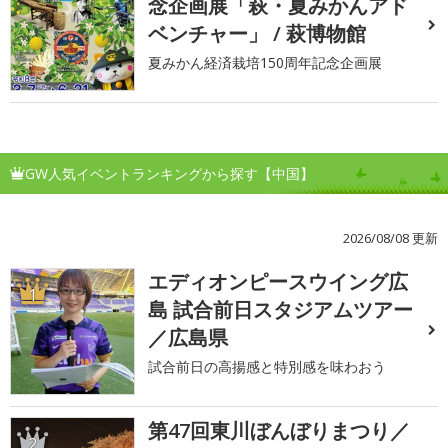
念企画展「萩・夏みかんアド
ベンチャー」 / 萩博物館
夏みかん経済栽培150周年記念企画展
GW人気イベントランキングから探す【中国】
2026/08/08 更新
エディオンピースウイング広
1
島 試合前日スタジアムツアー
／広島県
試合前日の高揚感と特別感を味わおう
第47回東川ぼんぼりまつり／
2