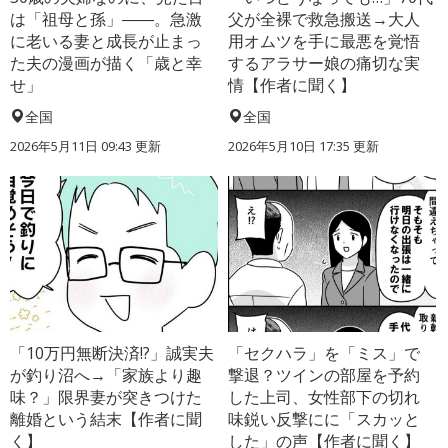
は「祖母と孫」――。急激
父が全裸で救急搬送→大人
に老いる妻と成長が止まっ
用オムツを手に最悪を覚悟
た夫の漫画が描く「歳と幸
するアラサー娘の痛切な実
せ」
情【作者に聞く】
全国
全国
2026年5月11日 09:43 更新
2026年5月10日 17:35 更新
「10万円無断決済!?」誠実夫
「セクハラ」を「ミス」で
が釣り沼へ→「家族より趣
撃退？ツインの部屋を予約
味？」限界妻が突きつけた
した上司、女性部下の切れ
離婚という結末【作者に聞
味鋭い反撃にに「スカッと
く】
した」の声【作者に聞く】