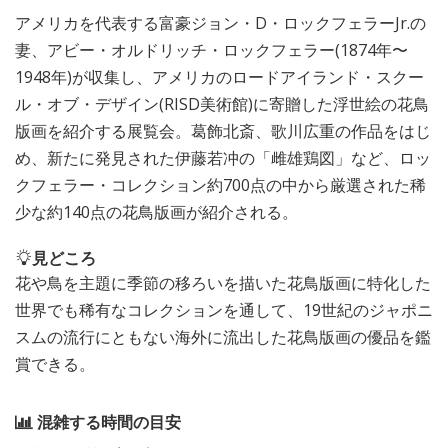
アメリカを代表する富豪ジョン・D・ロックフェラーJr.の
妻、アビー・オルドリッチ・ロックフェラー(1874年〜
1948年)が収集し、アメリカのロードアイランド・スクー
ル・オブ・デザイン(RISD美術館)に寄贈した浮世絵の花鳥
版画を紹介する展覧会。葛飾北斎、歌川広重の作品をはじ
め、新たに発見された伊藤若冲の「雌雄鶏図」など、ロッ
クフェラー・コレクション約700点の中から厳選された稀
少な約140点の花鳥版画が紹介される。
見どころ
花や鳥を主題に季節の移ろいを描いた花鳥版画に特化した
世界でも稀有なコレクションを通して、19世紀のジャポニ
スムの流行にともない海外に流出した花鳥版画の優品を鑑
賞できる。
混雑する時間の目安