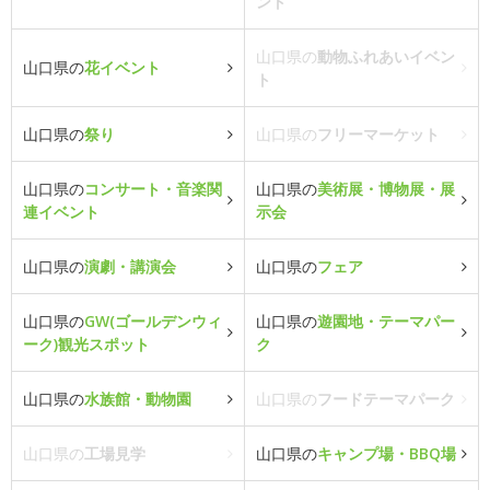
ント
山口県の
動物ふれあいイベン
山口県の
花イベント
ト
山口県の
祭り
山口県の
フリーマーケット
山口県の
コンサート・音楽関
山口県の
美術展・博物展・展
連イベント
示会
山口県の
演劇・講演会
山口県の
フェア
山口県の
GW(ゴールデンウィ
山口県の
遊園地・テーマパー
ーク)観光スポット
ク
山口県の
水族館・動物園
山口県の
フードテーマパーク
山口県の
工場見学
山口県の
キャンプ場・BBQ場