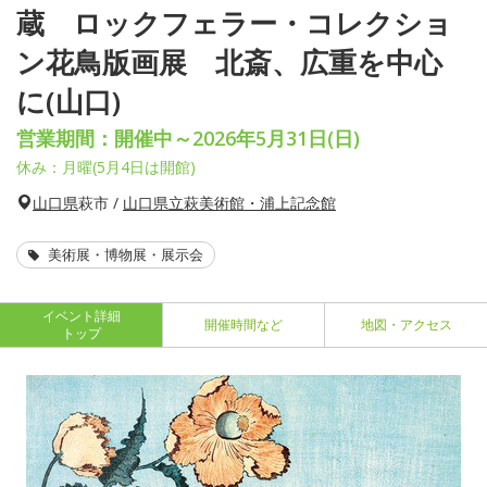
蔵 ロックフェラー・コレクショ
ン花鳥版画展 北斎、広重を中心
に(山口)
営業期間：開催中～2026年5月31日(日)
休み：月曜(5月4日は開館)
山口県
萩市 /
山口県立萩美術館・浦上記念館
美術展・博物展・展示会
イベント詳細
開催時間など
地図・アクセス
トップ