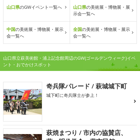
山口県
のGWイベント一覧へ
山口県
の美術展・博物展・展
示会一覧へ
中国
の美術展・博物展・展示
全国
の美術展・博物展・展示
会一覧へ
会一覧へ
山口県立萩美術館・浦上記念館周辺のGW(ゴールデンウィーク)イベ
ント・おでかけスポット
奇兵隊パレード / 萩城城下町
城下町に奇兵隊士が参上！
萩焼まつり / 市内の協賛店、