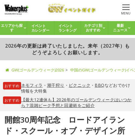
MENU
イベント
イベント
エリアから探
カテゴリ別
最新
カレンダー
ランキング
す
おすすめ
ニュース
2026年の更新は終了いたしました。来年（2027年）も
どうぞよろしくお願いします。
GW(ゴールデンウィーク)2026
中国のGW(ゴールデンウィーク)イ
ネモフィラ
・
潮干狩り
・
ピクニック
・
BBQ
などおでかけ
おすすめ
情報を大特集
【最大12連休も】2026年のゴールデンウィークはいつか
おすすめ
ら？混雑ピーク予想と回避術をご紹介
開館30周年記念 ロードアイラン
ド・スクール・オブ・デザイン所