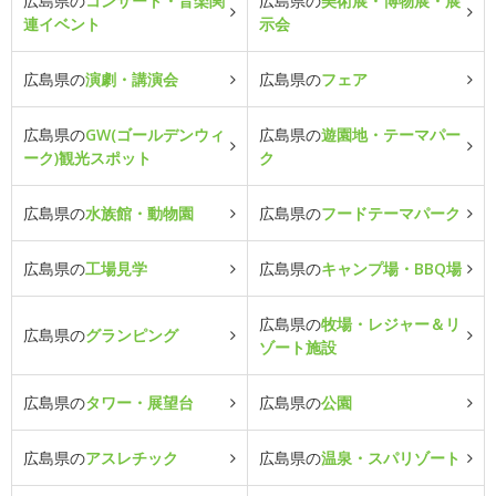
広島県の
コンサート・音楽関
広島県の
美術展・博物展・展
連イベント
示会
広島県の
演劇・講演会
広島県の
フェア
広島県の
GW(ゴールデンウィ
広島県の
遊園地・テーマパー
ーク)観光スポット
ク
広島県の
水族館・動物園
広島県の
フードテーマパーク
広島県の
工場見学
広島県の
キャンプ場・BBQ場
広島県の
牧場・レジャー＆リ
広島県の
グランピング
ゾート施設
広島県の
タワー・展望台
広島県の
公園
広島県の
アスレチック
広島県の
温泉・スパリゾート