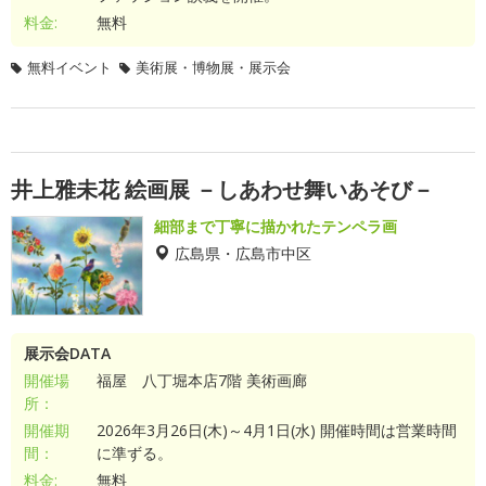
料金:
無料
無料イベント
美術展・博物展・展示会
井上雅未花 絵画展 －しあわせ舞いあそび－
細部まで丁寧に描かれたテンペラ画
広島県・広島市中区
展示会DATA
開催場
福屋 八丁堀本店7階 美術画廊
所：
開催期
2026年3月26日(木)～4月1日(水) 開催時間は営業時間
間：
に準ずる。
料金:
無料