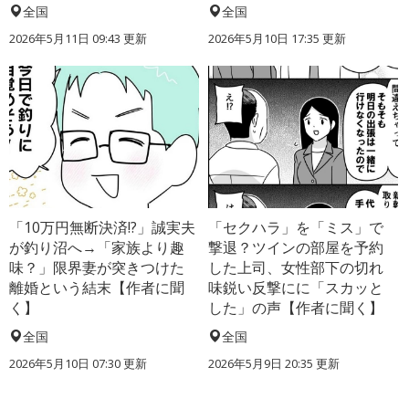
全国
全国
2026年5月11日 09:43 更新
2026年5月10日 17:35 更新
「10万円無断決済!?」誠実夫
「セクハラ」を「ミス」で
が釣り沼へ→「家族より趣
撃退？ツインの部屋を予約
味？」限界妻が突きつけた
した上司、女性部下の切れ
離婚という結末【作者に聞
味鋭い反撃にに「スカッと
く】
した」の声【作者に聞く】
全国
全国
2026年5月10日 07:30 更新
2026年5月9日 20:35 更新