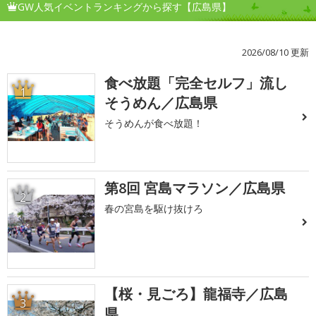
GW人気イベントランキングから探す【広島県】
2026/08/10 更新
食べ放題「完全セルフ」流し
1
そうめん／広島県
そうめんが食べ放題！
第8回 宮島マラソン／広島県
2
春の宮島を駆け抜けろ
【桜・見ごろ】龍福寺／広島
3
県