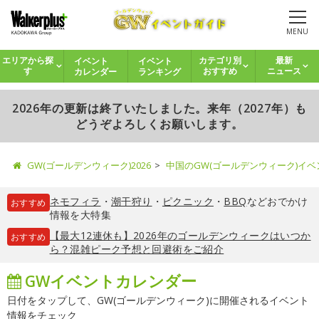
MENU
イベント
イベント
エリアから探
カテゴリ別
最新
カレンダー
ランキング
す
おすすめ
ニュース
2026年の更新は終了いたしました。来年（2027年）も
どうぞよろしくお願いします。
GW(ゴールデンウィーク)2026
中国のGW(ゴールデンウィーク)イ
ネモフィラ
・
潮干狩り
・
ピクニック
・
BBQ
などおでかけ
おすすめ
情報を大特集
【最大12連休も】2026年のゴールデンウィークはいつか
おすすめ
ら？混雑ピーク予想と回避術をご紹介
GWイベントカレンダー
日付をタップして、GW(ゴールデンウィーク)に開催されるイベント
情報をチェック