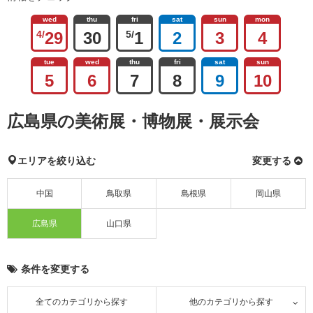
wed
thu
fri
sat
sun
mon
4/
29
30
5/
1
2
3
4
tue
wed
thu
fri
sat
sun
5
6
7
8
9
10
広島県の美術展・博物展・展示会
エリアを絞り込む
変更する
中国
鳥取県
島根県
岡山県
広島県
山口県
条件を変更する
全てのカテゴリから探す
他のカテゴリから探す