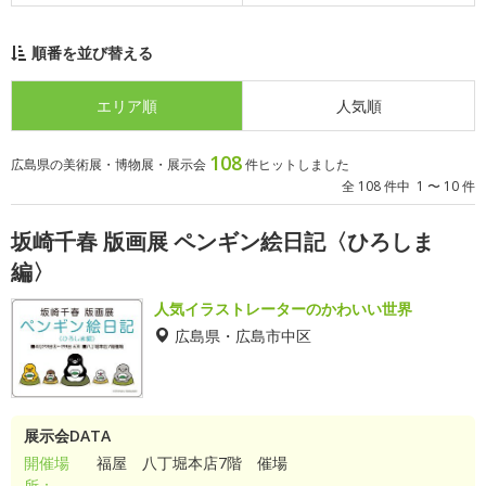
順番を並び替える
エリア順
人気順
108
広島県の美術展・博物展・展示会
件ヒットしました
全 108 件中 1 〜 10 件
坂崎千春 版画展 ペンギン絵日記〈ひろしま
編〉
人気イラストレーターのかわいい世界
広島県・広島市中区
展示会DATA
開催場
福屋 八丁堀本店7階 催場
所：