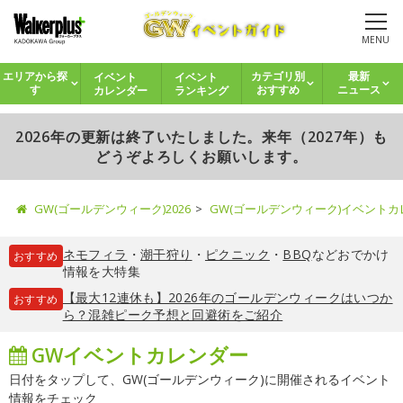
MENU
イベント
イベント
エリアから探
カテゴリ別
最新
カレンダー
ランキング
す
おすすめ
ニュース
2026年の更新は終了いたしました。来年（2027年）も
どうぞよろしくお願いします。
GW(ゴールデンウィーク)2026
GW(ゴールデンウィーク)イベント
ネモフィラ
・
潮干狩り
・
ピクニック
・
BBQ
などおでかけ
おすすめ
情報を大特集
【最大12連休も】2026年のゴールデンウィークはいつか
おすすめ
ら？混雑ピーク予想と回避術をご紹介
GWイベントカレンダー
日付をタップして、GW(ゴールデンウィーク)に開催されるイベント
情報をチェック