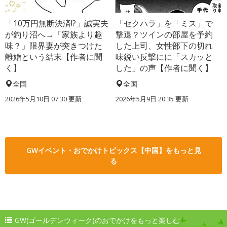
「10万円無断決済!?」誠実夫
「セクハラ」を「ミス」で
が釣り沼へ→「家族より趣
撃退？ツインの部屋を予約
味？」限界妻が突きつけた
した上司、女性部下の切れ
離婚という結末【作者に聞
味鋭い反撃にに「スカッと
く】
した」の声【作者に聞く】
全国
全国
2026年5月10日 07:30 更新
2026年5月9日 20:35 更新
GWイベント・おでかけトピックス【中国】をもっと見
る
GW(ゴールデンウィーク)のおでかけをもっと楽しむ