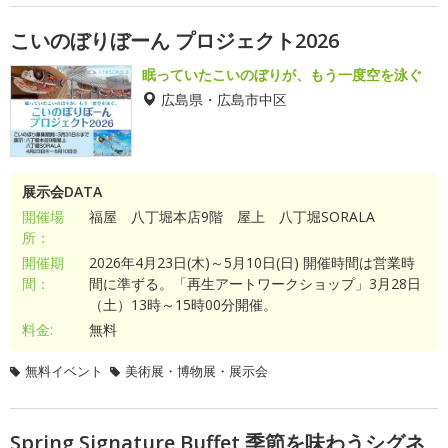
こいのぼりぼーん プロジェクト2026
眠っていたこいのぼりが、もう一度空を泳ぐ
広島県・広島市中区
展示会DATA
開催場
福屋 八丁堀本店9階 屋上 八丁堀SORALA
所：
開催期
2026年4月23日(木)～5月10日(日) 開催時間は営業時
間：
間に準ずる。「再生アートワークショップ」3月28日
（土）13時～15時00分開催。
料金:
無料
無料イベント
美術展・博物展・展示会
Spring Signature Buffet 季節を味わうシグネ