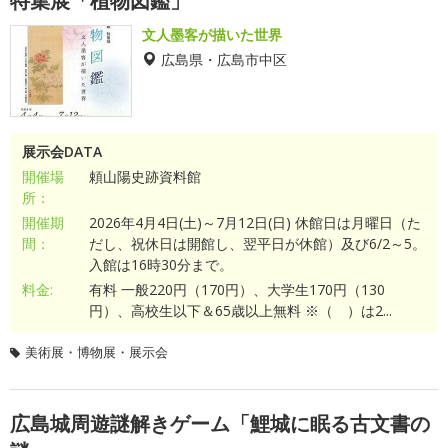
特集展「植物図鑑」
文人墨客が描いた世界
広島県・広島市中区
展示会DATA
開催場
頼山陽史跡資料館
所：
開催期
2026年4月4日(土)～7月12日(日) 休館日は月曜日（た
間：
だし、祝休日は開館し、翌平日が休館）及び6/2～5。
入館は16時30分まで。
料金:
有料 一般220円（170円）、大学生170円（130
円）、高校生以下＆65歳以上無料 ※（ ）は2...
美術展・博物展・展示会
広島城周遊謎解きゲーム「鯉城に眠る古文書の