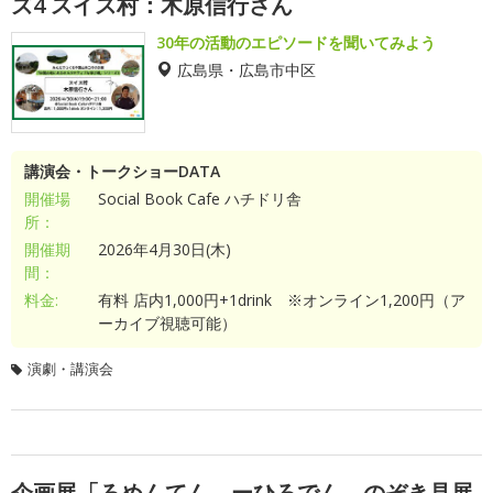
ズ4 スイス村：木原信行さん
30年の活動のエピソードを聞いてみよう
広島県・広島市中区
講演会・トークショーDATA
開催場
Social Book Cafe ハチドリ舎
所：
開催期
2026年4月30日(木)
間：
料金:
有料 店内1,000円+1drink ※オンライン1,200円（ア
ーカイブ視聴可能）
演劇・講演会
企画展「ろめんてん ーひろでん、のぞき見展