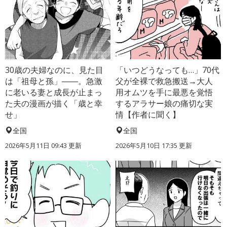
30歳の夫婦なのに、見た目
「いつどうなっても…」70代
は「祖母と孫」――。急激
父が全裸で救急搬送→大人
に老いる妻と成長が止まっ
用オムツを手に最悪を覚悟
た夫の漫画が描く「歳と幸
するアラサー娘の痛切な実
せ」
情【作者に聞く】
全国
全国
2026年5月11日 09:43 更新
2026年5月10日 17:35 更新