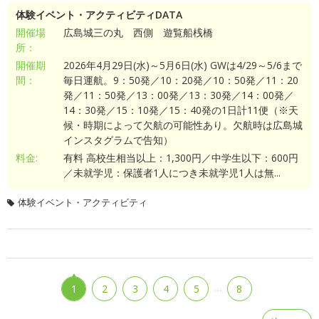
体験イベント・アクティビティDATA
開催場
広島城三の丸 西側 遊覧船桟橋
所：
開催期
2026年4月29日(水)～5月6日(水) GWは4/29～5/6まで
間：
毎日運航。9：50発／10：20発／10：50発／11：20
発／11：50発／13：00発／13：30発／14：00発／
14：30発／15：10発／15：40発の1日計11便（※天
候・時期によって欠航の可能性あり。欠航時は広島城
インスタグラムで告知）
料金:
有料 高校生相当以上：1,300円／中学生以下：600円
／未就学児：保護者1人につき未就学児1人は無...
体験イベント・アクティビティ
…
1
2
3
4
5
8