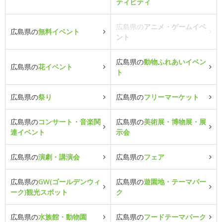
ティビティ
広島県の
アニメ・ゲームイベ
広島県の
無料イベント
ント
広島県の
動物ふれあいイベン
広島県の
花イベント
ト
広島県の
祭り
広島県の
フリーマーケット
広島県の
コンサート・音楽関
広島県の
美術展・博物展・展
連イベント
示会
広島県の
演劇・講演会
広島県の
フェア
広島県の
GW(ゴールデンウィ
広島県の
遊園地・テーマパー
ーク)観光スポット
ク
広島県の
水族館・動物園
広島県の
フードテーマパーク