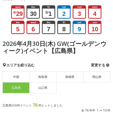
wed
thu
fri
sat
sun
mon
4/
29
30
5/
1
2
3
4
tue
wed
thu
fri
sat
sun
5
6
7
8
9
10
2026年4月30日(木) GW(ゴールデンウ
ィーク)イベント【広島県】
エリアを絞り込む
変更する
中国
鳥取県
島根県
岡山県
広島県
山口県
76
広島県のGWイベント
件ヒットしました
全 76 件中 1 〜 10 件