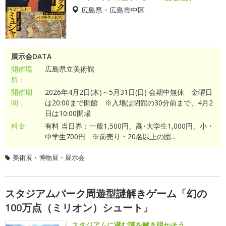
広島県・広島市中区
展示会DATA
開催場
広島県立美術館
所：
開催期
2026年4月2日(木)～5月31日(日) 会期中無休 金曜日
間：
は20:00まで開館 ※入場は閉館の30分前まで、4月2
日は10:00開場
料金:
有料 当日券：一般1,500円、高･大学生1,000円、小・
中学生700円 ※前売り・20名以上の団...
美術展・博物展・展示会
スタジアムパーク周遊型謎解きゲーム「幻の
100万点（ミリオン）シュート」
スタジアムに潜む謎を解き明かそう