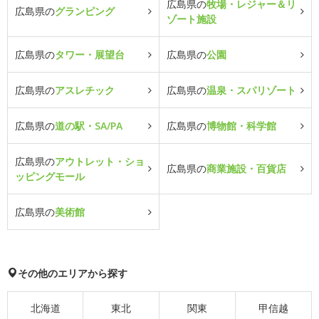
広島県の
牧場・レジャー＆リ
広島県の
グランピング
ゾート施設
広島県の
タワー・展望台
広島県の
公園
広島県の
アスレチック
広島県の
温泉・スパリゾート
広島県の
道の駅・SA/PA
広島県の
博物館・科学館
広島県の
アウトレット・ショ
広島県の
商業施設・百貨店
ッピングモール
広島県の
美術館
その他のエリアから探す
北海道
東北
関東
甲信越