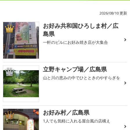
2026/08/10 更新
お好み共和国ひろしま村／広
1
島県
一軒のビルにお好み焼き店が大集合
立野キャンプ場／広島県
2
山と川の恵みの中でひとときのやすらぎを
お好み村／広島県
3
1人でも気軽に入れる屋台風の店構え