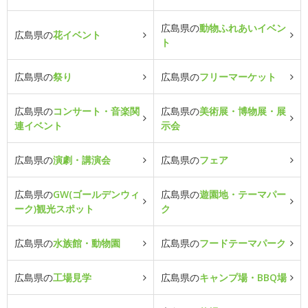
広島県の
動物ふれあいイベン
広島県の
花イベント
ト
広島県の
祭り
広島県の
フリーマーケット
広島県の
コンサート・音楽関
広島県の
美術展・博物展・展
連イベント
示会
広島県の
演劇・講演会
広島県の
フェア
広島県の
GW(ゴールデンウィ
広島県の
遊園地・テーマパー
ーク)観光スポット
ク
広島県の
水族館・動物園
広島県の
フードテーマパーク
広島県の
工場見学
広島県の
キャンプ場・BBQ場