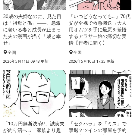
30歳の夫婦なのに、見た目
「いつどうなっても…」70代
は「祖母と孫」――。急激
父が全裸で救急搬送→大人
に老いる妻と成長が止まっ
用オムツを手に最悪を覚悟
た夫の漫画が描く「歳と幸
するアラサー娘の痛切な実
せ」
情【作者に聞く】
全国
全国
2026年5月11日 09:43 更新
2026年5月10日 17:35 更新
「10万円無断決済!?」誠実夫
「セクハラ」を「ミス」で
が釣り沼へ→「家族より趣
撃退？ツインの部屋を予約