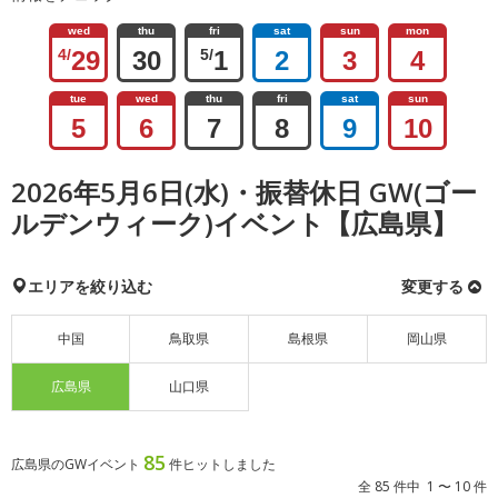
wed
thu
fri
sat
sun
mon
4/
29
30
5/
1
2
3
4
tue
wed
thu
fri
sat
sun
5
6
7
8
9
10
2026年5月6日(水)・振替休日 GW(ゴー
ルデンウィーク)イベント【広島県】
エリアを絞り込む
変更する
中国
鳥取県
島根県
岡山県
広島県
山口県
85
広島県のGWイベント
件ヒットしました
全 85 件中 1 〜 10 件