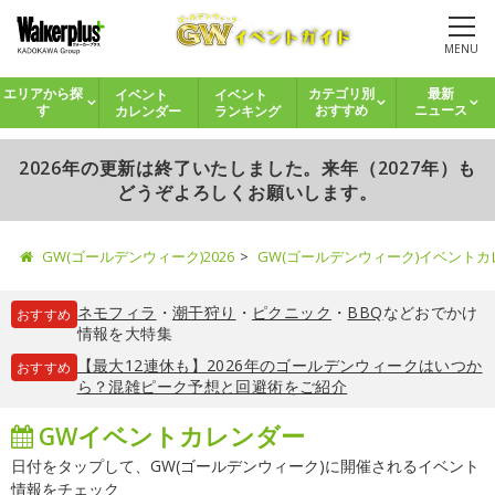
MENU
イベント
イベント
エリアから探
カテゴリ別
最新
カレンダー
ランキング
す
おすすめ
ニュース
2026年の更新は終了いたしました。来年（2027年）も
どうぞよろしくお願いします。
GW(ゴールデンウィーク)2026
GW(ゴールデンウィーク)イベント
ネモフィラ
・
潮干狩り
・
ピクニック
・
BBQ
などおでかけ
おすすめ
情報を大特集
【最大12連休も】2026年のゴールデンウィークはいつか
おすすめ
ら？混雑ピーク予想と回避術をご紹介
GWイベントカレンダー
日付をタップして、GW(ゴールデンウィーク)に開催されるイベント
情報をチェック