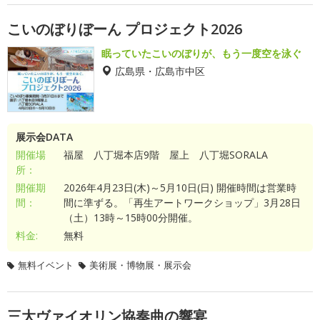
こいのぼりぼーん プロジェクト2026
眠っていたこいのぼりが、もう一度空を泳ぐ
広島県・広島市中区
展示会DATA
開催場
福屋 八丁堀本店9階 屋上 八丁堀SORALA
所：
開催期
2026年4月23日(木)～5月10日(日) 開催時間は営業時
間：
間に準ずる。「再生アートワークショップ」3月28日
（土）13時～15時00分開催。
料金:
無料
無料イベント
美術展・博物展・展示会
三大ヴァイオリン協奏曲の響宴