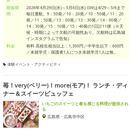
所：
開催期
2026年4月29日(水)～5月6日(水) GWは4/29～5/6まで
間：
毎日運航。9：50発／10：20発／10：50発／11：20
発／11：50発／13：00発／13：30発／14：00発／
14：30発／15：10発／15：40発の1日計11便（※天
候・時期によって欠航の可能性あり。欠航時は広島城
インスタグラムで告知）
料金:
有料 高校生相当以上：1,300円／中学生以下：600円
／未就学児：保護者1人につき未就学児1人は無...
体験イベント・アクティビティ
苺！very(ベリー)！more(モア)！ ランチ・ディ
ナー＆スイーツビュッフェ
いちごのスイーツと春を感じる料理が提供され
る
広島県・広島市中区