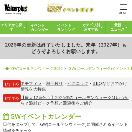
MENU
イベント
イベント
エリアから探
カテゴリ別
最新
カレンダー
ランキング
す
おすすめ
ニュース
2026年の更新は終了いたしました。来年（2027年）も
どうぞよろしくお願いします。
GW(ゴールデンウィーク)2026
GW(ゴールデンウィーク)イベント
ネモフィラ
・
潮干狩り
・
ピクニック
・
BBQ
などおでかけ
おすすめ
情報を大特集
【最大12連休も】2026年のゴールデンウィークはいつか
おすすめ
ら？混雑ピーク予想と回避術をご紹介
GWイベントカレンダー
日付をタップして、GW(ゴールデンウィーク)に開催されるイベント
情報をチェック