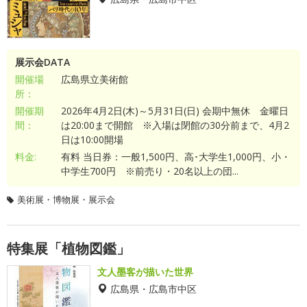
展示会DATA
開催場
広島県立美術館
所：
開催期
2026年4月2日(木)～5月31日(日) 会期中無休 金曜日
間：
は20:00まで開館 ※入場は閉館の30分前まで、4月2
日は10:00開場
料金:
有料 当日券：一般1,500円、高･大学生1,000円、小・
中学生700円 ※前売り・20名以上の団...
美術展・博物展・展示会
特集展「植物図鑑」
文人墨客が描いた世界
広島県・広島市中区