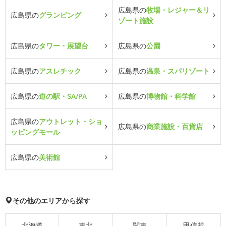
広島県の
牧場・レジャー＆リ
広島県の
グランピング
ゾート施設
広島県の
タワー・展望台
広島県の
公園
広島県の
アスレチック
広島県の
温泉・スパリゾート
広島県の
道の駅・SA/PA
広島県の
博物館・科学館
広島県の
アウトレット・ショ
広島県の
商業施設・百貨店
ッピングモール
広島県の
美術館
その他のエリアから探す
北海道
東北
関東
甲信越