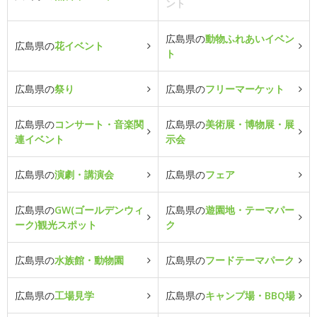
ント
広島県の
動物ふれあいイベン
広島県の
花イベント
ト
広島県の
祭り
広島県の
フリーマーケット
広島県の
コンサート・音楽関
広島県の
美術展・博物展・展
連イベント
示会
広島県の
演劇・講演会
広島県の
フェア
広島県の
GW(ゴールデンウィ
広島県の
遊園地・テーマパー
ーク)観光スポット
ク
広島県の
水族館・動物園
広島県の
フードテーマパーク
広島県の
工場見学
広島県の
キャンプ場・BBQ場