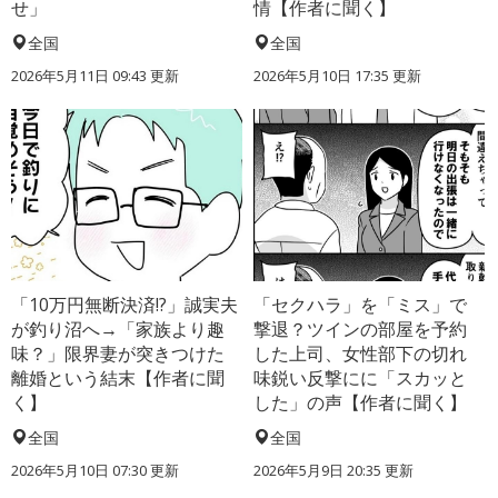
せ」
情【作者に聞く】
全国
全国
2026年5月11日 09:43 更新
2026年5月10日 17:35 更新
「10万円無断決済!?」誠実夫
「セクハラ」を「ミス」で
が釣り沼へ→「家族より趣
撃退？ツインの部屋を予約
味？」限界妻が突きつけた
した上司、女性部下の切れ
離婚という結末【作者に聞
味鋭い反撃にに「スカッと
く】
した」の声【作者に聞く】
全国
全国
2026年5月10日 07:30 更新
2026年5月9日 20:35 更新