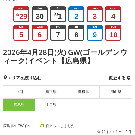
wed
thu
fri
sat
sun
mon
4/
29
30
5/
1
2
3
4
tue
wed
thu
fri
sat
sun
5
6
7
8
9
10
2026年4月28日(火) GW(ゴールデンウ
ィーク)イベント【広島県】
エリアを絞り込む
変更する
中国
鳥取県
島根県
岡山県
広島県
山口県
71
広島県のGWイベント
件ヒットしました
全 71 件中 1 〜 10 件