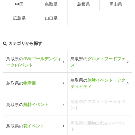
中国
鳥取県
島根県
岡山県
広島県
山口県
カテゴリから探す
鳥取県の
GW(ゴールデンウィ
鳥取県の
グルメ・フードフェ
ーク)イベント
ス
鳥取県の
体験イベント・アク
鳥取県の
物産展
ティビティ
鳥取県の
アニメ・ゲームイベ
鳥取県の
無料イベント
ント
鳥取県の
動物ふれあいイベン
鳥取県の
花イベント
ト