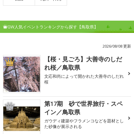
GW人気イベントランキングから探す【鳥取県】
2026/08/08 更新
【桜・見ごろ】大善寺のしだ
1
れ桜／鳥取県
文応和尚によって開かれた大善寺のしだれ
桜
第17期 砂で世界旅行・スペ
2
イン／鳥取県
ガウディ建築やフラメンコなどを題材とし
た砂像が展示される