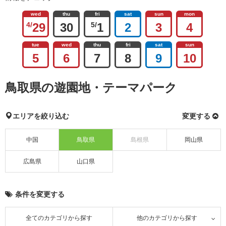
wed
thu
fri
sat
sun
mon
4/
29
30
5/
1
2
3
4
tue
wed
thu
fri
sat
sun
5
6
7
8
9
10
鳥取県の遊園地・テーマパーク
エリアを絞り込む
変更する
中国
鳥取県
島根県
岡山県
広島県
山口県
条件を変更する
全てのカテゴリから探す
他のカテゴリから探す