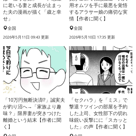
に老いる妻と成長が止まっ
用オムツを手に最悪を覚悟
た夫の漫画が描く「歳と幸
するアラサー娘の痛切な実
せ」
情【作者に聞く】
全国
全国
2026年5月11日 09:43 更新
2026年5月10日 17:35 更新
「10万円無断決済!?」誠実夫
「セクハラ」を「ミス」で
が釣り沼へ→「家族より趣
撃退？ツインの部屋を予約
味？」限界妻が突きつけた
した上司、女性部下の切れ
離婚という結末【作者に聞
味鋭い反撃にに「スカッと
く】
した」の声【作者に聞く】