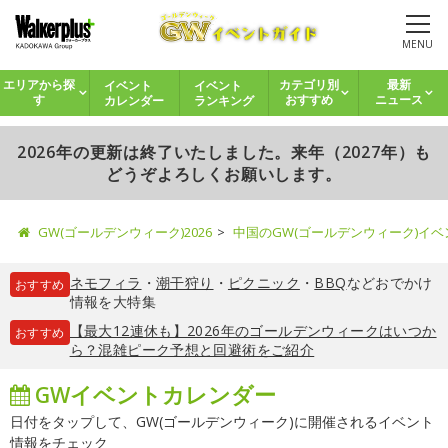
MENU
イベント
イベント
エリアから探
カテゴリ別
最新
カレンダー
ランキング
す
おすすめ
ニュース
2026年の更新は終了いたしました。来年（2027年）も
どうぞよろしくお願いします。
GW(ゴールデンウィーク)2026
中国のGW(ゴールデンウィーク)イ
ネモフィラ
・
潮干狩り
・
ピクニック
・
BBQ
などおでかけ
おすすめ
情報を大特集
【最大12連休も】2026年のゴールデンウィークはいつか
おすすめ
ら？混雑ピーク予想と回避術をご紹介
GWイベントカレンダー
日付をタップして、GW(ゴールデンウィーク)に開催されるイベント
情報をチェック