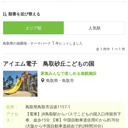
順番を並び替える
エリア順
人気順
1
鳥取県の遊園地・テーマパーク
件ヒットしました
全 1 件中 1 〜 1 件
アイエム電子 鳥取砂丘こどもの国
家族みんなで楽しめる遊戯施設
鳥取県・鳥取市
住所：
鳥取県鳥取市浜坂1157-1
アクセ
【電車】JR鳥取駅からバスでこどもの国入口停留所下
ス：
車、徒歩15分 【車】中国自動車道佐用ICから約70分
(大阪から中国自動車道経由で約2時間30分)