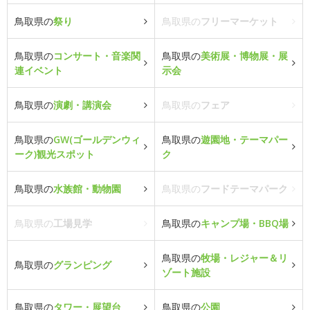
鳥取県の
祭り
鳥取県の
フリーマーケット
鳥取県の
コンサート・音楽関
鳥取県の
美術展・博物展・展
連イベント
示会
鳥取県の
演劇・講演会
鳥取県の
フェア
鳥取県の
GW(ゴールデンウィ
鳥取県の
遊園地・テーマパー
ーク)観光スポット
ク
鳥取県の
水族館・動物園
鳥取県の
フードテーマパーク
鳥取県の
工場見学
鳥取県の
キャンプ場・BBQ場
鳥取県の
牧場・レジャー＆リ
鳥取県の
グランピング
ゾート施設
鳥取県の
タワー・展望台
鳥取県の
公園