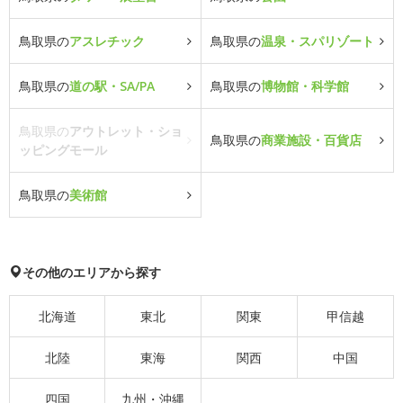
鳥取県の
アスレチック
鳥取県の
温泉・スパリゾート
鳥取県の
道の駅・SA/PA
鳥取県の
博物館・科学館
鳥取県の
アウトレット・ショ
鳥取県の
商業施設・百貨店
ッピングモール
鳥取県の
美術館
その他のエリアから探す
北海道
東北
関東
甲信越
北陸
東海
関西
中国
四国
九州・沖縄