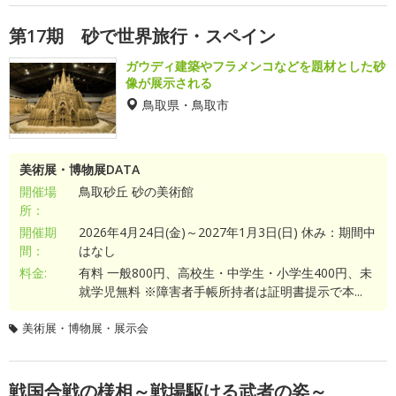
第17期 砂で世界旅行・スペイン
ガウディ建築やフラメンコなどを題材とした砂
像が展示される
鳥取県・鳥取市
美術展・博物展DATA
開催場
鳥取砂丘 砂の美術館
所：
開催期
2026年4月24日(金)～2027年1月3日(日) 休み：期間中
間：
はなし
料金:
有料 一般800円、高校生・中学生・小学生400円、未
就学児無料 ※障害者手帳所持者は証明書提示で本...
美術展・博物展・展示会
戦国合戦の様相～戦場駆ける武者の姿～