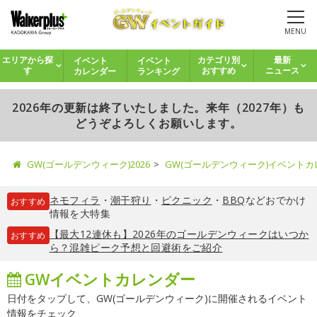
MENU
イベント
イベント
エリアから探
カテゴリ別
最新
カレンダー
ランキング
す
おすすめ
ニュース
2026年の更新は終了いたしました。来年（2027年）も
どうぞよろしくお願いします。
GW(ゴールデンウィーク)2026
GW(ゴールデンウィーク)イベント
ネモフィラ
・
潮干狩り
・
ピクニック
・
BBQ
などおでかけ
おすすめ
情報を大特集
【最大12連休も】2026年のゴールデンウィークはいつか
おすすめ
ら？混雑ピーク予想と回避術をご紹介
GWイベントカレンダー
日付をタップして、GW(ゴールデンウィーク)に開催されるイベント
情報をチェック