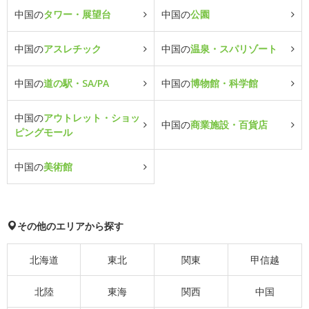
中国の
タワー・展望台
中国の
公園
中国の
アスレチック
中国の
温泉・スパリゾート
中国の
道の駅・SA/PA
中国の
博物館・科学館
中国の
アウトレット・ショッ
中国の
商業施設・百貨店
ピングモール
中国の
美術館
その他のエリアから探す
北海道
東北
関東
甲信越
北陸
東海
関西
中国