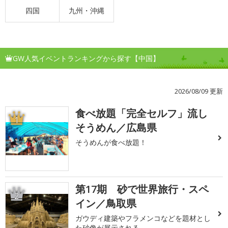
四国
九州・沖縄
GW人気イベントランキングから探す【中国】
2026/08/09 更新
食べ放題「完全セルフ」流し
1
そうめん／広島県
そうめんが食べ放題！
第17期 砂で世界旅行・スペ
2
イン／鳥取県
ガウディ建築やフラメンコなどを題材とし
た砂像が展示される