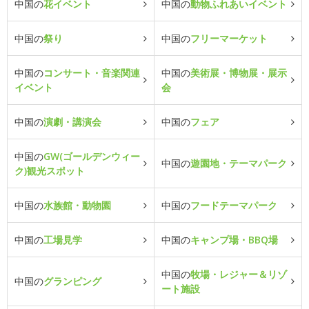
中国の
花イベント
中国の
動物ふれあいイベント
中国の
祭り
中国の
フリーマーケット
中国の
コンサート・音楽関連
中国の
美術展・博物展・展示
イベント
会
中国の
演劇・講演会
中国の
フェア
中国の
GW(ゴールデンウィー
中国の
遊園地・テーマパーク
ク)観光スポット
中国の
水族館・動物園
中国の
フードテーマパーク
中国の
工場見学
中国の
キャンプ場・BBQ場
中国の
牧場・レジャー＆リゾ
中国の
グランピング
ート施設