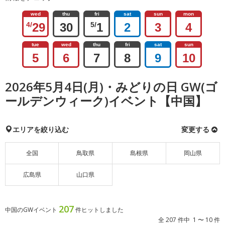
wed
thu
fri
sat
sun
mon
4/
29
30
5/
1
2
3
4
tue
wed
thu
fri
sat
sun
5
6
7
8
9
10
2026年5月4日(月)・みどりの日 GW(ゴ
ールデンウィーク)イベント【中国】
エリアを絞り込む
変更する
全国
鳥取県
島根県
岡山県
広島県
山口県
207
中国のGWイベント
件ヒットしました
全 207 件中 1 〜 10 件