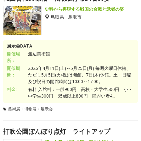
史料から再現する戦国の合戦と武者の姿
鳥取県・鳥取市
展示会DATA
開催場
渡辺美術館
所：
開催期
2026年4月11日(土)～5月25日(月) 毎週火曜日休館、
間：
ただし5月5日(火/祝)は開館、7日(木)休館。土・日曜
及び祝日の開館時間は10:00～17:00。
料金:
有料 入館料：一般900円 高校・大学生500円 小・
中学生300円 65歳以上800円 障がい者4...
美術展・博物展・展示会
打吹公園ぼんぼり点灯 ライトアップ