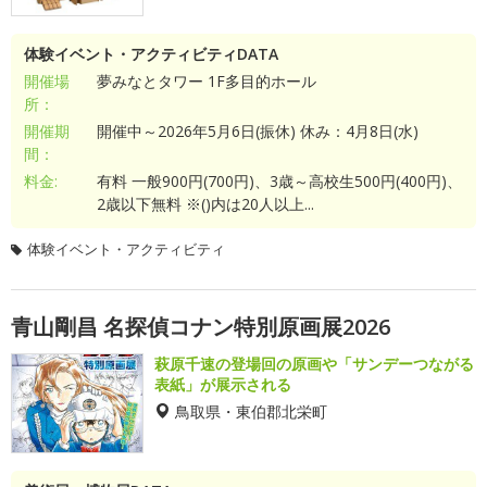
体験イベント・アクティビティDATA
開催場
夢みなとタワー 1F多目的ホール
所：
開催期
開催中～2026年5月6日(振休) 休み：4月8日(水)
間：
料金:
有料 一般900円(700円)、3歳～高校生500円(400円)、
2歳以下無料 ※()内は20人以上...
体験イベント・アクティビティ
青山剛昌 名探偵コナン特別原画展2026
萩原千速の登場回の原画や「サンデーつながる
表紙」が展示される
鳥取県・東伯郡北栄町