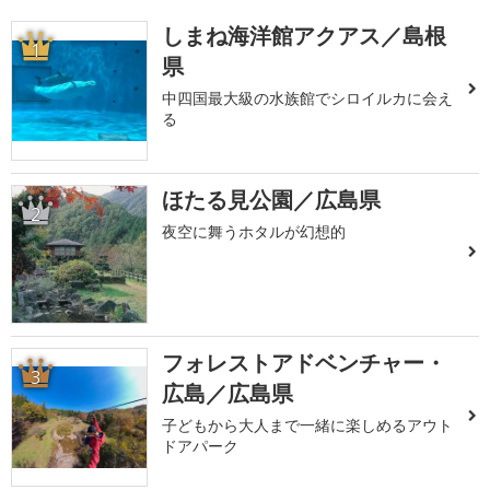
しまね海洋館アクアス／島根
1
県
中四国最大級の水族館でシロイルカに会え
る
ほたる見公園／広島県
2
夜空に舞うホタルが幻想的
フォレストアドベンチャー・
3
広島／広島県
子どもから大人まで一緒に楽しめるアウト
ドアパーク