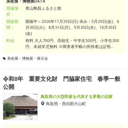
美術展・博物展DATA
開催場
青山剛昌ふるさと館
所：
開催期
開催中～2026年11月29日(日) 休み：5月29日(金)、6
間：
月30日(火)、8月31日(月)、9月30日(水)、10月30日
(金)
料金:
有料 大人700円、高校生・中学生500円、小学生300
円、未就学児無料 ※障害者手帳の所持者は証明...
美術展・博物展・展示会
令和8年 重要文化財 門脇家住宅 春季一般
公開
鳥取県の大型民家を代表する茅葺の旧家
鳥取県・西伯郡大山町