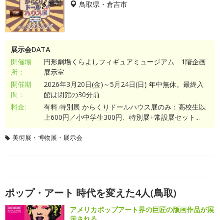
鳥取県・倉吉市
展示会DATA
開催場
円形劇場くらよしフィギュアミュージアム 1階企画
所：
展示室
開催期
2026年3月20日(金)～5月24日(日) 年中無休。最終入
間：
館は閉館の30分前
料金:
有料 特別展 からくりドールハウス展のみ：高校生以
上600円／小中学生300円、特別展+常設展セット...
美術展・博物展・展示会
ポップ・アート 時代を変えた4人(鳥取)
アメリカポップアート界の巨匠の版画作品が展
示される