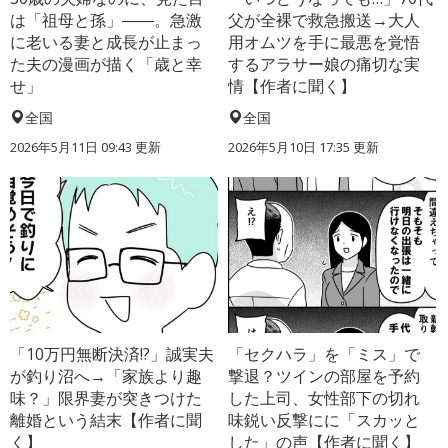
は「祖母と孫」――。急激
父が全裸で救急搬送→大人
に老いる妻と成長が止まっ
用オムツを手に最悪を覚悟
た夫の漫画が描く「歳と幸
するアラサー娘の痛切な実
せ」
情【作者に聞く】
全国
全国
2026年5月11日 09:43 更新
2026年5月10日 17:35 更新
「10万円無断決済!?」誠実夫
「セクハラ」を「ミス」で
が釣り沼へ→「家族より趣
撃退？ツインの部屋を予約
味？」限界妻が突きつけた
した上司、女性部下の切れ
離婚という結末【作者に聞
味鋭い反撃にに「スカッと
く】
した」の声【作者に聞く】