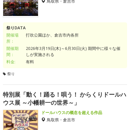
鳥取県・倉吉市
祭りDATA
開催場
打吹公園ほか、倉吉市内各所
所：
開催期
2026年3月19日(木)～6月30日(火) 期間中に様々な催
間：
しが実施される
料金:
有料
祭り
特別展「動く！踊る！唄う！ からくりドールハ
ウス展 ～小幡耕一の世界～」
ドールハウスの概念を超える作品
鳥取県・倉吉市