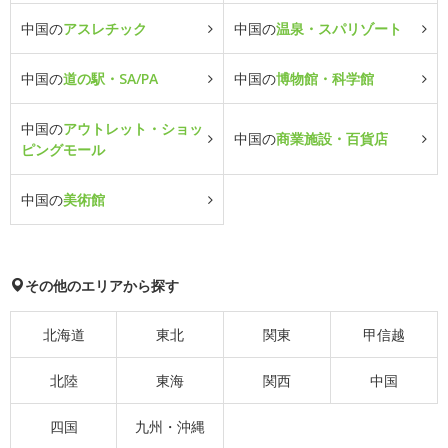
中国の
アスレチック
中国の
温泉・スパリゾート
中国の
道の駅・SA/PA
中国の
博物館・科学館
中国の
アウトレット・ショッ
中国の
商業施設・百貨店
ピングモール
中国の
美術館
その他のエリアから探す
北海道
東北
関東
甲信越
北陸
東海
関西
中国
四国
九州・沖縄