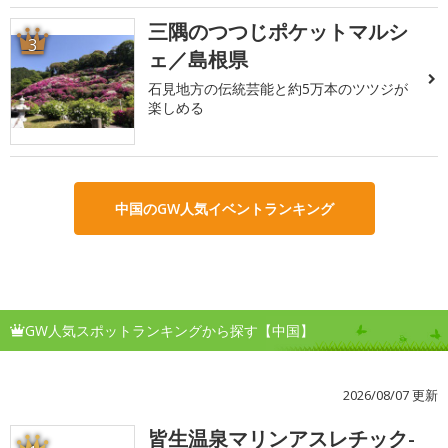
三隅のつつじポケットマルシ
3
ェ／島根県
石見地方の伝統芸能と約5万本のツツジが
楽しめる
中国のGW人気イベントランキング
GW人気スポットランキングから探す【中国】
2026/08/07 更新
皆生温泉マリンアスレチック-