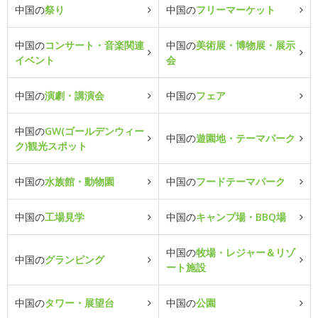
中国の
祭り
中国の
フリーマーケット
中国の
コンサート・音楽関連
中国の
美術展・博物展・展示
イベント
会
中国の
演劇・講演会
中国の
フェア
中国の
GW(ゴールデンウィー
中国の
遊園地・テーマパーク
ク)観光スポット
中国の
水族館・動物園
中国の
フードテーマパーク
中国の
工場見学
中国の
キャンプ場・BBQ場
中国の
牧場・レジャー＆リゾ
中国の
グランピング
ート施設
中国の
タワー・展望台
中国の
公園