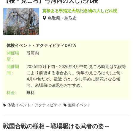
【桜・見ごろ】弓河内の大しだれ桜
貫禄ある県指定天然記念物の大しだれ桜
鳥取県・鳥取市
体験イベント・アクティビティDATA
開催場
弓河内
所：
開催期
2026年3月下旬～2026年4月中旬 見ごろ時期は気候等
間：
により前後する場合あり。例年の見ごろは4月上旬～
4月中旬だが、最近では、少し早めに開花となる傾
向。来場前に確認をおすすめ。
料金:
無料
体験イベント・アクティビティ
無料イベント
戦国合戦の様相～戦場駆ける武者の姿～