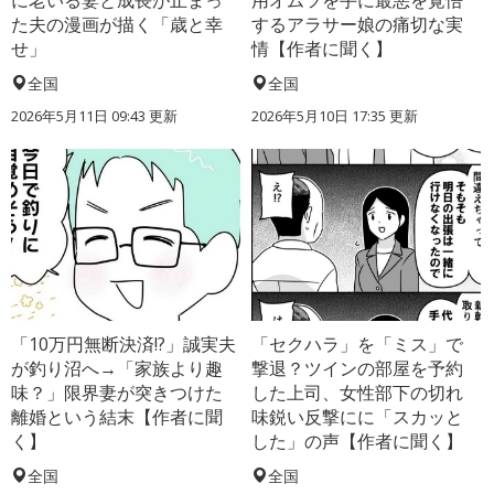
に老いる妻と成長が止まっ
用オムツを手に最悪を覚悟
た夫の漫画が描く「歳と幸
するアラサー娘の痛切な実
せ」
情【作者に聞く】
全国
全国
2026年5月11日 09:43 更新
2026年5月10日 17:35 更新
「10万円無断決済!?」誠実夫
「セクハラ」を「ミス」で
が釣り沼へ→「家族より趣
撃退？ツインの部屋を予約
味？」限界妻が突きつけた
した上司、女性部下の切れ
離婚という結末【作者に聞
味鋭い反撃にに「スカッと
く】
した」の声【作者に聞く】
全国
全国