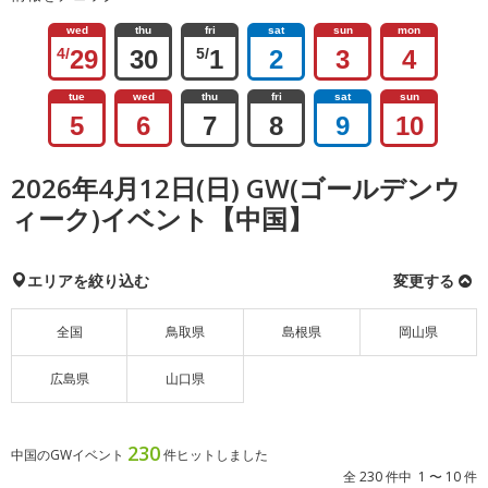
wed
thu
fri
sat
sun
mon
4/
29
30
5/
1
2
3
4
tue
wed
thu
fri
sat
sun
5
6
7
8
9
10
2026年4月12日(日) GW(ゴールデンウ
ィーク)イベント【中国】
エリアを絞り込む
変更する
全国
鳥取県
島根県
岡山県
広島県
山口県
230
中国のGWイベント
件ヒットしました
全 230 件中 1 〜 10 件