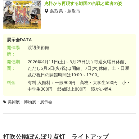
史料から再現する戦国の合戦と武者の姿
鳥取県・鳥取市
展示会DATA
開催場
渡辺美術館
所：
開催期
2026年4月11日(土)～5月25日(月) 毎週火曜日休館、
間：
ただし5月5日(火/祝)は開館、7日(木)休館。土・日曜
及び祝日の開館時間は10:00～17:00。
料金:
有料 入館料：一般900円 高校・大学生500円 小・
中学生300円 65歳以上800円 障がい者4...
美術展・博物展・展示会
打吹公園ぼんぼり点灯 ライトアップ