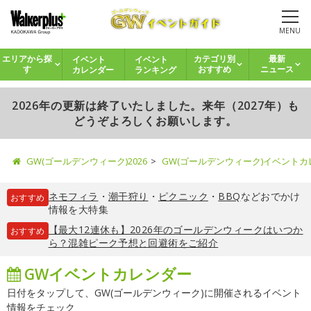
MENU
イベント
イベント
エリアから探
カテゴリ別
最新
カレンダー
ランキング
す
おすすめ
ニュース
2026年の更新は終了いたしました。来年（2027年）も
どうぞよろしくお願いします。
GW(ゴールデンウィーク)2026
GW(ゴールデンウィーク)イベント
ネモフィラ
・
潮干狩り
・
ピクニック
・
BBQ
などおでかけ
おすすめ
情報を大特集
【最大12連休も】2026年のゴールデンウィークはいつか
おすすめ
ら？混雑ピーク予想と回避術をご紹介
GWイベントカレンダー
日付をタップして、GW(ゴールデンウィーク)に開催されるイベント
情報をチェック