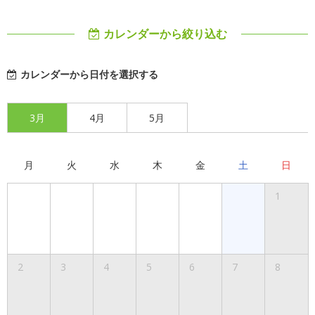
カレンダーから絞り込む
カレンダーから日付を選択する
3月
4月
5月
月
火
水
木
金
土
日
1
2
3
4
5
6
7
8