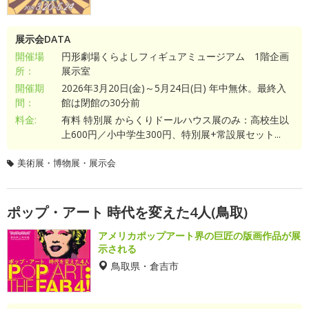
展示会DATA
開催場
円形劇場くらよしフィギュアミュージアム 1階企画
所：
展示室
開催期
2026年3月20日(金)～5月24日(日) 年中無休。最終入
間：
館は閉館の30分前
料金:
有料 特別展 からくりドールハウス展のみ：高校生以
上600円／小中学生300円、特別展+常設展セット...
美術展・博物展・展示会
ポップ・アート 時代を変えた4人(鳥取)
アメリカポップアート界の巨匠の版画作品が展
示される
鳥取県・倉吉市