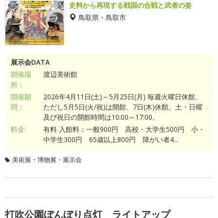
史料から再現する戦国の合戦と武者の姿
鳥取県・鳥取市
展示会DATA
開催場
渡辺美術館
所：
開催期
2026年4月11日(土)～5月25日(月) 毎週火曜日休館、
間：
ただし5月5日(火/祝)は開館、7日(木)休館。土・日曜
及び祝日の開館時間は10:00～17:00。
料金:
有料 入館料：一般900円 高校・大学生500円 小・
中学生300円 65歳以上800円 障がい者4...
美術展・博物展・展示会
打吹公園ぼんぼり点灯 ライトアップ