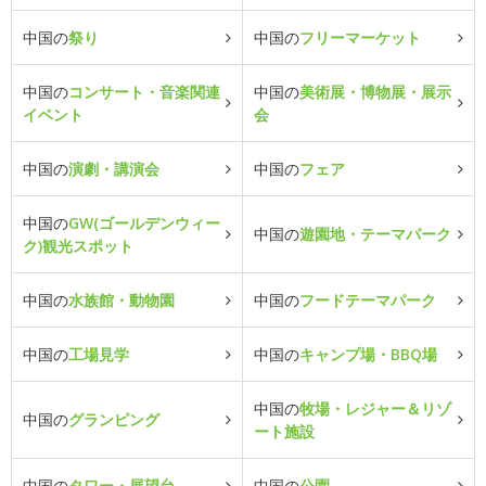
中国の
祭り
中国の
フリーマーケット
中国の
コンサート・音楽関連
中国の
美術展・博物展・展示
イベント
会
中国の
演劇・講演会
中国の
フェア
中国の
GW(ゴールデンウィー
中国の
遊園地・テーマパーク
ク)観光スポット
中国の
水族館・動物園
中国の
フードテーマパーク
中国の
工場見学
中国の
キャンプ場・BBQ場
中国の
牧場・レジャー＆リゾ
中国の
グランピング
ート施設
中国の
タワー・展望台
中国の
公園