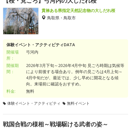
【桜・見ごろ】弓河内の大しだれ桜
貫禄ある県指定天然記念物の大しだれ桜
鳥取県・鳥取市
体験イベント・アクティビティDATA
開催場
弓河内
所：
開催期
2026年3月下旬～2026年4月中旬 見ごろ時期は気候等
間：
により前後する場合あり。例年の見ごろは4月上旬～
4月中旬だが、最近では、少し早めに開花となる傾
向。来場前に確認をおすすめ。
料金:
無料
体験イベント・アクティビティ
無料イベント
戦国合戦の様相～戦場駆ける武者の姿～