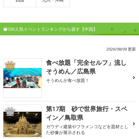
GW人気イベントランキングから探す【中国】
2026/08/09 更新
食べ放題「完全セルフ」流し
1
そうめん／広島県
そうめんが食べ放題！
第17期 砂で世界旅行・スペ
2
イン／鳥取県
ガウディ建築やフラメンコなどを題材とし
た砂像が展示される