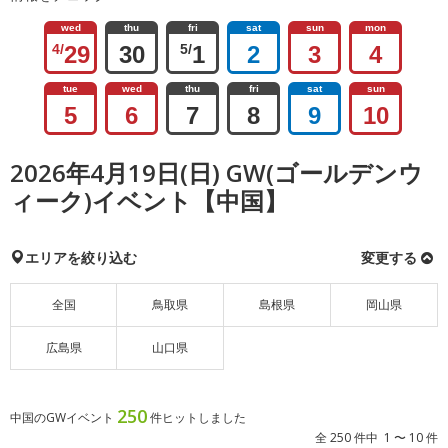
wed
thu
fri
sat
sun
mon
4/
29
30
5/
1
2
3
4
tue
wed
thu
fri
sat
sun
5
6
7
8
9
10
2026年4月19日(日) GW(ゴールデンウ
ィーク)イベント【中国】
エリアを絞り込む
変更する
全国
鳥取県
島根県
岡山県
広島県
山口県
250
中国のGWイベント
件ヒットしました
全 250 件中 1 〜 10 件