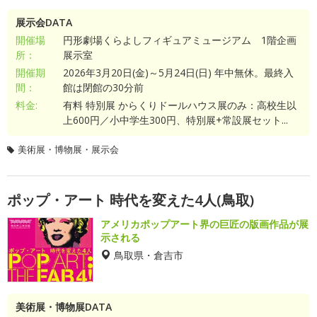
展示会DATA
開催場
円形劇場くらよしフィギュアミュージアム 1階企画
所：
展示室
開催期
2026年3月20日(金)～5月24日(日) 年中無休。最終入
間：
館は閉館の30分前
料金:
有料 特別展 からくりドールハウス展のみ：高校生以
上600円／小中学生300円、特別展+常設展セット...
美術展・博物展・展示会
ポップ・アート 時代を変えた4人(鳥取)
アメリカポップアート界の巨匠の版画作品が展
示される
鳥取県・倉吉市
美術展・博物展DATA