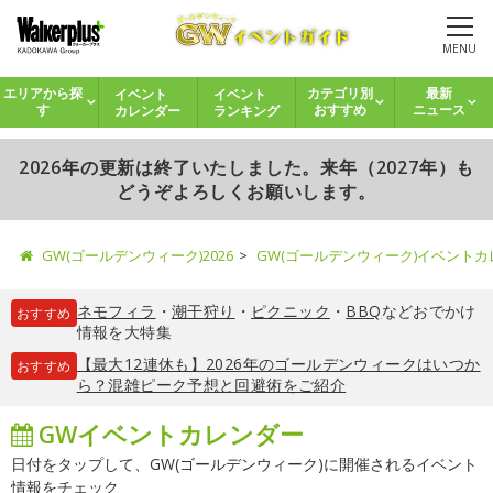
MENU
イベント
イベント
エリアから探
カテゴリ別
最新
カレンダー
ランキング
す
おすすめ
ニュース
2026年の更新は終了いたしました。来年（2027年）も
どうぞよろしくお願いします。
GW(ゴールデンウィーク)2026
GW(ゴールデンウィーク)イベント
ネモフィラ
・
潮干狩り
・
ピクニック
・
BBQ
などおでかけ
おすすめ
情報を大特集
【最大12連休も】2026年のゴールデンウィークはいつか
おすすめ
ら？混雑ピーク予想と回避術をご紹介
GWイベントカレンダー
日付をタップして、GW(ゴールデンウィーク)に開催されるイベント
情報をチェック