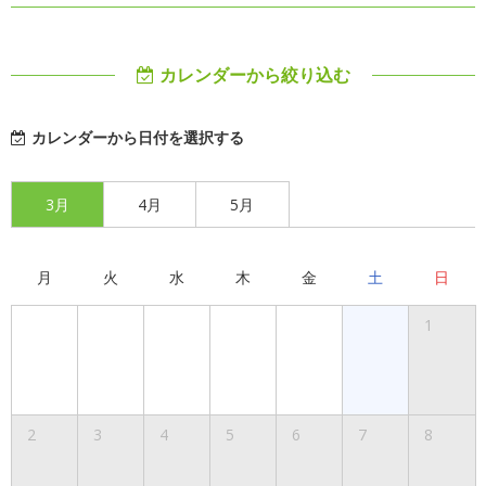
カレンダーから絞り込む
カレンダーから日付を選択する
3月
4月
5月
月
火
水
木
金
土
日
1
2
3
4
5
6
7
8