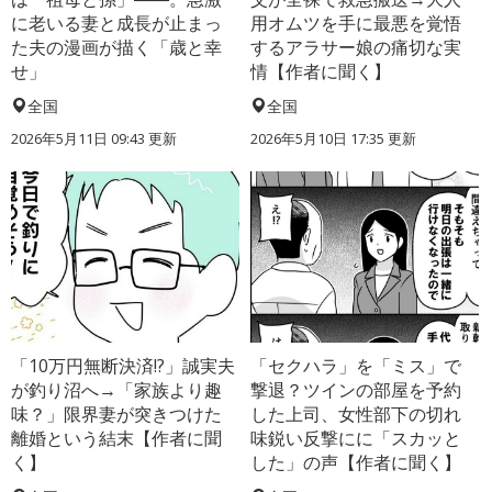
に老いる妻と成長が止まっ
用オムツを手に最悪を覚悟
た夫の漫画が描く「歳と幸
するアラサー娘の痛切な実
せ」
情【作者に聞く】
全国
全国
2026年5月11日 09:43 更新
2026年5月10日 17:35 更新
「10万円無断決済!?」誠実夫
「セクハラ」を「ミス」で
が釣り沼へ→「家族より趣
撃退？ツインの部屋を予約
味？」限界妻が突きつけた
した上司、女性部下の切れ
離婚という結末【作者に聞
味鋭い反撃にに「スカッと
く】
した」の声【作者に聞く】