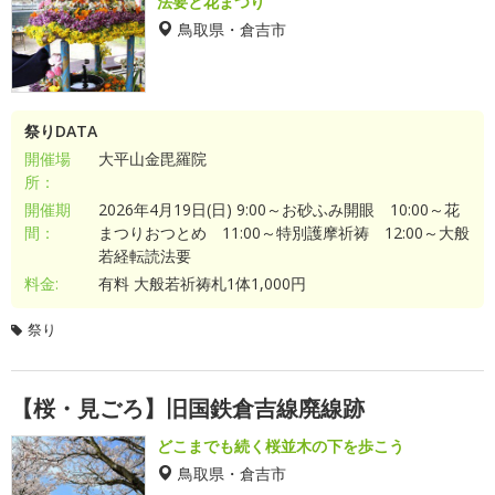
法要と花まつり
鳥取県・倉吉市
祭りDATA
開催場
大平山金毘羅院
所：
開催期
2026年4月19日(日) 9:00～お砂ふみ開眼 10:00～花
間：
まつりおつとめ 11:00～特別護摩祈祷 12:00～大般
若経転読法要
料金:
有料 大般若祈祷札1体1,000円
祭り
【桜・見ごろ】旧国鉄倉吉線廃線跡
どこまでも続く桜並木の下を歩こう
鳥取県・倉吉市