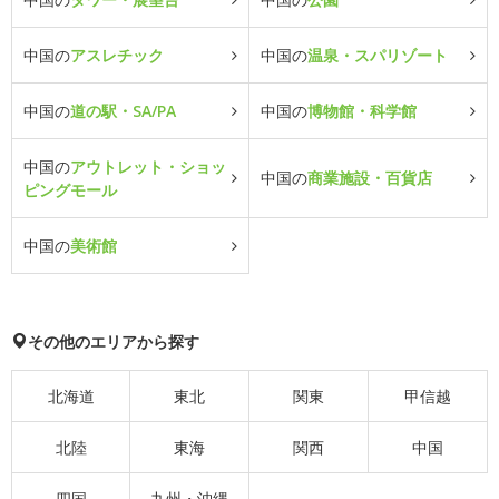
中国の
アスレチック
中国の
温泉・スパリゾート
中国の
道の駅・SA/PA
中国の
博物館・科学館
中国の
アウトレット・ショッ
中国の
商業施設・百貨店
ピングモール
中国の
美術館
その他のエリアから探す
北海道
東北
関東
甲信越
北陸
東海
関西
中国
四国
九州・沖縄