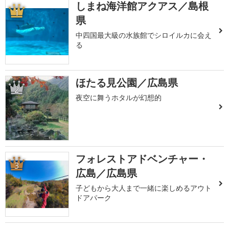
しまね海洋館アクアス／島根
1
県
中四国最大級の水族館でシロイルカに会え
る
ほたる見公園／広島県
2
夜空に舞うホタルが幻想的
フォレストアドベンチャー・
3
広島／広島県
子どもから大人まで一緒に楽しめるアウト
ドアパーク