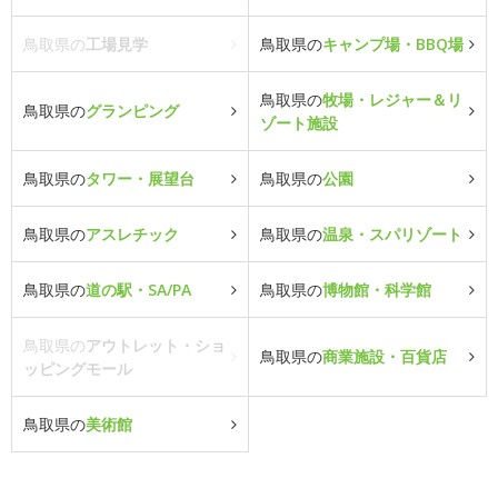
鳥取県の
工場見学
鳥取県の
キャンプ場・BBQ場
鳥取県の
牧場・レジャー＆リ
鳥取県の
グランピング
ゾート施設
鳥取県の
タワー・展望台
鳥取県の
公園
鳥取県の
アスレチック
鳥取県の
温泉・スパリゾート
鳥取県の
道の駅・SA/PA
鳥取県の
博物館・科学館
鳥取県の
アウトレット・ショ
鳥取県の
商業施設・百貨店
ッピングモール
鳥取県の
美術館