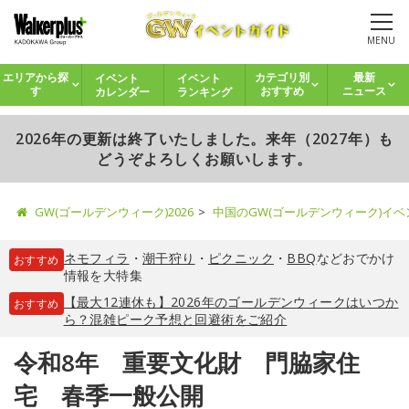
MENU
イベント
イベント
エリアから探
カテゴリ別
最新
カレンダー
ランキング
す
おすすめ
ニュース
2026年の更新は終了いたしました。来年（2027年）も
どうぞよろしくお願いします。
GW(ゴールデンウィーク)2026
中国のGW(ゴールデンウィーク)イ
ネモフィラ
・
潮干狩り
・
ピクニック
・
BBQ
などおでかけ
おすすめ
情報を大特集
【最大12連休も】2026年のゴールデンウィークはいつか
おすすめ
ら？混雑ピーク予想と回避術をご紹介
令和8年 重要文化財 門脇家住
宅 春季一般公開