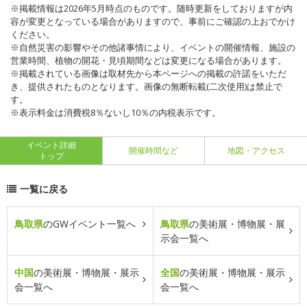
※掲載情報は2026年5月時点のものです。随時更新をしておりますが内
容が変更となっている場合がありますので、事前にご確認の上おでかけ
ください。
※自然災害の影響やその他諸事情により、イベントの開催情報、施設の
営業時間、植物の開花・見頃期間などは変更になる場合があります。
※掲載されている画像は取材先から本ページへの掲載の許諾をいただ
き、提供されたものとなります。画像の無断転載(二次使用)は禁止で
す。
※表示料金は消費税8％ないし10％の内税表示です。
イベント詳細
開催時間など
地図・アクセス
トップ
一覧に戻る
鳥取県
のGWイベント一覧へ
鳥取県
の美術展・博物展・展
示会一覧へ
中国
の美術展・博物展・展示
全国
の美術展・博物展・展示
会一覧へ
会一覧へ