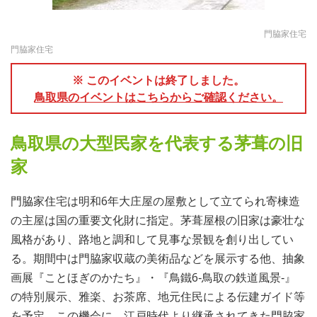
門脇家住宅
門脇家住宅
※ このイベントは終了しました。
鳥取県のイベントはこちらからご確認ください。
鳥取県の大型民家を代表する茅葺の旧
家
門脇家住宅は明和6年大庄屋の屋敷として立てられ寄棟造
の主屋は国の重要文化財に指定。茅葺屋根の旧家は豪壮な
風格があり、路地と調和して見事な景観を創り出してい
る。期間中は門脇家収蔵の美術品などを展示する他、抽象
画展『ことほぎのかたち』・『鳥鐵6‐鳥取の鉄道風景‐』
の特別展示、雅楽、お茶席、地元住民による伝建ガイド等
を予定。この機会に、江戸時代より継承されてきた門脇家