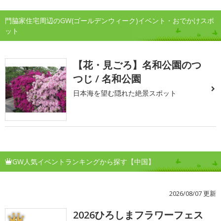
門脇家住宅周辺のGW(ゴールデンウィーク)イベント・おでかけスポ
ット
【花・見ごろ】名和公園のつ
つじ / 名和公園
日本海を望む隠れた絶景スポット
GW人気イベントランキングから探す【中国】
2026/08/07 更新
2026ひろしまフラワーフェス