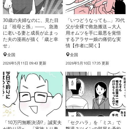
30歳の夫婦なのに、見た目
「いつどうなっても…」70代
は「祖母と孫」――。急激
父が全裸で救急搬送→大人
に老いる妻と成長が止まっ
用オムツを手に最悪を覚悟
た夫の漫画が描く「歳と幸
するアラサー娘の痛切な実
せ」
情【作者に聞く】
全国
全国
2026年5月11日 09:43 更新
2026年5月10日 17:35 更新
「10万円無断決済!?」誠実夫
「セクハラ」を「ミス」で
が釣り沼へ→「家族より趣
撃退？ツインの部屋を予約