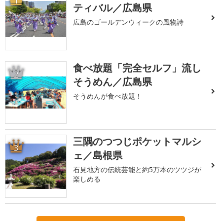
1
ティバル／広島県
広島のゴールデンウィークの風物詩
食べ放題「完全セルフ」流し
2
そうめん／広島県
そうめんが食べ放題！
三隅のつつじポケットマルシ
3
ェ／島根県
石見地方の伝統芸能と約5万本のツツジが
楽しめる