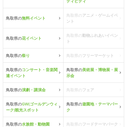
ティビティ
鳥取県の
アニメ・ゲームイベ
鳥取県の
無料イベント
ント
鳥取県の
動物ふれあいイベン
鳥取県の
花イベント
ト
鳥取県の
祭り
鳥取県の
フリーマーケット
鳥取県の
コンサート・音楽関
鳥取県の
美術展・博物展・展
連イベント
示会
鳥取県の
演劇・講演会
鳥取県の
フェア
鳥取県の
GW(ゴールデンウィ
鳥取県の
遊園地・テーマパー
ーク)観光スポット
ク
鳥取県の
水族館・動物園
鳥取県の
フードテーマパーク