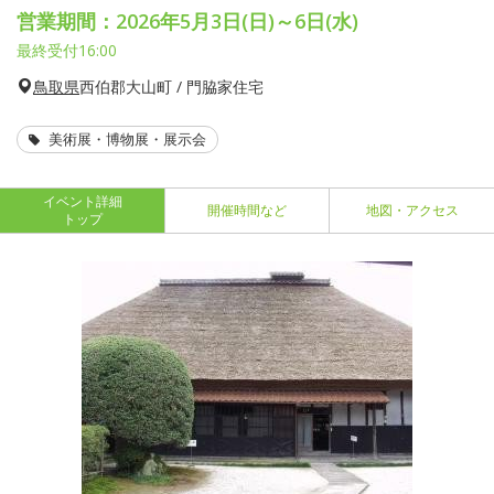
営業期間：2026年5月3日(日)～6日(水)
最終受付16:00
鳥取県
西伯郡大山町 / 門脇家住宅
美術展・博物展・展示会
イベント詳細
開催時間など
地図・アクセス
トップ