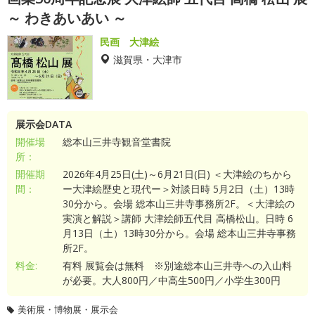
～ わきあいあい ～
民画 大津絵
滋賀県・大津市
展示会DATA
開催場
総本山三井寺観音堂書院
所：
開催期
2026年4月25日(土)～6月21日(日) ＜大津絵のちから
間：
ー大津絵歴史と現代ー＞対談日時 5月2日（土）13時
30分から。会場 総本山三井寺事務所2F。＜大津絵の
実演と解説＞講師 大津絵師五代目 高橋松山。日時 6
月13日（土）13時30分から。会場 総本山三井寺事務
所2F。
料金:
有料 展覧会は無料 ※別途総本山三井寺への入山料
が必要。大人800円／中高生500円／小学生300円
美術展・博物展・展示会