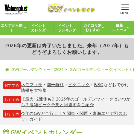
MENU
イベント
イベント
エリアから探
カテゴリ別
最新
カレンダー
ランキング
す
おすすめ
ニュース
2026年の更新は終了いたしました。来年（2027年）も
どうぞよろしくお願いします。
GW(ゴールデンウィーク)2026
GW(ゴールデンウィーク)イベント
ネモフィラ
・
潮干狩り
・
ピクニック
・
BBQ
などおでかけ
おすすめ
情報を大特集
【最大12連休も】2026年のゴールデンウィークはいつか
おすすめ
ら？混雑ピーク予想と回避術をご紹介
今年のGWどこ行く！？関東・関西・東海エリア別スポ
おすすめ
ットガイド
GWイベントカレンダー