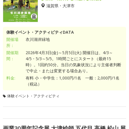
滋賀県・大津市
体験イベント・アクティビティDATA
開催場
衣川湖岸緑地
所：
開催期
2026年4月3日(金)～5月5日(火) 開催日は、4/3～
間：
4/5・5/3～5/5。1時間ごとにスタート（最終15
時）。1回約50分。当日の気象状況により主催者判断
で中止・または変更する場合あり。
料金:
有料 小・中学生：1,000円/1名 一般：2,000円/1名
（税込）
体験イベント・アクティビティ
画業30周年記念展 大津絵師 五代目 高橋 松山 展