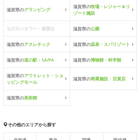
滋賀県の
牧場・レジャー＆リ
滋賀県の
グランピング
ゾート施設
滋賀県の
タワー・展望台
滋賀県の
公園
滋賀県の
アスレチック
滋賀県の
温泉・スパリゾート
滋賀県の
道の駅・SA/PA
滋賀県の
博物館・科学館
滋賀県の
アウトレット・ショ
滋賀県の
商業施設・百貨店
ッピングモール
滋賀県の
美術館
その他のエリアから探す
北海道
東北
関東
甲信越