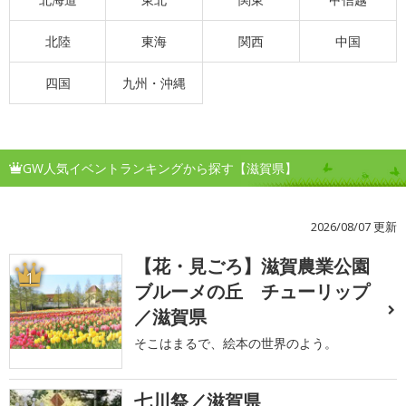
北陸
東海
関西
中国
四国
九州・沖縄
GW人気イベントランキングから探す【滋賀県】
2026/08/07 更新
【花・見ごろ】滋賀農業公園
1
ブルーメの丘 チューリップ
／滋賀県
そこはまるで、絵本の世界のよう。
七川祭／滋賀県