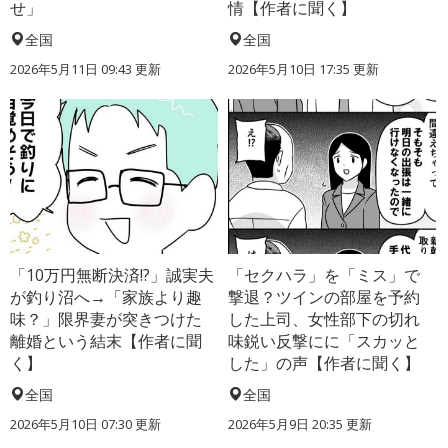
せ」
情【作者に聞く】
全国
全国
2026年5月11日 09:43 更新
2026年5月10日 17:35 更新
「10万円無断決済!?」誠実夫
「セクハラ」を「ミス」で
が釣り沼へ→「家族より趣
撃退？ツインの部屋を予約
味？」限界妻が突きつけた
した上司、女性部下の切れ
離婚という結末【作者に聞
味鋭い反撃にに「スカッと
く】
した」の声【作者に聞く】
全国
全国
2026年5月10日 07:30 更新
2026年5月9日 20:35 更新