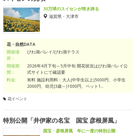
30万球のスイセンが咲き誇る
滋賀県・大津市
花・自然DATA
開催場
びわ湖バレイ/びわ湖テラス
所：
開催期
2026年4月下旬～5月中旬 開花状況はびわ湖バレイ公
間：
式サイトにて確認要
料金:
有料 施設利用料：大人(中学生以上)5000円、小学生
2000円、幼児(3歳～)1000円、ペット1...
花イベント
特別公開「井伊家の名宝 国宝 彦根屏風」
国宝・彦根屏風 年に一度の特別公開