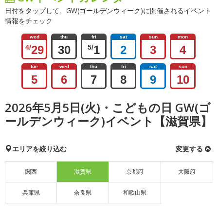
日付をタップして、GW(ゴールデンウィーク)に開催されるイベント
情報をチェック
wed
thu
fri
sat
sun
mon
4/
29
30
5/
1
2
3
4
tue
wed
thu
fri
sat
sun
5
6
7
8
9
10
2026年5月5日(火)・こどもの日 GW(ゴ
ールデンウィーク)イベント【滋賀県】
エリアを絞り込む
変更する
関西
滋賀県
京都府
大阪府
兵庫県
奈良県
和歌山県