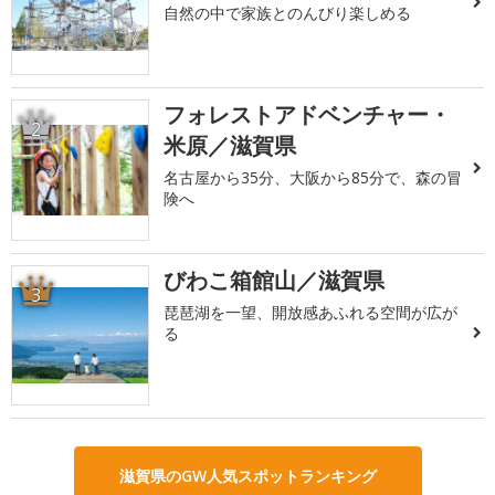
自然の中で家族とのんびり楽しめる
フォレストアドベンチャー・
2
米原／滋賀県
名古屋から35分、大阪から85分で、森の冒
険へ
びわこ箱館山／滋賀県
3
琵琶湖を一望、開放感あふれる空間が広が
る
滋賀県のGW人気スポットランキング