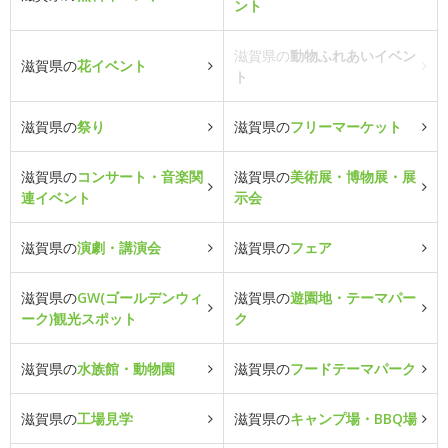
ント
滋賀県の
動物ふれあいイベン
滋賀県の
花イベント
ト
滋賀県の
祭り
滋賀県の
フリーマーケット
滋賀県の
コンサート・音楽関
滋賀県の
美術展・博物展・展
連イベント
示会
滋賀県の
演劇・講演会
滋賀県の
フェア
滋賀県の
GW(ゴールデンウィ
滋賀県の
遊園地・テーマパー
ーク)観光スポット
ク
滋賀県の
水族館・動物園
滋賀県の
フードテーマパーク
滋賀県の
工場見学
滋賀県の
キャンプ場・BBQ場