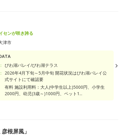
スイセンが咲き誇る
大津市
ATA
：
びわ湖バレイ/びわ湖テラス
：
2026年4月下旬～5月中旬 開花状況はびわ湖バレイ公
式サイトにて確認要
有料 施設利用料：大人(中学生以上)5000円、小学生
2000円、幼児(3歳～)1000円、ペット1...
ト
 彦根屏風」