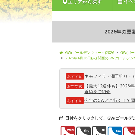
イベ
エリアから探す
2026年の
GW(ゴールデンウィーク)2026
GW(ゴ
2026年4月28日(火) 関西のGW(ゴールデ
ネモフィラ
・
潮干狩り
・
おすすめ
【最大12連休も】202
おすすめ
避術をご紹介
今年のGWどこ行く！？
おすすめ
日付をクリックして、GW(ゴールデ
wed
fri
thu
sat
su