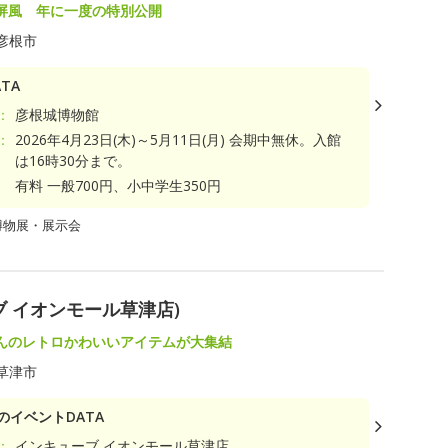
屏風 年に一度の特別公開
彦根市
TA
：
彦根城博物館
：
2026年4月23日(木)～5月11日(月) 会期中無休。入館
は16時30分まで。
有料 一般700円、小中学生350円
博物展・展示会
 イオンモール草津店)
んのレトロかわいいアイテムが大集結
草津市
のイベントDATA
：
インキューブ イオンモール草津店