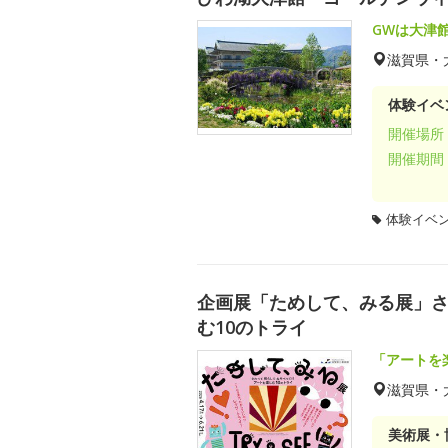
GWは大津
滋賀県・
体験イベ
開催場所
開催期間
体験イベ
企画展「ためして、みる展」さわ
む10のトライ
「アートを
滋賀県・
美術展・