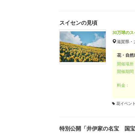
スイセンの見頃
30万球の
滋賀県・
花・自然D
開催場所
開催期間
料金：
花イベン
特別公開「井伊家の名宝 国宝