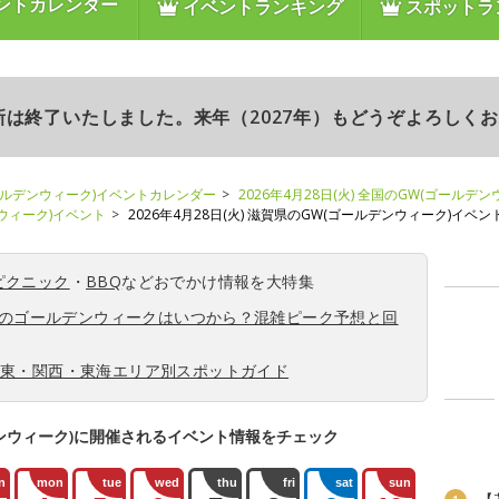
ントカレンダー
イベントランキング
スポットラ
更新は終了いたしました。来年（2027年）もどうぞよろしく
ールデンウィーク)イベントカレンダー
2026年4月28日(火) 全国のGW(ゴールデ
ンウィーク)イベント
2026年4月28日(火) 滋賀県のGW(ゴールデンウィーク)イベン
ピクニック
・
BBQ
などおでかけ情報を大特集
6年のゴールデンウィークはいつから？混雑ピーク予想と回
関東・関西・東海エリア別スポットガイド
ンウィーク)に開催されるイベント情報をチェック
n
mon
tue
wed
thu
fri
sat
sun