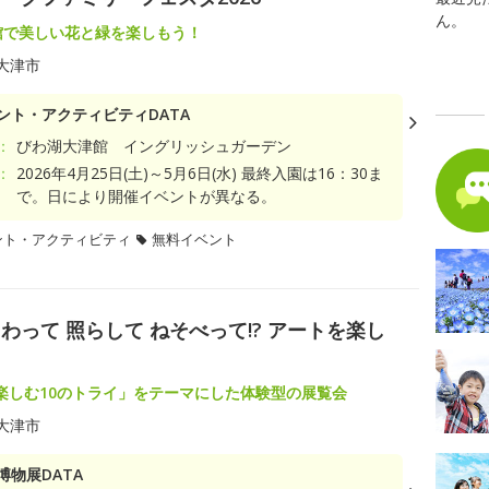
ん。
館で美しい花と緑を楽しもう！
大津市
ント・アクティビティDATA
：
びわ湖大津館 イングリッシュガーデン
：
2026年4月25日(土)～5月6日(水) 最終入園は16：30ま
で。日により開催イベントが異なる。
ント・アクティビティ
無料イベント
って 照らして ねそべって!? アートを楽し
楽しむ10のトライ」をテーマにした体験型の展覧会
大津市
博物展DATA