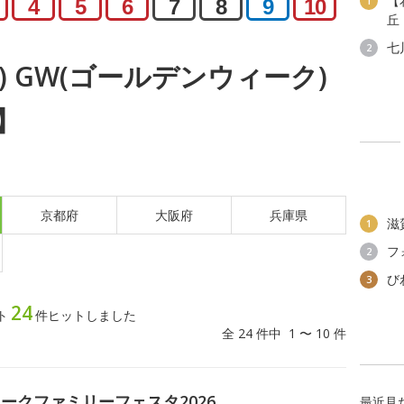
【
1
4
5
6
7
8
9
10
丘
七
2
火) GW(ゴールデンウィーク)
】
京都府
大阪府
兵庫県
滋
1
フ
2
び
3
24
ト
件ヒットしました
全 24 件中 1 〜 10 件
ークファミリーフェスタ2026
最近見