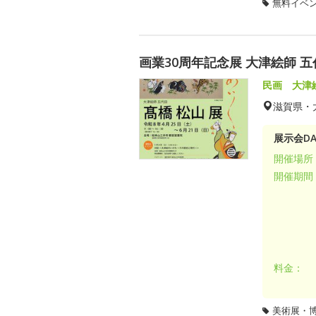
無料イベ
画業30周年記念展 大津絵師 五代
民画 大津
滋賀県・
展示会DA
開催場所
開催期間
料金：
美術展・