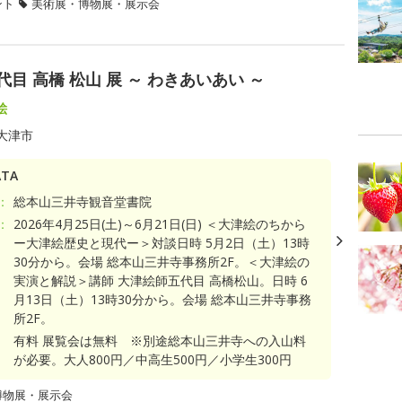
ント
美術展・博物展・展示会
目 高橋 松山 展 ～ わきあいあい ～
絵
大津市
TA
：
総本山三井寺観音堂書院
：
2026年4月25日(土)～6月21日(日) ＜大津絵のちから
ー大津絵歴史と現代ー＞対談日時 5月2日（土）13時
30分から。会場 総本山三井寺事務所2F。＜大津絵の
実演と解説＞講師 大津絵師五代目 高橋松山。日時 6
月13日（土）13時30分から。会場 総本山三井寺事務
所2F。
有料 展覧会は無料 ※別途総本山三井寺への入山料
が必要。大人800円／中高生500円／小学生300円
博物展・展示会