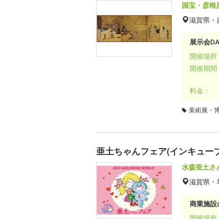
国宝・彦根
滋賀県・
展示会DA
開催場所
開催期間
料金：
美術展・
亜土ちゃんフェア(インキューブ
水森亜土さ
滋賀県・
商業施設
開催場所