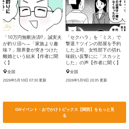
「10万円無断決済!?」誠実夫
「セクハラ」を「ミス」で
が釣り沼へ→「家族より趣
撃退？ツインの部屋を予約
味？」限界妻が突きつけた
した上司、女性部下の切れ
離婚という結末【作者に聞
味鋭い反撃にに「スカッと
く】
した」の声【作者に聞く】
全国
全国
2026年5月10日 07:30 更新
2026年5月9日 20:35 更新
GWイベント・おでかけトピックス【関西】をもっと見
る