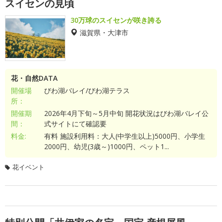
スイセンの見頃
30万球のスイセンが咲き誇る
滋賀県・大津市
花・自然DATA
開催場
びわ湖バレイ/びわ湖テラス
所：
開催期
2026年4月下旬～5月中旬 開花状況はびわ湖バレイ公
間：
式サイトにて確認要
料金:
有料 施設利用料：大人(中学生以上)5000円、小学生
2000円、幼児(3歳～)1000円、ペット1...
花イベント