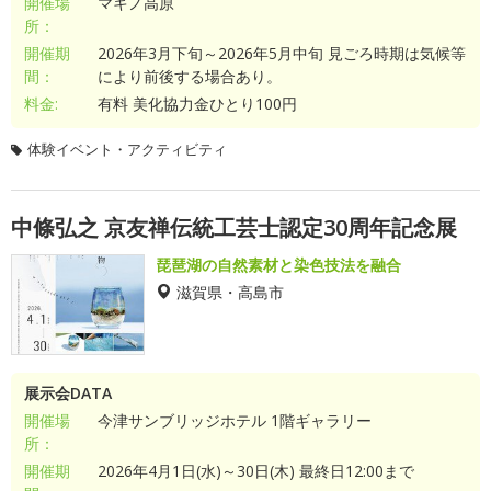
開催場
マキノ高原
所：
開催期
2026年3月下旬～2026年5月中旬 見ごろ時期は気候等
間：
により前後する場合あり。
料金:
有料 美化協力金ひとり100円
体験イベント・アクティビティ
中條弘之 京友禅伝統工芸士認定30周年記念展
琵琶湖の自然素材と染色技法を融合
滋賀県・高島市
展示会DATA
開催場
今津サンブリッジホテル 1階ギャラリー
所：
開催期
2026年4月1日(水)～30日(木) 最終日12:00まで