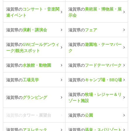
滋賀県の
コンサート・音楽関
滋賀県の
美術展・博物展・展
連イベント
示会
滋賀県の
演劇・講演会
滋賀県の
フェア
滋賀県の
GW(ゴールデンウィ
滋賀県の
遊園地・テーマパー
ーク)観光スポット
ク
滋賀県の
水族館・動物園
滋賀県の
フードテーマパーク
滋賀県の
工場見学
滋賀県の
キャンプ場・BBQ場
滋賀県の
牧場・レジャー＆リ
滋賀県の
グランピング
ゾート施設
滋賀県の
タワー・展望台
滋賀県の
公園
滋賀県の
アスレチック
滋賀県の
温泉・スパリゾート