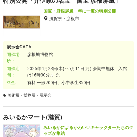
特別公開「井伊家の名宝 国宝 彦根屏風」
国宝・彦根屏風 年に一度の特別公開
滋賀県・彦根市
展示会DATA
開催場
彦根城博物館
所：
開催期
2026年4月23日(木)～5月11日(月) 会期中無休。入館
間：
は16時30分まで。
料金:
有料 一般700円、小中学生350円
美術展・博物展・展示会
みいるかマート(滋賀)
みいるかによるかわいいキャラクターたちのグ
ッズが集結