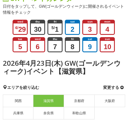
日付をタップして、GW(ゴールデンウィーク)に開催されるイベント
情報をチェック
wed
thu
fri
sat
sun
mon
4/
29
30
5/
1
2
3
4
tue
wed
thu
fri
sat
sun
5
6
7
8
9
10
2026年4月23日(木) GW(ゴールデンウ
ィーク)イベント【滋賀県】
エリアを絞り込む
変更する
関西
滋賀県
京都府
大阪府
兵庫県
奈良県
和歌山県