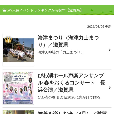
GW人気イベントランキングから探す【滋賀県】
2026/08/06 更新
海津まつり（海津力士まつ
1
り）／滋賀県
海津天神社の「力士まつり」
びわ湖ホール声楽アンサンブ
2
ル 春をおくるコンサート 長
浜公演／滋賀県
びわ湖の春 音楽祭2026に先がけて贈る
抹茶を楽しむ会（4月）／滋賀