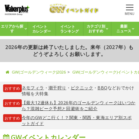
MENU
イベント
イベント
エリアから探
カテゴリ別
最新
カレンダー
ランキング
す
おすすめ
ニュース
2026年の更新は終了いたしました。来年（2027年）も
どうぞよろしくお願いします。
GW(ゴールデンウィーク)2026
GW(ゴールデンウィーク)イベント
ネモフィラ
・
潮干狩り
・
ピクニック
・
BBQ
などおでかけ
おすすめ
情報を大特集
【最大12連休も】2026年のゴールデンウィークはいつか
おすすめ
ら？混雑ピーク予想と回避術をご紹介
今年のGWどこ行く！？関東・関西・東海エリア別スポ
おすすめ
ットガイド
GWイベントカレンダー