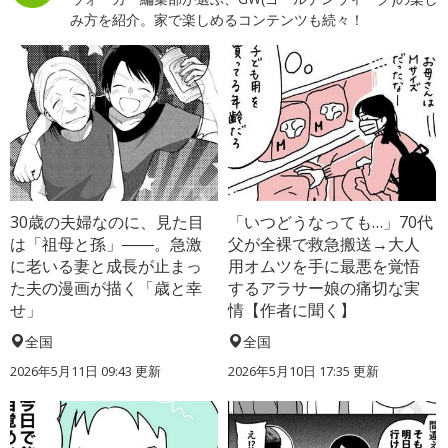
み方を紹介。家で楽しめるコンテンツも続々！
30歳の夫婦なのに、見た目
「いつどうなっても…」70代
は「祖母と孫」――。急激
父が全裸で救急搬送→大人
に老いる妻と成長が止まっ
用オムツを手に最悪を覚悟
た夫の漫画が描く「歳と幸
するアラサー娘の痛切な実
せ」
情【作者に聞く】
全国
全国
2026年5月11日 09:43 更新
2026年5月10日 17:35 更新