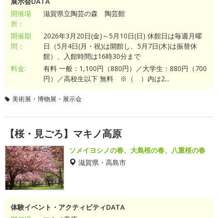
展示会DATA
開催場
滋賀県立陶芸の森 陶芸館
所：
開催期
2026年3月20日(金)～5月10日(日) 休館日は毎週月曜
間：
日（5月4日(月・祝)は開館し、5月7日(木)は振替休
館）、入館時間は16時30分まで
料金:
有料 一般：1,100円（880円）／大学生：880円（700
円）／高校生以下 無料 ※（ ）内は2...
美術展・博物展・展示会
【桜・見ごろ】マキノ高原
ソメイヨシノの春、大島桜の春、八重桜の春
滋賀県・高島市
体験イベント・アクティビティDATA