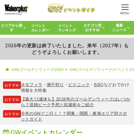
MENU
イベント
イベント
エリアから探
カテゴリ別
最新
カレンダー
ランキング
す
おすすめ
ニュース
2026年の更新は終了いたしました。来年（2027年）も
どうぞよろしくお願いします。
GW(ゴールデンウィーク)2026
GW(ゴールデンウィーク)イベント
ネモフィラ
・
潮干狩り
・
ピクニック
・
BBQ
などおでかけ
おすすめ
情報を大特集
【最大12連休も】2026年のゴールデンウィークはいつか
おすすめ
ら？混雑ピーク予想と回避術をご紹介
今年のGWどこ行く！？関東・関西・東海エリア別スポ
おすすめ
ットガイド
GWイベントカレンダー