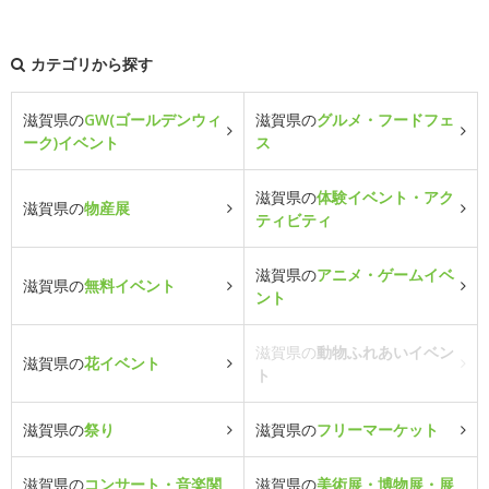
カテゴリから探す
滋賀県の
GW(ゴールデンウィ
滋賀県の
グルメ・フードフェ
ーク)イベント
ス
滋賀県の
体験イベント・アク
滋賀県の
物産展
ティビティ
滋賀県の
アニメ・ゲームイベ
滋賀県の
無料イベント
ント
滋賀県の
動物ふれあいイベン
滋賀県の
花イベント
ト
滋賀県の
祭り
滋賀県の
フリーマーケット
滋賀県の
コンサート・音楽関
滋賀県の
美術展・博物展・展