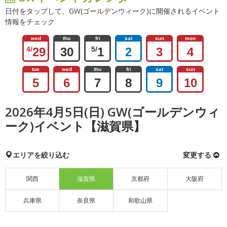
日付をタップして、GW(ゴールデンウィーク)に開催されるイベント
情報をチェック
wed
thu
fri
sat
sun
mon
4/
29
30
5/
1
2
3
4
tue
wed
thu
fri
sat
sun
5
6
7
8
9
10
2026年4月5日(日) GW(ゴールデンウィ
ーク)イベント【滋賀県】
エリアを絞り込む
変更する
関西
滋賀県
京都府
大阪府
兵庫県
奈良県
和歌山県