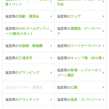
連イベント
示会
滋賀県の
演劇・講演会
滋賀県の
フェア
滋賀県の
GW(ゴールデンウィ
滋賀県の
遊園地・テーマパー
ーク)観光スポット
ク
滋賀県の
水族館・動物園
滋賀県の
フードテーマパーク
滋賀県の
工場見学
滋賀県の
キャンプ場・BBQ場
滋賀県の
牧場・レジャー＆リ
滋賀県の
グランピング
ゾート施設
滋賀県の
タワー・展望台
滋賀県の
公園
滋賀県の
アスレチック
滋賀県の
温泉・スパリゾート