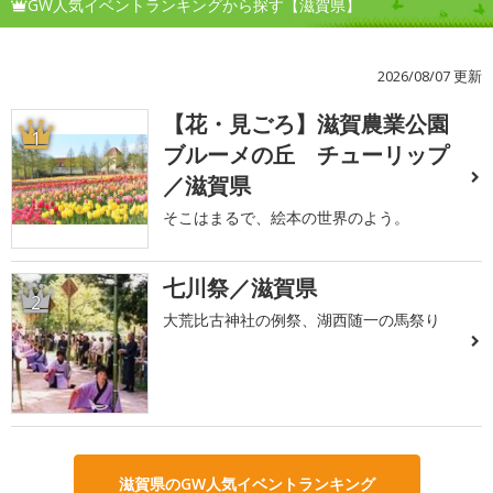
GW人気イベントランキングから探す【滋賀県】
2026/08/07 更新
【花・見ごろ】滋賀農業公園
1
ブルーメの丘 チューリップ
／滋賀県
そこはまるで、絵本の世界のよう。
七川祭／滋賀県
2
大荒比古神社の例祭、湖西随一の馬祭り
滋賀県のGW人気イベントランキング