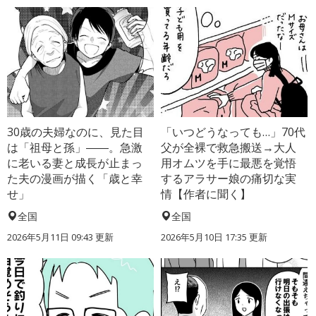
30歳の夫婦なのに、見た目
「いつどうなっても…」70代
は「祖母と孫」――。急激
父が全裸で救急搬送→大人
に老いる妻と成長が止まっ
用オムツを手に最悪を覚悟
た夫の漫画が描く「歳と幸
するアラサー娘の痛切な実
せ」
情【作者に聞く】
全国
全国
2026年5月11日 09:43 更新
2026年5月10日 17:35 更新