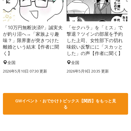
「10万円無断決済!?」誠実夫
「セクハラ」を「ミス」で
が釣り沼へ→「家族より趣
撃退？ツインの部屋を予約
味？」限界妻が突きつけた
した上司、女性部下の切れ
離婚という結末【作者に聞
味鋭い反撃にに「スカッと
く】
した」の声【作者に聞く】
全国
全国
2026年5月10日 07:30 更新
2026年5月9日 20:35 更新
GWイベント・おでかけトピックス【関西】をもっと見
る