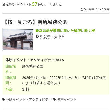
57
滋賀県のGWイベント
件ヒットしました
全 57 件中 1 〜 10 件
【桜・見ごろ】膳所城跡公園
藤堂高虎が最初に築いた城跡に咲く桜
滋賀県・大津市
体験イベント・アクティビティDATA
開催場
膳所城跡公園
所：
開催期
2026年4月上旬～2026年4月中旬 見ごろ時期は気候等
間：
により前後する場合あり
料金:
無料
体験イベント・アクティビティ
無料イベント