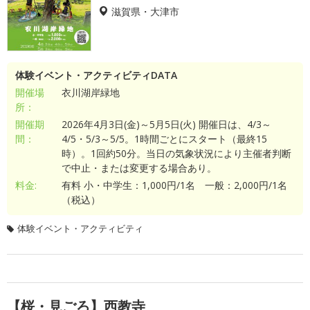
滋賀県・大津市
体験イベント・アクティビティDATA
開催場
衣川湖岸緑地
所：
開催期
2026年4月3日(金)～5月5日(火) 開催日は、4/3～
間：
4/5・5/3～5/5。1時間ごとにスタート（最終15
時）。1回約50分。当日の気象状況により主催者判断
で中止・または変更する場合あり。
料金:
有料 小・中学生：1,000円/1名 一般：2,000円/1名
（税込）
体験イベント・アクティビティ
【桜・見ごろ】西教寺