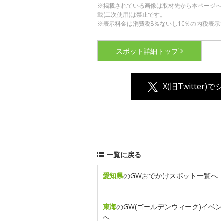
※掲載されている画像は取材先から本ページ
載(二次使用)は禁止です。
※表示料金は消費税8％ないし10％の内税表示
スポット詳細
トップ
X(旧Twitter)
一覧に戻る
愛知県
のGWおでかけスポット一覧へ
東海
のGW(ゴールデンウィーク)イベ
へ