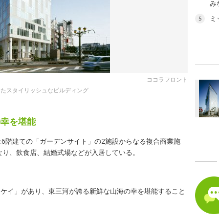
み
ミ
5
ココラフロント
えたスタイリッシュなビルディング
の幸を堪能
上6階建ての「ガーデンサイト」の2施設からなる複合商業施
となり、飲食店、結婚式場などが入居している。
「ケイ」があり、東三河が誇る新鮮な山海の幸を堪能すること