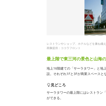
レストランやショップ、ホテルなどを兼ね備
画像提供：ココラフロント
最上階で東三河の景色と山海
地上16階建ての「サーラタワー」と地
設。それぞれ1Fと3Fが商業スペース
見どころ
サーラタワーの最上階にはレストラン
ができる。