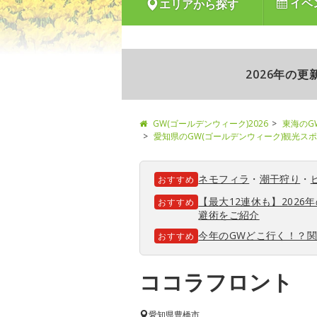
イベ
エリアから探す
2026年の
GW(ゴールデンウィーク)2026
東海のG
愛知県のGW(ゴールデンウィーク)観光ス
ネモフィラ
・
潮干狩り
・
おすすめ
【最大12連休も】202
おすすめ
避術をご紹介
今年のGWどこ行く！？
おすすめ
ココラフロント
愛知県
豊橋市