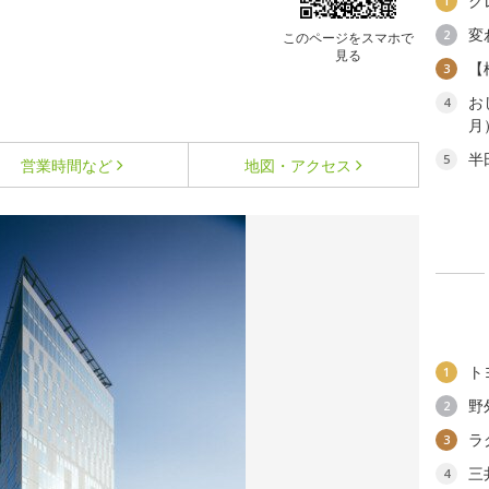
ク
1
変
2
このページをスマホで
見る
【
3
お
4
月
半
5
営業時間など
地図・アクセス
ト
1
野
2
ラ
3
三
4