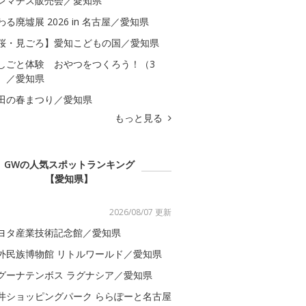
レマチス販売会／愛知県
わる廃墟展 2026 in 名古屋／愛知県
桜・見ごろ】愛知こどもの国／愛知県
しごと体験 おやつをつくろう！（3
）／愛知県
田の春まつり／愛知県
もっと見る
GWの人気スポットランキング
【愛知県】
2026/08/07 更新
ヨタ産業技術記念館／愛知県
外民族博物館 リトルワールド／愛知県
グーナテンボス ラグナシア／愛知県
井ショッピングパーク ららぽーと名古屋