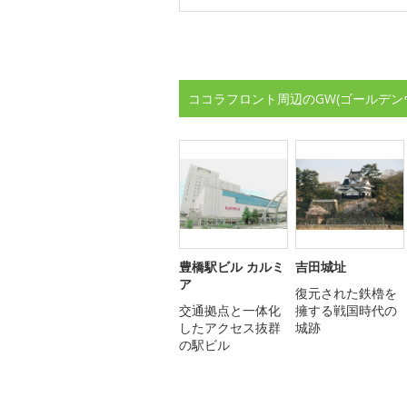
ココラフロント周辺のGW(ゴールデン
豊橋駅ビル カルミ
吉田城址
ア
復元された鉄櫓を
交通拠点と一体化
擁する戦国時代の
したアクセス抜群
城跡
の駅ビル