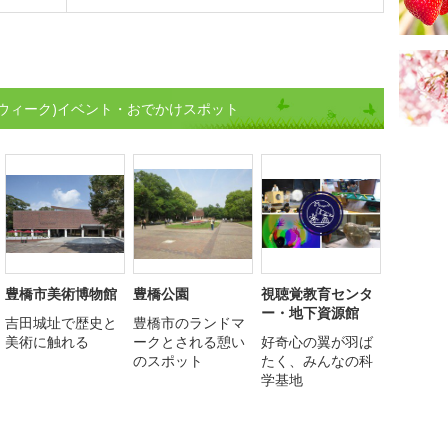
ウィーク)イベント・おでかけスポット
豊橋市美術博物館
豊橋公園
視聴覚教育センタ
ー・地下資源館
吉田城址で歴史と
豊橋市のランドマ
美術に触れる
ークとされる憩い
好奇心の翼が羽ば
のスポット
たく、みんなの科
学基地