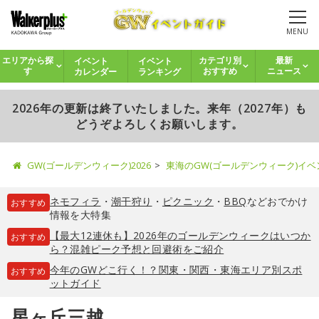
MENU
イベント
イベント
エリアから探
カテゴリ別
最新
カレンダー
ランキング
す
おすすめ
ニュース
2026年の更新は終了いたしました。来年（2027年）も
どうぞよろしくお願いします。
GW(ゴールデンウィーク)2026
東海のGW(ゴールデンウィーク)イ
ネモフィラ
・
潮干狩り
・
ピクニック
・
BBQ
などおでかけ
おすすめ
情報を大特集
【最大12連休も】2026年のゴールデンウィークはいつか
おすすめ
ら？混雑ピーク予想と回避術をご紹介
今年のGWどこ行く！？関東・関西・東海エリア別スポ
おすすめ
ットガイド
星ヶ丘三越