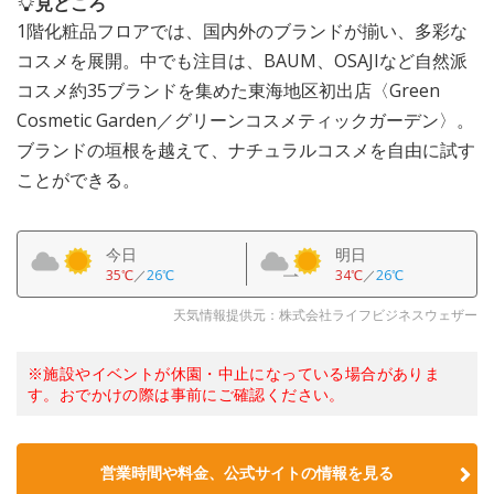
見どころ
1階化粧品フロアでは、国内外のブランドが揃い、多彩な
コスメを展開。中でも注目は、BAUM、OSAJIなど自然派
コスメ約35ブランドを集めた東海地区初出店〈Green
Cosmetic Garden／グリーンコスメティックガーデン〉。
ブランドの垣根を越えて、ナチュラルコスメを自由に試す
ことができる。
今日
明日
35℃
／
26℃
34℃
／
26℃
天気情報提供元：株式会社ライフビジネスウェザー
※施設やイベントが休園・中止になっている場合がありま
す。おでかけの際は事前にご確認ください。
営業時間や料金、公式サイトの情報を見る