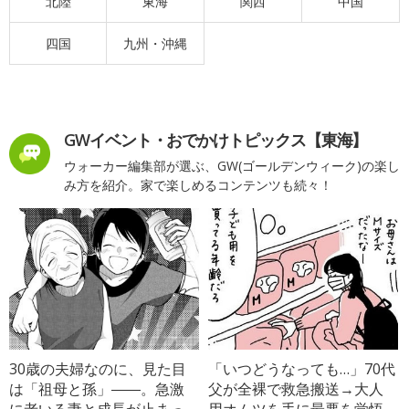
北陸
東海
関西
中国
四国
九州・沖縄
GWイベント・おでかけトピックス【東海】
ウォーカー編集部が選ぶ、GW(ゴールデンウィーク)の楽し
み方を紹介。家で楽しめるコンテンツも続々！
30歳の夫婦なのに、見た目
「いつどうなっても…」70代
は「祖母と孫」――。急激
父が全裸で救急搬送→大人