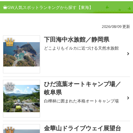
GW人気スポットランキングから探す【東海】
2026/08/09 更新
下田海中水族館／静岡県
1
どこよりもイルカに近づける天然水族館
ひだ流葉オートキャンプ場／
2
岐阜県
白樺林に囲まれた本格オートキャンプ場
金華山ドライブウェイ展望台
3