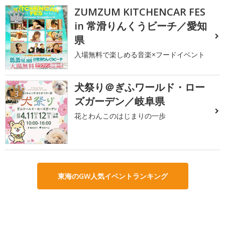
ZUMZUM KITCHENCAR FES
2
in 常滑りんくうビーチ／愛知
県
入場無料で楽しめる音楽×フードイベント
犬祭り＠ぎふワールド・ロー
3
ズガーデン／岐阜県
花とわんこのはじまりの一歩
東海のGW人気イベントランキング