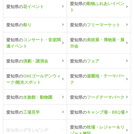
愛知県の
動物ふれあいイベン
愛知県の
花イベント
ト
愛知県の
祭り
愛知県の
フリーマーケット
愛知県の
コンサート・音楽関
愛知県の
美術展・博物展・展
連イベント
示会
愛知県の
演劇・講演会
愛知県の
フェア
愛知県の
GW(ゴールデンウィ
愛知県の
遊園地・テーマパー
ーク)観光スポット
ク
愛知県の
水族館・動物園
愛知県の
フードテーマパーク
愛知県の
工場見学
愛知県の
キャンプ場・BBQ場
愛知県の
牧場・レジャー＆リ
愛知県の
グランピング
ゾート施設