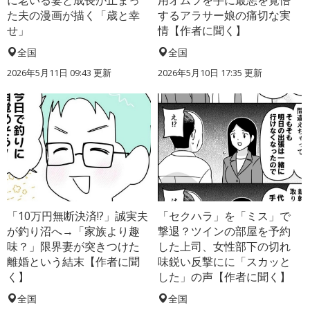
に老いる妻と成長が止まっ
用オムツを手に最悪を覚悟
た夫の漫画が描く「歳と幸
するアラサー娘の痛切な実
せ」
情【作者に聞く】
全国
全国
2026年5月11日 09:43 更新
2026年5月10日 17:35 更新
「10万円無断決済!?」誠実夫
「セクハラ」を「ミス」で
が釣り沼へ→「家族より趣
撃退？ツインの部屋を予約
味？」限界妻が突きつけた
した上司、女性部下の切れ
離婚という結末【作者に聞
味鋭い反撃にに「スカッと
く】
した」の声【作者に聞く】
全国
全国