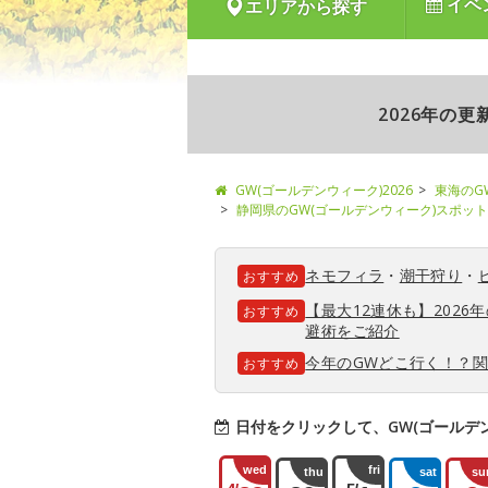
イベ
エリアから探す
2026年の
GW(ゴールデンウィーク)2026
東海のG
静岡県のGW(ゴールデンウィーク)スポット
ネモフィラ
・
潮干狩り
・
おすすめ
【最大12連休も】202
おすすめ
避術をご紹介
今年のGWどこ行く！？
おすすめ
日付をクリックして、GW(ゴールデ
wed
fri
thu
sat
su