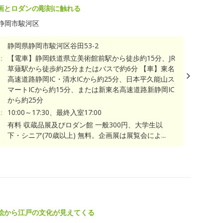
画とロダンの彫刻に触れる
静岡市駿河区
静岡県静岡市駿河区谷田53-2
：
【電車】静岡鉄道県立美術館前駅から徒歩約15分、JR
草薙駅から徒歩約25分またはバスで約6分 【車】東名
高速道路静岡IC・清水ICから約25分、日本平久能山ス
マートICから約15分、または新東名高速道路新静岡IC
から約25分
：
10:00～17:30、最終入室17:00
有料 収蔵品展及びロダン館 一般300円、大学生以
下・シニア(70歳以上) 無料。企画展は展覧会によ...
絵から江戸の文化が見えてくる