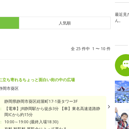
最近見
ん。
人気順
全 25 件中 1 〜 10 件
に立ち寄れるちょっと面白い街の中の広場
静岡市葵区
静岡県静岡市葵区紺屋町17-1葵タワー3F
：
【電車】JR静岡駅から徒歩3分 【車】東名高速道路静
岡ICから約15分
：
10:00～19:00 (最終入場18:30)
有料 観覧料 展覧会によって異なる