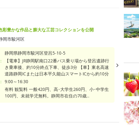
色彩豊かな作品と膨大な工芸コレクションを公開
静岡市駿河区
静岡県静岡市駿河区登呂5-10-5
：
【電車】JR静岡駅南口22番バス乗り場から登呂遺跡行
き乗車後、約10分終点下車、徒歩3分 【車】東名高速
道路静岡ICまたは日本平久能山スマートICから約10分
：
9:00～16:30
有料 観覧料 一般420円、高･大学生260円、小･中学生
100円、未就学児無料。静岡市在住の70歳...