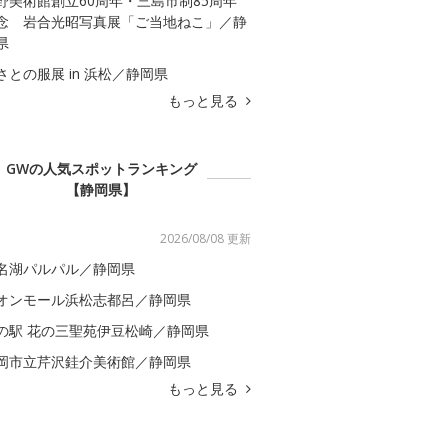
野美術館創立60周年・三島市制85周年
念 岩合光昭写真展「ご当地ねこ」／静
県
さとの服展 in 浜松／静岡県
もっと見る
GWの人気スポットランキング
【静岡県】
2026/08/08 更新
名湖パルパル／静岡県
オンモール浜松志都呂／静岡県
の駅 花の三聖苑伊豆松崎／静岡県
岡市立芹沢銈介美術館／静岡県
もっと見る