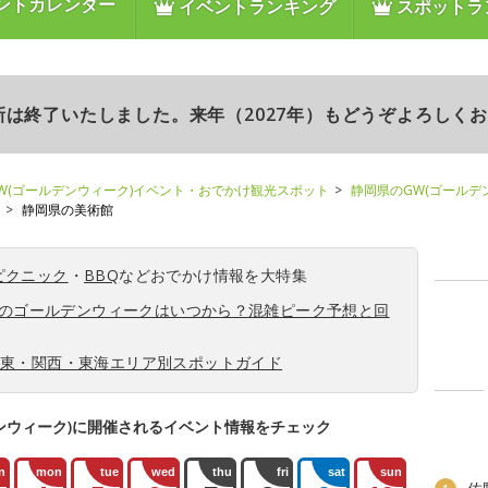
ントカレンダー
イベントランキング
スポットラ
更新は終了いたしました。来年（2027年）もどうぞよろしく
W(ゴールデンウィーク)イベント・おでかけ観光スポット
静岡県のGW(ゴールデ
静岡県の美術館
ピクニック
・
BBQ
などおでかけ情報を大特集
6年のゴールデンウィークはいつから？混雑ピーク予想と回
関東・関西・東海エリア別スポットガイド
ンウィーク)に開催されるイベント情報をチェック
n
mon
tue
wed
thu
fri
sat
sun