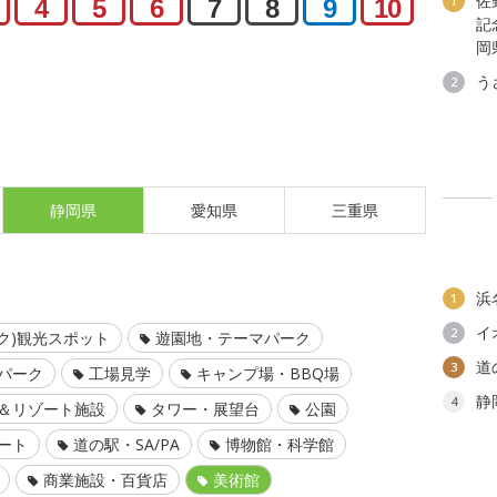
佐
1
4
5
6
7
8
9
10
記
岡
う
2
静岡県
愛知県
三重県
浜
1
イ
2
ク)観光スポット
遊園地・テーマパーク
道
3
パーク
工場見学
キャンプ場・BBQ場
静
4
＆リゾート施設
タワー・展望台
公園
ート
道の駅・SA/PA
博物館・科学館
商業施設・百貨店
美術館