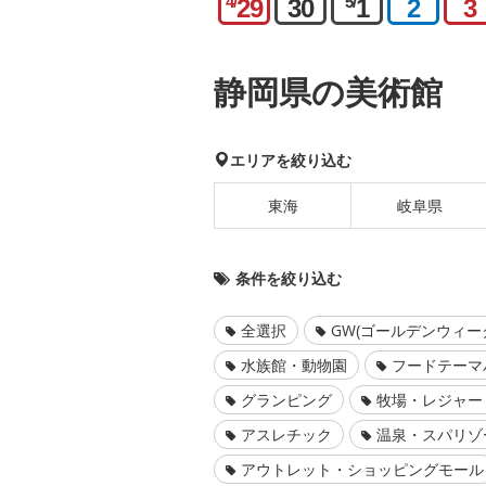
4/
5/
29
30
1
2
3
静岡県の美術館
エリアを絞り込む
東海
岐阜県
条件を絞り込む
全選択
GW(ゴールデンウィー
水族館・動物園
フードテーマ
グランピング
牧場・レジャー
アスレチック
温泉・スパリゾ
アウトレット・ショッピングモール